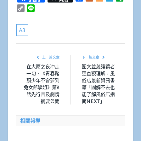
Share
Post
Copy
Line
Link
A3
上一篇文章
下一篇文章
在大雨之夜冲走
圖文並荗讓讀者
一切，《青春豬
更直觀理解，風
頭少年不會夢到
俗店最新資訊書
兔女郎學姐》第8
籍「圖解不去也
話先行圖及劇情
能了解風俗店指
摘要公開
南NEXT」
相關報導