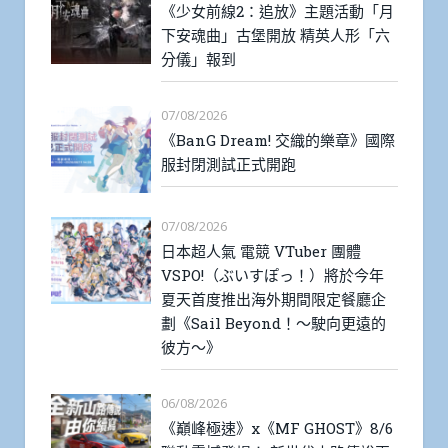
《少女前線2：追放》主題活動「月
下安魂曲」古堡開放 精英人形「六
分儀」報到
07/08/2026
《BanG Dream! 交織的樂章》國際
服封閉測試正式開跑
07/08/2026
日本超人氣 電競 VTuber 團體
VSPO!（ぶいすぽっ！）將於今年
夏天首度推出海外期間限定餐廳企
劃《Sail Beyond！～駛向更遠的
彼方～》
06/08/2026
《巔峰極速》x《MF GHOST》8/6