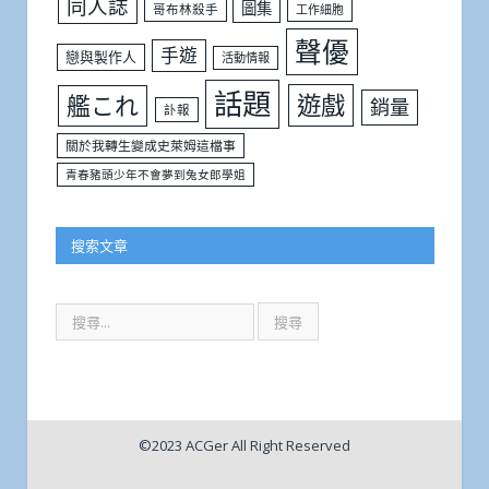
同人誌
圖集
哥布林殺手
工作細胞
聲優
手遊
戀與製作人
活動情報
話題
遊戲
艦これ
銷量
訃報
關於我轉生變成史萊姆這檔事
青春豬頭少年不會夢到兔女郎學姐
搜索文章
©2023 ACGer All Right Reserved