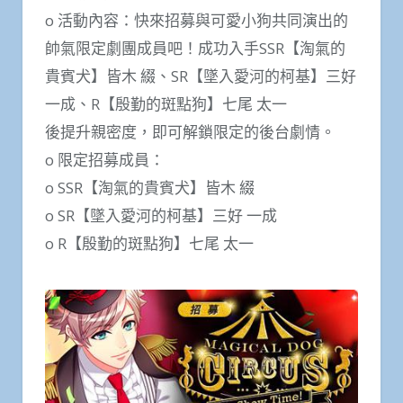
o 活動內容：快來招募與可愛小狗共同演出的
帥氣限定劇團成員吧！成功入手SSR【淘氣的
貴賓犬】皆木 綴、SR【墜入愛河的柯基】三好
一成、R【殷勤的斑點狗】七尾 太一
後提升親密度，即可解鎖限定的後台劇情。
o 限定招募成員：
o SSR【淘氣的貴賓犬】皆木 綴
o SR【墜入愛河的柯基】三好 一成
o R【殷勤的斑點狗】七尾 太一