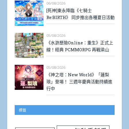
06/08/2026
[死神]東永降臨《七騎士
Re:BIRTH》 同步推出各種夏日活動
05/08/2026
《水滸歷險Online：重生》正式上
線！經典 PCMMORPG 再戰梁山
05/08/2026
《神之塔：New World》「蓮梨
琅」登場！ 三週年慶典活動持續進
行中
標籤