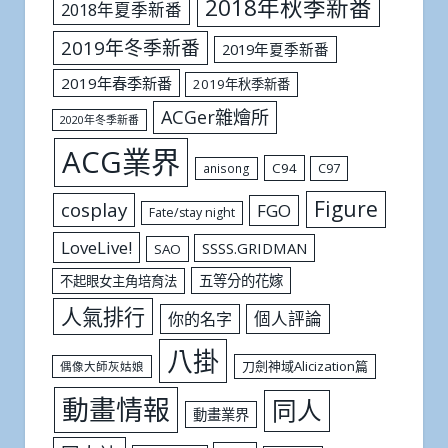
2018年秋季新番
2018年夏季新番
2019年冬季新番
2019年夏季新番
2019年春季新番
2019年秋季新番
ACGer雜燴所
2020年冬季新番
ACG業界
C94
C97
anisong
Figure
cosplay
FGO
Fate/stay night
LoveLive!
SSSS.GRIDMAN
SAO
五等分的花嫁
不起眼女主角培育法
人氣排行
個人評論
你的名字
八掛
刀劍神域Alicization篇
偶像大師灰姑娘
動畫情報
同人
動畫業界