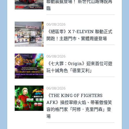
聯動震撼登場！ 新世代山路傳說再
臨
06/08/2026
《絕區零》X 7-ELEVEN 聯動正式
開跑！主題門市、實體周邊登場
06/08/2026
《七大罪：Origin》迎來首位可遊
玩十誡角色「德里艾利」
06/08/2026
《THE KING OF FIGHTERS
AFK》操控翠綠火焰、帶著傲慢笑
容的格鬥家「阿修．克里門森」登
場