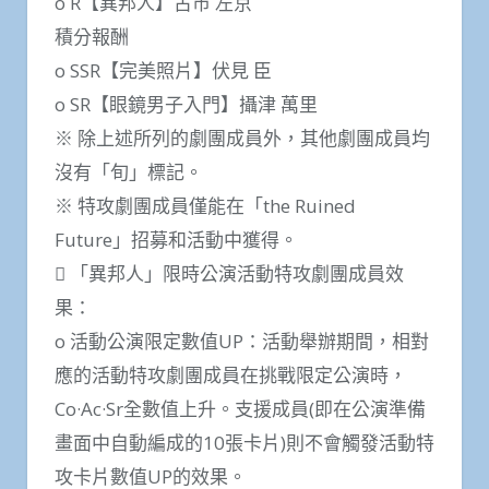
o R【異邦人】古市 左京
積分報酬
o SSR【完美照片】伏見 臣
o SR【眼鏡男子入門】攝津 萬里
※ 除上述所列的劇團成員外，其他劇團成員均
沒有「旬」標記。
※ 特攻劇團成員僅能在「the Ruined
Future」招募和活動中獲得。
 「異邦人」限時公演活動特攻劇團成員效
果：
o 活動公演限定數值UP：活動舉辦期間，相對
應的活動特攻劇團成員在挑戰限定公演時，
Co·Ac·Sr全數值上升。支援成員(即在公演準備
畫面中自動編成的10張卡片)則不會觸發活動特
攻卡片數值UP的效果。