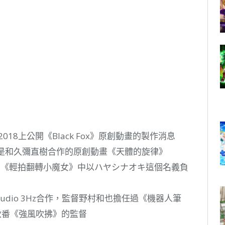
an 2018上公開《Black Fox》原創動畫的製作消息
作品就是和久彌直樹合作的原創動畫《天體的旋律》
Hz 的《輕拍翻轉小魔女》中以ハヤシナオキ這個名義負
Studio 3Hz合作，監督野村和也擔任過《機器人筆
0月秋番《強風吹拂》的監督