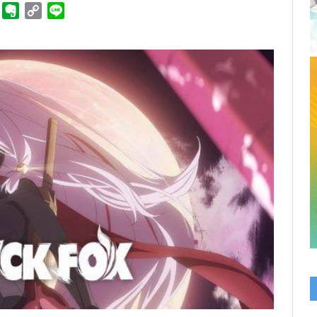
ger
Telegram
Evernote
Copy
Line
Link