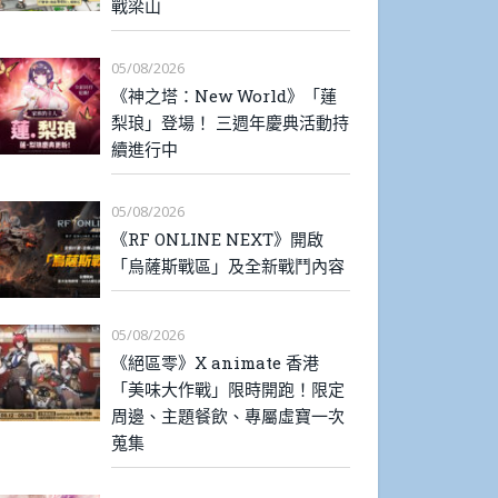
戰梁山
05/08/2026
《神之塔：New World》「蓮
梨琅」登場！ 三週年慶典活動持
續進行中
05/08/2026
《RF ONLINE NEXT》開啟
「烏薩斯戰區」及全新戰鬥內容
05/08/2026
《絕區零》X animate 香港
「美味大作戰」限時開跑！限定
周邊、主題餐飲、專屬虛寶一次
蒐集