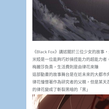
《Black Fox》講述關於三位少女的
米婭是一位能夠巧妙操控能力的超能力者
梅麗莎負責，生活費則是由律花來賺
這部動畫的故事舞台是在近未來的大都市
律花憧憬著作為研究者的父親，但是某天
的律花變成了斬裂黑暗的「黑」