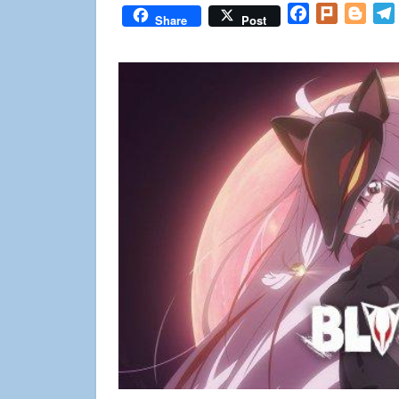
Facebook
Plurk
Blog
Share
Post