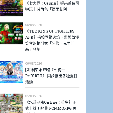
《七大罪：Origin》迎來首位可
遊玩十誡角色「德里艾利」
06/08/2026
《THE KING OF FIGHTERS
AFK》操控翠綠火焰、帶著傲慢
笑容的格鬥家「阿修．克里門
森」登場
06/08/2026
[死神]東永降臨《七騎士
Re:BIRTH》 同步推出各種夏日
活動
05/08/2026
《水滸歷險Online：重生》正
式上線！經典 PCMMORPG 再