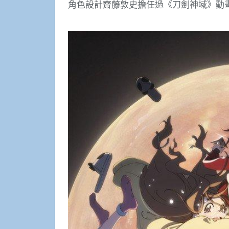
角色設計齋藤敦史擔任過《刀劍神域》動