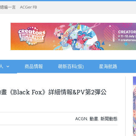
總編一言
ACGer FB
人
商品情報
萌新百科(仮)
星海航路
Black Fox》詳細情報&PV第2彈公
ACGN
,
動畫
,
新聞動態