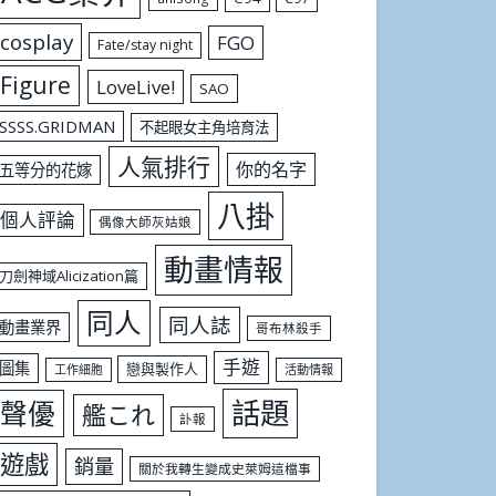
cosplay
FGO
Fate/stay night
Figure
LoveLive!
SAO
SSSS.GRIDMAN
不起眼女主角培育法
人氣排行
你的名字
五等分的花嫁
八掛
個人評論
偶像大師灰姑娘
動畫情報
刀劍神域Alicization篇
同人
同人誌
動畫業界
哥布林殺手
手遊
圖集
戀與製作人
工作細胞
活動情報
話題
聲優
艦これ
訃報
遊戲
銷量
關於我轉生變成史萊姆這檔事