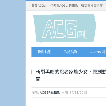
關於ACGer
作者與ACGer的關係
徵稿與推廣合作
新聞動態
活動情報
ACGN&同
斬裂黑暗的忍者家族少女，原創動畫《
開
作者:
ACGER編輯部
日期:
17/11/2018