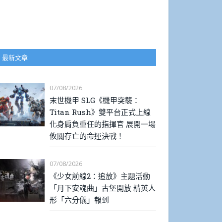
最新文章
07/08/2026
末世機甲 SLG《機甲突襲：
Titan Rush》雙平台正式上線
化身肩負重任的指揮官 展開一場
攸關存亡的命運決戰！
07/08/2026
《少女前線2：追放》主題活動
「月下安魂曲」古堡開放 精英人
形「六分儀」報到