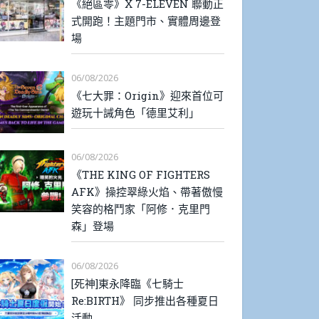
《絕區零》X 7-ELEVEN 聯動正
式開跑！主題門市、實體周邊登
場
06/08/2026
《七大罪：Origin》迎來首位可
遊玩十誡角色「德里艾利」
06/08/2026
《THE KING OF FIGHTERS
AFK》操控翠綠火焰、帶著傲慢
笑容的格鬥家「阿修．克里門
森」登場
06/08/2026
[死神]東永降臨《七騎士
Re:BIRTH》 同步推出各種夏日
活動