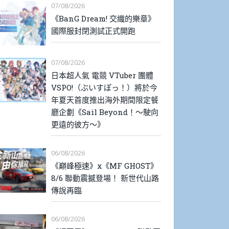
07/08/2026
《BanG Dream! 交織的樂章》
國際服封閉測試正式開跑
07/08/2026
日本超人氣 電競 VTuber 團體
VSPO!（ぶいすぽっ！）將於今
年夏天首度推出海外期間限定餐
廳企劃《Sail Beyond！～駛向
更遠的彼方～》
06/08/2026
《巔峰極速》x《MF GHOST》
8/6 聯動震撼登場！ 新世代山路
傳說再臨
06/08/2026