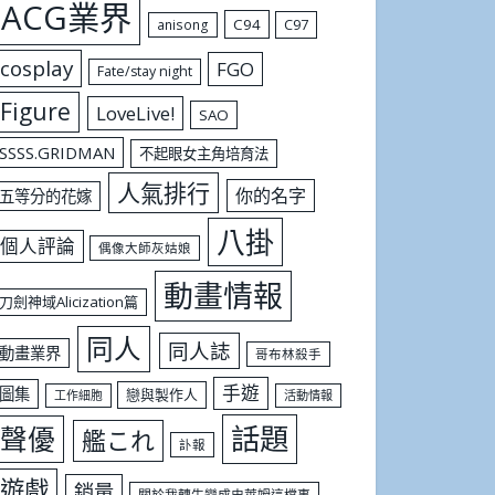
ACG業界
C94
C97
anisong
cosplay
FGO
Fate/stay night
Figure
LoveLive!
SAO
SSSS.GRIDMAN
不起眼女主角培育法
人氣排行
你的名字
五等分的花嫁
八掛
個人評論
偶像大師灰姑娘
動畫情報
刀劍神域Alicization篇
同人
同人誌
動畫業界
哥布林殺手
手遊
圖集
戀與製作人
工作細胞
活動情報
話題
聲優
艦これ
訃報
遊戲
銷量
關於我轉生變成史萊姆這檔事