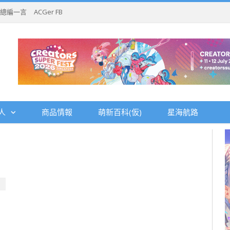
總編一言
ACGer FB
人
商品情報
萌新百科(仮)
星海航路