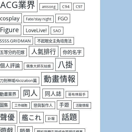
ACG業界
C94
C97
anisong
cosplay
FGO
Fate/stay night
Figure
LoveLive!
SAO
SSSS.GRIDMAN
不起眼女主角培育法
人氣排行
你的名字
五等分的花嫁
八掛
個人評論
偶像大師灰姑娘
動畫情報
刀劍神域Alicization篇
同人
同人誌
動畫業界
哥布林殺手
手遊
圖集
戀與製作人
工作細胞
活動情報
話題
聲優
艦これ
訃報
遊戲
銷量
關於我轉生變成史萊姆這檔事