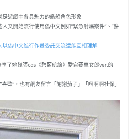
就是遊戲中各具魅力的艦船角色形象
人又開始流行使用偽中文例如”緊急射爆案件”、”餅
人以偽中文進行作畫委託交流還能互相理解
特分享了她幾張cos《碧藍航線》愛宕賽車女郎ver.的
下”喜歡”，也有網友留言「謝謝茄子」「啊啊啊社保」