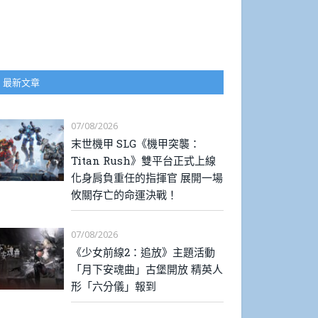
最新文章
07/08/2026
末世機甲 SLG《機甲突襲：
Titan Rush》雙平台正式上線
化身肩負重任的指揮官 展開一場
攸關存亡的命運決戰！
07/08/2026
《少女前線2：追放》主題活動
「月下安魂曲」古堡開放 精英人
形「六分儀」報到