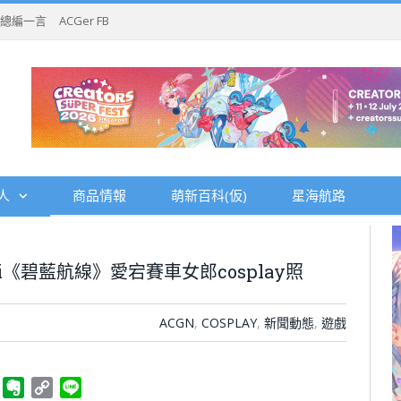
總編一言
ACGer FB
人
商品情報
萌新百科(仮)
星海航路
ri《碧藍航線》愛宕賽車女郎cosplay照
ACGN
,
COSPLAY
,
新聞動態
,
遊戲
ger
Telegram
Evernote
Copy
Line