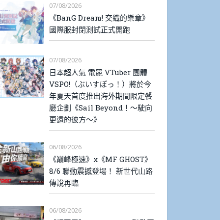
07/08/2026
《BanG Dream! 交織的樂章》
國際服封閉測試正式開跑
07/08/2026
日本超人氣 電競 VTuber 團體
VSPO!（ぶいすぽっ！）將於今
年夏天首度推出海外期間限定餐
廳企劃《Sail Beyond！～駛向
更遠的彼方～》
06/08/2026
《巔峰極速》x《MF GHOST》
8/6 聯動震撼登場！ 新世代山路
傳說再臨
06/08/2026