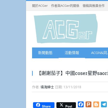
關於ACGer
作者與ACGer的關係
徵稿與推廣合作
新聞動態
活動情報
ACGN&同
【謝謝茄子】中國coser星野sao
作者:
填海紳士
日期:
13/11/2018
Facebook
Plurk
Blog
Share
Post