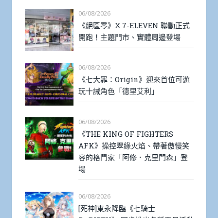
06/08/2026
《絕區零》X 7-ELEVEN 聯動正式
開跑！主題門市、實體周邊登場
06/08/2026
《七大罪：Origin》迎來首位可遊
玩十誡角色「德里艾利」
06/08/2026
《THE KING OF FIGHTERS
AFK》操控翠綠火焰、帶著傲慢笑
容的格鬥家「阿修．克里門森」登
場
06/08/2026
[死神]東永降臨《七騎士