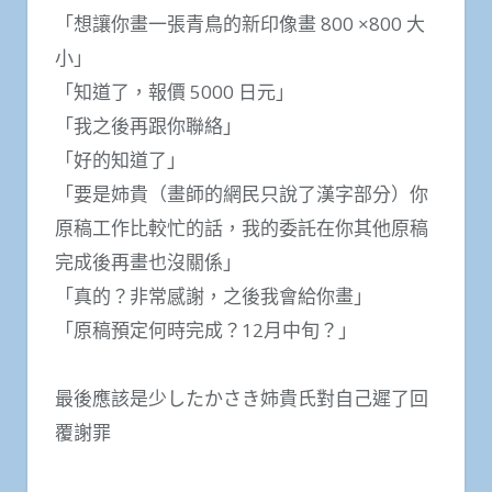
「想讓你畫一張青鳥的新印像畫 800 ×800 大
小」
「知道了，報價 5000 日元」
「我之後再跟你聯絡」
「好的知道了」
「要是姉貴（畫師的網民只說了漢字部分）你
原稿工作比較忙的話，我的委託在你其他原稿
完成後再畫也沒關係」
「真的？非常感謝，之後我會給你畫」
「原稿預定何時完成？12月中旬？」
最後應該是少したかさき姉貴氏對自己遲了回
覆謝罪