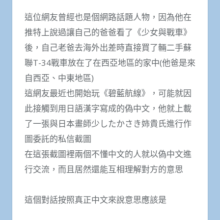
這位網友曾經也是個網路話題人物，因為他在
推特上說過讓自己的爸爸看了《少女與戰車》
後，自己老爸去海外出差時直接買了輛二手蘇
聯T-34戰車放在了在西亞地區的家中(他爸是來
自西亞、中東地區)
這網友最近也開始玩《碧藍航線》，可能就因
此接觸到用日語漢字寫成的偽中文，他就上載
了一張與日本畫師少したかさき姉貴氏進行作
圖委託的私信截圖
在這張截圖裡兩個不懂中文的人就以偽中文進
行交流，而且居然還能互相理解對方的意思
這個對話按照真正中文來說意思應該是