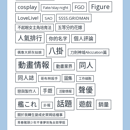
Figure
cosplay
FGO
Fate/stay night
LoveLive!
SSSS.GRIDMAN
SAO
五等分的花嫁
不起眼女主角培育法
人氣排行
個人評論
你的名字
八掛
刀劍神域Alicization篇
偶像大師灰姑娘
動畫情報
同人
動畫業界
同人誌
圖集
哥布林殺手
工作細胞
聲優
手遊
戀與製作人
活動情報
話題
遊戲
艦これ
銷量
訃報
關於我轉生變成史萊姆這檔事
青春豬頭少年不會夢到兔女郎學姐