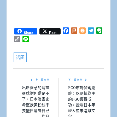
Facebook
Plurk
Blogger
Telegram
Everno
Share
Post
Copy
Line
Link
話題
上一篇文章
下一篇文章
出於善意的翻譯
FGO市場營銷總
很感謝但還是不
監：以劇情為主
了，日本漫畫家
的FGO獲得成
希望歐美粉絲不
功，證明日本年
要擅自翻譯自己
輕人並未遠離文
作品
字