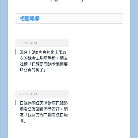
相關報導
03/10/2018
混合卡池&角色強化上限13
次的鍊金工房新手遊，網友
吐槽「已經是闇鍋卡池還要
13凸真的笑了」
26/09/2018
日媒詢問任天堂對庫巴姬熱
潮看法獲回覆不予置評，網
友「找官方問二創看法白痴
嗎」