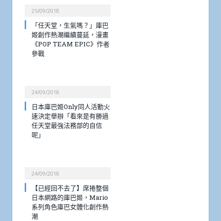
25/09/2018
「任天堂，生氣嗎？」庫巴
姬創作熱潮繼續蔓延，漫畫
《POP TEAM EPIC》作者
參戰
24/09/2018
日本庫巴姬Only同人活動火
速決定舉辦「看來是有勝過
任天堂最強法務部的自信
呢」
24/09/2018
【已經回不去了】席捲整個
日本網路的庫巴姬，Mario
系列角色庫巴女體化創作熱
潮