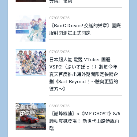
分儀」報到
07/08/2026
《BanG Dream! 交織的樂章》國際
服封閉測試正式開跑
07/08/2026
日本超人氣 電競 VTuber 團體
VSPO!（ぶいすぽっ！）將於今年
夏天首度推出海外期間限定餐廳企
劃《Sail Beyond！～駛向更遠的
彼方～》
06/08/2026
《巔峰極速》x《MF GHOST》8/6
聯動震撼登場！ 新世代山路傳說再
臨