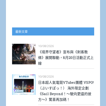
最新文章
10/08/2026
《境界守望者》宣布與《刺客教
條》展開聯動，8月20日活動正式上
線
10/08/2026
日本超人氣電競VTuber團體 VSPO!
（ぶいすぽっ！） 海外限定企劃
《Sail Beyond！～駛向更遠的彼
方～》驚喜再加碼！