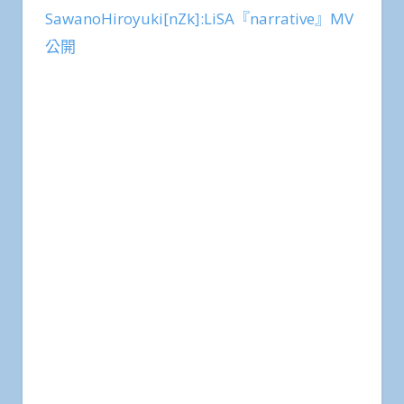
SawanoHiroyuki[nZk]:LiSA『narrative』MV
公開