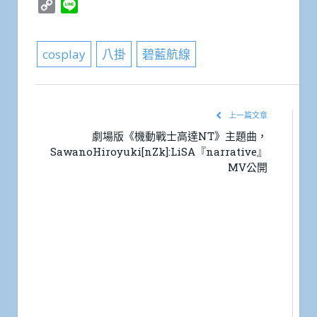
Copy
Line
Link
cosplay
八掛
碧藍航線
上一篇文章
劇場版《機動戰士高達NT》主題曲，
SawanoHiroyuki[nZk]:LiSA『narrative』
MV公開