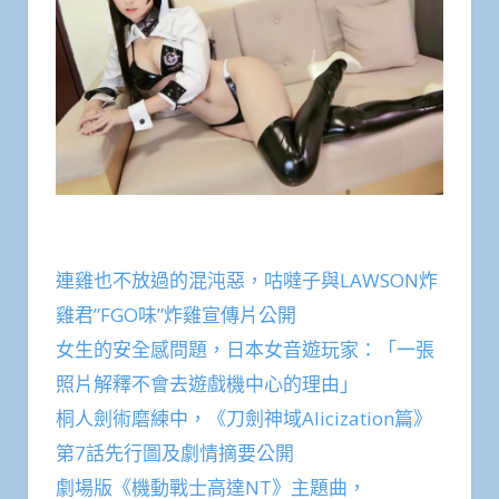
連雞也不放過的混沌惡，咕噠子與LAWSON炸
雞君”FGO味”炸雞宣傳片公開
女生的安全感問題，日本女音遊玩家：「一張
照片解釋不會去遊戲機中心的理由」
桐人劍術磨練中，《刀劍神域Alicization篇》
第7話先行圖及劇情摘要公開
劇場版《機動戰士高達NT》主題曲，