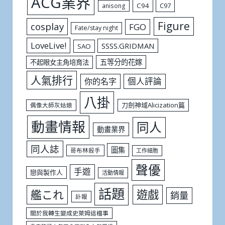
ACG業界
C94
C97
anisong
Figure
cosplay
FGO
Fate/stay night
LoveLive!
SSSS.GRIDMAN
SAO
五等分的花嫁
不起眼女主角培育法
人氣排行
個人評論
你的名字
八掛
刀劍神域Alicization篇
偶像大師灰姑娘
動畫情報
同人
動畫業界
同人誌
圖集
哥布林殺手
工作細胞
聲優
手遊
戀與製作人
活動情報
話題
遊戲
艦これ
銷量
訃報
關於我轉生變成史萊姆這檔事