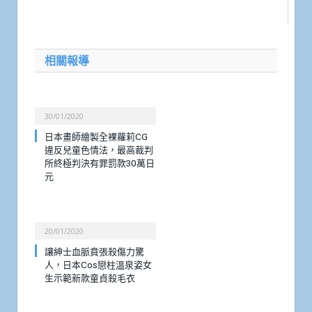
相關報導
30/01/2020
日本畫師繪製全裸蘿莉CG
違反兒童色情法，最高裁判
所終極判決有罪罰款30萬日
元
20/01/2020
讓紳士血脈賁張殺傷力驚
人，日本Cos戀柱溫泉姿女
生示範新款童貞殺毛衣