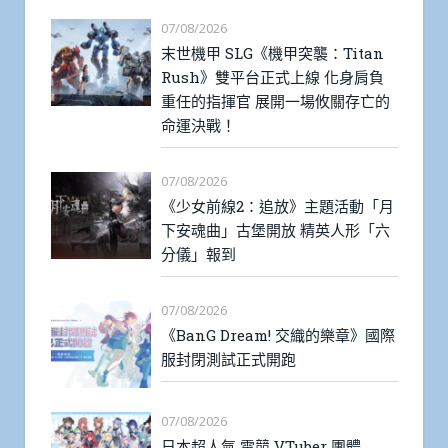
07/08/2026
末世機甲 SLG《機甲突襲：Titan
Rush》雙平台正式上線 化身肩負
重任的指揮官 展開一場攸關存亡的
命運決戰！
07/08/2026
《少女前線2：追放》主題活動「月
下安魂曲」古堡開放 精英人形「六
分儀」報到
07/08/2026
《BanG Dream! 交織的樂章》國際
服封閉測試正式開跑
07/08/2026
日本超人氣 電競 VTuber 團體