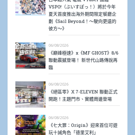
VSPO!（ぶいすぽっ！）將於今年
夏天首度推出海外期間限定餐廳企
劃《Sail Beyond！～駛向更遠的
彼方～》
06/08/2026
《巔峰極速》x《MF GHOST》8/6
聯動震撼登場！ 新世代山路傳說再
臨
06/08/2026
《絕區零》X 7-ELEVEN 聯動正式
開跑！主題門市、實體周邊登場
06/08/2026
《七大罪：Origin》迎來首位可遊
玩十誡角色「德里艾利」