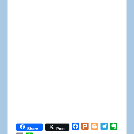
Facebook
Plurk
Blogger
Telegram
Everno
Share
Post