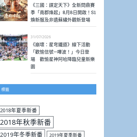
《三國：謀定天下》全新問鼎賽
季「南郡烽起」8月8日開啟！S1
煥新服及非遺蘇繡外觀新登場
31/07/2026
《崩壞：星穹鐵道》線下活動
「歡愉信號—嗶波！」今日登
場 歡愉星神阿哈降臨兒童新樂
園
標籤
2018年夏季新番
2018年秋季新番
2019年冬季新番
2019年夏季新番