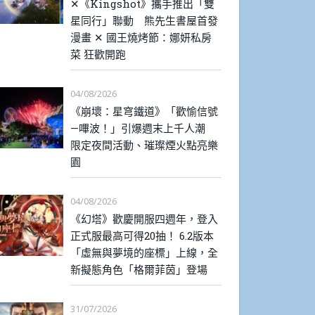
✕《Kingshot》攜手推出「雙
星同行」聯動 熊先生書屋首發
漫畫 ✕ 國王燒烤節：娜妍私房
菜 狂歡開跑
04/08/2026
《崩壞：星穹鐵道》「歡愉信號
—嗶波！」引爆週末上千人潮
限定夜間活動、璀璨煙火點亮樂
園
04/08/2026
《幻塔》歡慶開服四週年，登入
正式服最高可得20抽！ 6.2版本
「虛無與夢境的座標」上線，全
新擬態角色「格爾菲茵」登場
31/07/2026