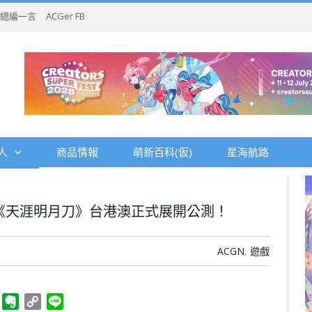
總編一言
ACGer FB
人
商品情報
萌新百科(仮)
星海航路
《天涯明月刀》台港澳正式展開公測！
ACGN
,
遊戲
ger
Telegram
Evernote
Copy
Line