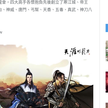
龍會，四大高手各懷抱負先後創立了寒江城、帝王
白、神威、唐門、丐幫、天香、五毒、真武、神刀八
w