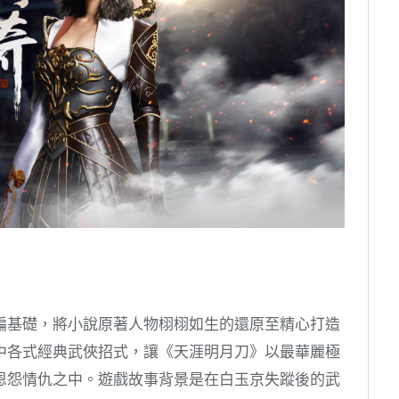
編基礎，將小說原著人物栩栩如生的還原至精心打造
中各式經典武俠招式，讓《天涯明月刀》以最華麗極
恩怨情仇之中。遊戲故事背景是在白玉京失蹤後的武