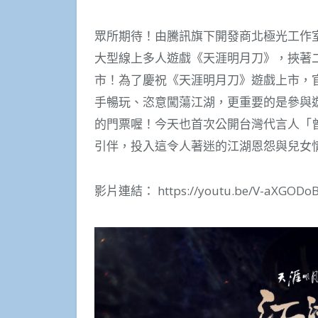
眾所期待！由騰訊旗下開發商北極光工作室打
大型線上多人遊戲《天涯明月刀》，挾著
市！為了慶祝《天涯明月刀》遊戲上市，
手暢玩、恣意闖蕩江湖，更重要的是參與
的門票喔！今天也首次公開台灣代言人「
引伴，投入這令人著迷的江湖恩怨與兒女
影片連結： https://youtu.be/V-aXGODo