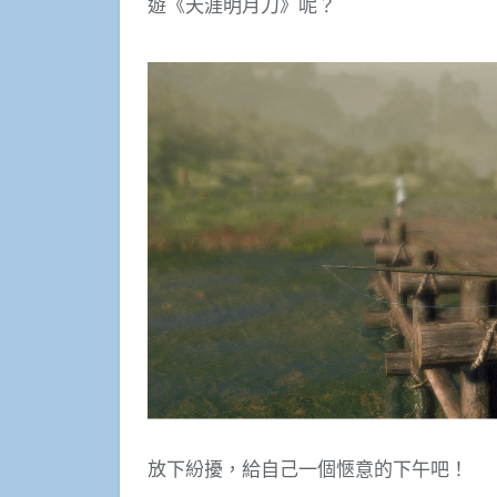
遊《天涯明月刀》呢？
放下紛擾，給自己一個愜意的下午吧！