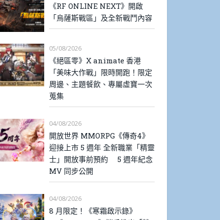
《RF ONLINE NEXT》開啟
「烏薩斯戰區」及全新戰鬥內容
05/08/2026
《絕區零》X animate 香港
「美味大作戰」限時開跑！限定
周邊、主題餐飲、專屬虛寶一次
蒐集
04/08/2026
開放世界 MMORPG《傳奇4》
迎接上市 5 週年 全新職業「精靈
士」開放事前預約 5 週年紀念
MV 同步公開
04/08/2026
8 月限定！《寒霜啟示錄》