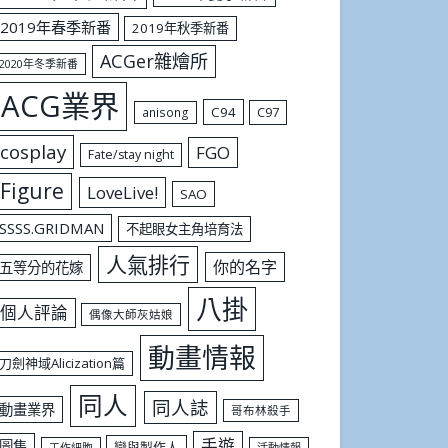
2019年春季新番
2019年秋季新番
ACGer雜燴所
2020年冬季新番
ACG業界
C94
C97
anisong
cosplay
FGO
Fate/stay night
Figure
LoveLive!
SAO
SSSS.GRIDMAN
不起眼女主角培育法
人氣排行
你的名字
五等分的花嫁
八掛
個人評論
偶像大師灰姑娘
動畫情報
刀劍神域Alicization篇
同人
同人誌
動畫業界
哥布林殺手
手遊
圖集
戀與製作人
工作細胞
活動情報