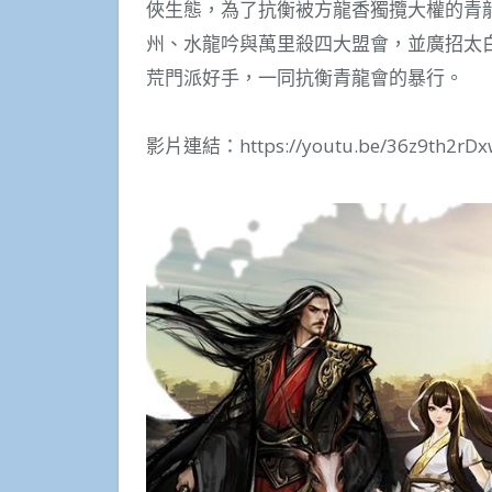
俠生態，為了抗衡被方龍香獨攬大權的青
州、水龍吟與萬里殺四大盟會，並廣招太
荒門派好手，一同抗衡青龍會的暴行。
影片連結：https://youtu.be/36z9th2rDx