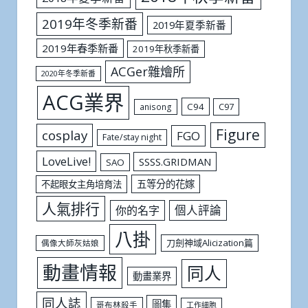
2019年冬季新番
2019年夏季新番
2019年春季新番
2019年秋季新番
ACGer雜燴所
2020年冬季新番
ACG業界
C94
C97
anisong
Figure
cosplay
FGO
Fate/stay night
LoveLive!
SSSS.GRIDMAN
SAO
五等分的花嫁
不起眼女主角培育法
人氣排行
個人評論
你的名字
八掛
刀劍神域Alicization篇
偶像大師灰姑娘
動畫情報
同人
動畫業界
同人誌
圖集
哥布林殺手
工作細胞