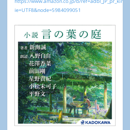
https://www.amazon.co.jp/b/ref=adbl_JP_pr_kimi
ie=UTF8&node=5984099051