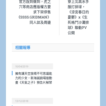
官方說到做到，虎之
穿上北高水手
穴等商店應版權方要
服打排球，
求下架停售
《涼宮春日的
《SSSS.GRIDMAN》
憂鬱》x《生
同人誌及周邊
死格鬥沙灘排
球》聯動PV
公開
相關報導
10/04/2019
擁有讓天空放晴不可思議能
力的少女，新海誠劇場版動
畫《天氣之子》預告片解禁
13/12/2018