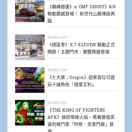
《巔峰極速》x《MF GHOST》8/6
聯動震撼登場！ 新世代山路傳說再
臨
06/08/2026
《絕區零》X 7-ELEVEN 聯動正式
開跑！主題門市、實體周邊登場
06/08/2026
《七大罪：Origin》迎來首位可遊
玩十誡角色「德里艾利」
06/08/2026
《THE KING OF FIGHTERS
AFK》操控翠綠火焰、帶著傲慢笑
容的格鬥家「阿修．克里門森」登
場