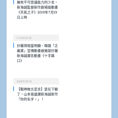
擁有不可思議能力的少女，
新海誠監督新作劇場版動畫
《天氣之子》2019年7月19
日上映
01/09/2018
抄襲得相當明顯，韓國「正
義黨」宣傳動畫被揭發抄襲
新海誠廣告動畫《十字路
口》
06/09/2016
【戰神敗北宣言】是在下輸
了，山本寬盛讚新海誠新作
「你的名字。」！