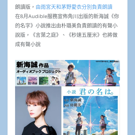
朗讀版，
由雨宮天和茅野愛衣分別負責朗讀
在8月Audible服務宣佈角川出版的新海誠《你
的名字》小說推出由朴璐美負責朗讀的有聲小
說版，《言葉之庭》、《秒速五厘米》也將做
成有聲小說