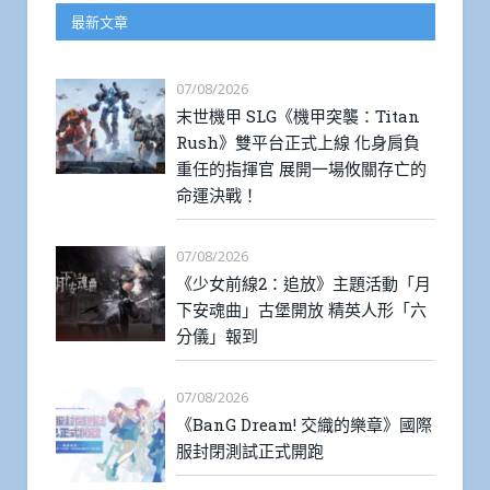
最新文章
07/08/2026
末世機甲 SLG《機甲突襲：Titan
Rush》雙平台正式上線 化身肩負
重任的指揮官 展開一場攸關存亡的
命運決戰！
07/08/2026
《少女前線2：追放》主題活動「月
下安魂曲」古堡開放 精英人形「六
分儀」報到
07/08/2026
《BanG Dream! 交織的樂章》國際
服封閉測試正式開跑