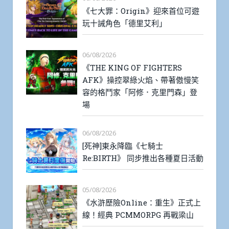
《七大罪：Origin》迎來首位可遊
玩十誡角色「德里艾利」
06/08/2026
《THE KING OF FIGHTERS
AFK》操控翠綠火焰、帶著傲慢笑
容的格鬥家「阿修．克里門森」登
場
06/08/2026
[死神]東永降臨《七騎士
Re:BIRTH》 同步推出各種夏日活動
05/08/2026
《水滸歷險Online：重生》正式上
線！經典 PCMMORPG 再戰梁山