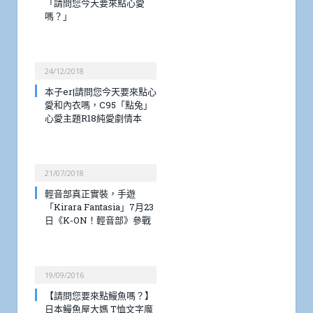
「請問您今天要來點心愛
嗎？」
24/12/2018
本子er|請問您今天要來點心
愛和內衣嗎，C95「點兔」
心愛主題R18純愛劇情本
21/07/2018
輕音部真正實裝，手遊
「Kirara Fantasia」7月23
日《K-ON！輕音部》參戰
19/09/2016
【請問您要來點鰻魚嗎？】
日本鰻魚屋大媽 T恤文字魔