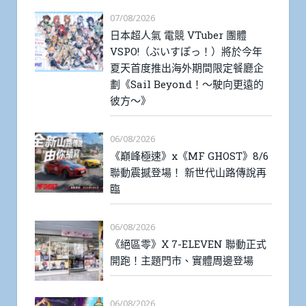
07/08/2026
日本超人氣 電競 VTuber 團體
VSPO!（ぶいすぽっ！）將於今年
夏天首度推出海外期間限定餐廳企
劃《Sail Beyond！～駛向更遠的
彼方～》
06/08/2026
《巔峰極速》x《MF GHOST》8/6
聯動震撼登場！ 新世代山路傳說再
臨
06/08/2026
《絕區零》X 7-ELEVEN 聯動正式
開跑！主題門市、實體周邊登場
06/08/2026