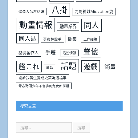
八掛
刀劍神域Alicization篇
偶像大師灰姑娘
動畫情報
同人
動畫業界
同人誌
圖集
哥布林殺手
工作細胞
聲優
手遊
戀與製作人
活動情報
話題
遊戲
艦これ
銷量
訃報
關於我轉生變成史萊姆這檔事
青春豬頭少年不會夢到兔女郎學姐
搜索文章