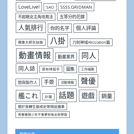
LoveLive!
SSSS.GRIDMAN
SAO
五等分的花嫁
不起眼女主角培育法
人氣排行
個人評論
你的名字
八掛
刀劍神域Alicization篇
偶像大師灰姑娘
動畫情報
同人
動畫業界
同人誌
圖集
哥布林殺手
工作細胞
聲優
手遊
戀與製作人
活動情報
話題
遊戲
艦これ
銷量
訃報
關於我轉生變成史萊姆這檔事
青春豬頭少年不會夢到兔女郎學姐
搜索文章