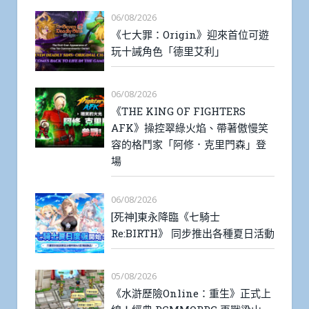
06/08/2026
《七大罪：Origin》迎來首位可遊
玩十誡角色「德里艾利」
06/08/2026
《THE KING OF FIGHTERS
AFK》操控翠綠火焰、帶著傲慢笑
容的格鬥家「阿修．克里門森」登
場
06/08/2026
[死神]東永降臨《七騎士
Re:BIRTH》 同步推出各種夏日活動
05/08/2026
《水滸歷險Online：重生》正式上