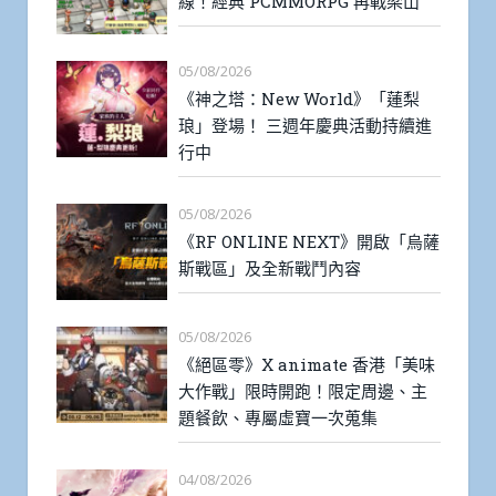
線！經典 PCMMORPG 再戰梁山
05/08/2026
《神之塔：New World》「蓮梨
琅」登場！ 三週年慶典活動持續進
行中
05/08/2026
《RF ONLINE NEXT》開啟「烏薩
斯戰區」及全新戰鬥內容
05/08/2026
《絕區零》X animate 香港「美味
大作戰」限時開跑！限定周邊、主
題餐飲、專屬虛寶一次蒐集
04/08/2026