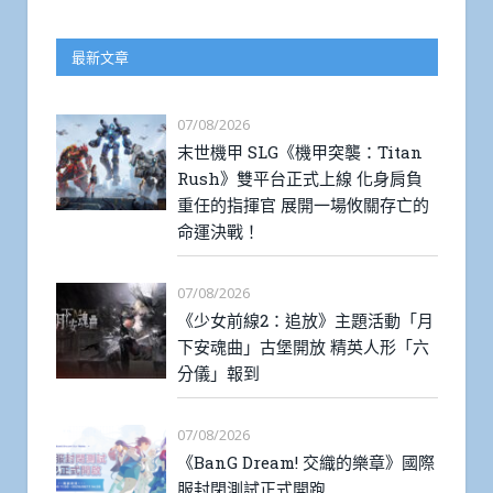
最新文章
07/08/2026
末世機甲 SLG《機甲突襲：Titan
Rush》雙平台正式上線 化身肩負
重任的指揮官 展開一場攸關存亡的
命運決戰！
07/08/2026
《少女前線2：追放》主題活動「月
下安魂曲」古堡開放 精英人形「六
分儀」報到
07/08/2026
《BanG Dream! 交織的樂章》國際
服封閉測試正式開跑