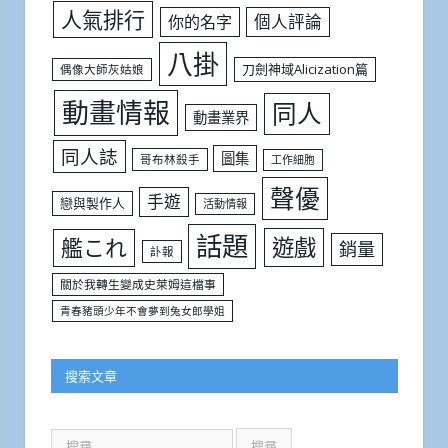
人氣排行
個人評論
你的名字
八掛
刀劍神域Alicization篇
偶像大師灰姑娘
動畫情報
同人
動畫業界
同人誌
圖集
哥布林殺手
工作細胞
聲優
手遊
戀與製作人
活動情報
話題
遊戲
艦これ
銷量
訃報
關於我轉生變成史萊姆這檔事
青春豬頭少年不會夢到兔女郎學姐
搜索文章