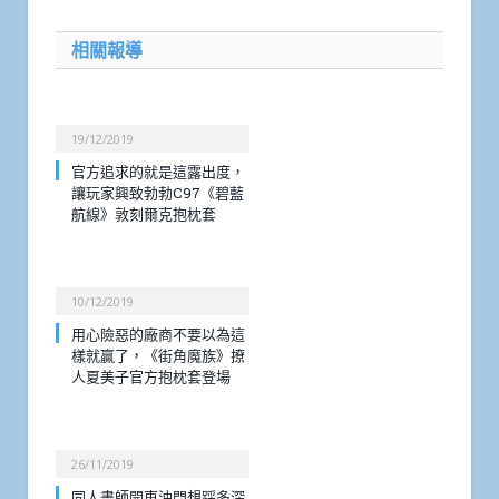
相關報導
19/12/2019
官方追求的就是這露出度，
讓玩家興致勃勃C97《碧藍
航線》敦刻爾克抱枕套
10/12/2019
用心險惡的廠商不要以為這
樣就贏了，《街角魔族》撩
人夏美子官方抱枕套登場
26/11/2019
同人畫師開車油門想踩多深