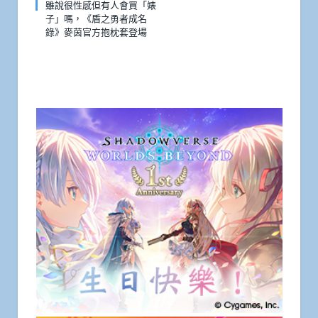
雖說很性感但有人會買「婊
子」嗎，《盾之勇者成名
錄》麥茵官方抱枕套登場