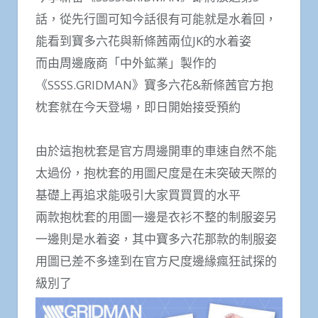
話，從先行圖可知今話很有可能就是水着回，
能看到寶多六花與新條茜兩位JK的水着姿
而由周邊廠商「中外鉱業」製作的
《SSSS.GRIDMAN》寶多六花&新條茜官方抱
枕套就在今天登場，即日開始接受預約
由於這抱枕套是官方周邊開車的車速自然不能
太過份，抱枕套的用圖尺度是在未突破天際的
基礎上再追求能吸引大家買買買的水平
兩款抱枕套的用圖一邊是衣衫不整的制服姿另
一邊則是水着姿，其中寶多六花那款的制服姿
用圖已差不多達到在官方尺度邊緣瘋狂試探的
級別了