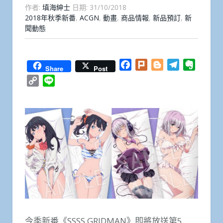
作者:
填海紳士
日期:
31/10/2018
2018年秋季新番
,
ACGN
,
動畫
,
商品情報
,
新品預訂
,
新
聞動態
Facebook
Plurk
Blogger
Telegram
Everno
Share
Post
Copy
Line
Link
今季新番《SSSS.GRIDMAN》即將放送第5