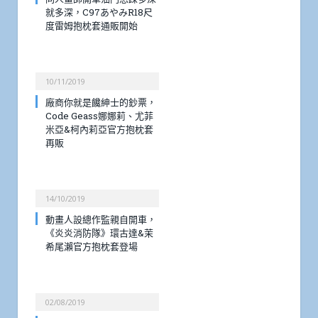
就多深，C97あやみR18尺
度雷姆抱枕套通販開始
10/11/2019
廠商你就是饞紳士的鈔票，
Code Geass娜娜莉、尤菲
米亞&柯內莉亞官方抱枕套
再販
14/10/2019
動畫人設總作監親自開車，
《炎炎消防隊》環古達&茉
希尾瀨官方抱枕套登場
02/08/2019