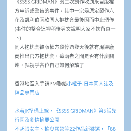
《SSSS.GRIDMAN》的二次創作收到來自版權
方申訴或警告的事件，其中一宗是原定製作六
花及凱利伯兩款同人抱枕套最後因而中止頌佈
(事件的整合這裡稍後另文說明大家不妨留意一
下)
同人抱枕套被版權方殺停過幾天後就有周邊廠
商推出官方抱枕套，這兩者之間是否有什麼關
連，就視乎各位自己如何解讀了
香港地區入手請PM聯絡
小權子-日本同人誌及
精品專門店
水着JK準備上線，《SSSS.GRIDMAN》第5話先
行圖及劇情摘要公開
不起眼女主、搖曳露營等22作品新獲選，「88