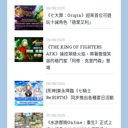
06/08/2026
《七大罪：Origin》迎來首位可遊
玩十誡角色「德里艾利」
06/08/2026
《THE KING OF FIGHTERS
AFK》操控翠綠火焰、帶著傲慢笑
容的格鬥家「阿修．克里門森」登
場
06/08/2026
[死神]東永降臨《七騎士
Re:BIRTH》 同步推出各種夏日活動
05/08/2026
《水滸歷險Online：重生》正式上