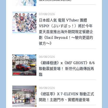
07/08/2026
日本超人氣 電競 VTuber 團體
VSPO!（ぶいすぽっ！）將於今年
夏天首度推出海外期間限定餐廳企
劃《Sail Beyond！～駛向更遠的
彼方～》
06/08/2026
《巔峰極速》x《MF GHOST》8/6
聯動震撼登場！ 新世代山路傳說再
臨
06/08/2026
《絕區零》X 7-ELEVEN 聯動正式
開跑！主題門市、實體周邊登場