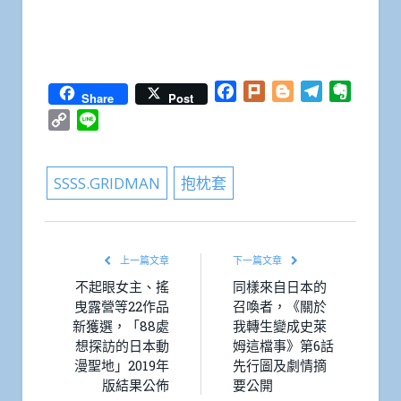
Facebook
Plurk
Blogger
Telegram
Everno
Share
Post
Copy
Line
Link
SSSS.GRIDMAN
抱枕套
上一篇文章
下一篇文章
不起眼女主、搖
同樣來自日本的
曳露營等22作品
召喚者，《關於
新獲選，「88處
我轉生變成史萊
想探訪的日本動
姆這檔事》第6話
漫聖地」2019年
先行圖及劇情摘
版結果公佈
要公開