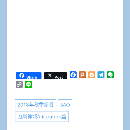
Facebook
Plurk
Blogger
Telegram
Everno
Share
Post
Copy
Line
Link
2018年秋季新番
SAO
刀劍神域Alicization篇