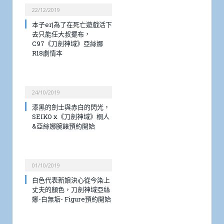
22/12/2019
本子er|為了在死亡遊戲活下
去只能任大叔擺布，
C97《刀劍神域》亞絲娜
R18劇情本
24/10/2019
漆黑的劍士與赤白的閃光，
SEIKO x《刀劍神域》桐人
&亞絲娜腕錶預約開始
01/10/2019
白色代表新娘決心從今染上
丈夫的顏色，刀劍神域亞絲
娜-白無垢- Figure預約開始