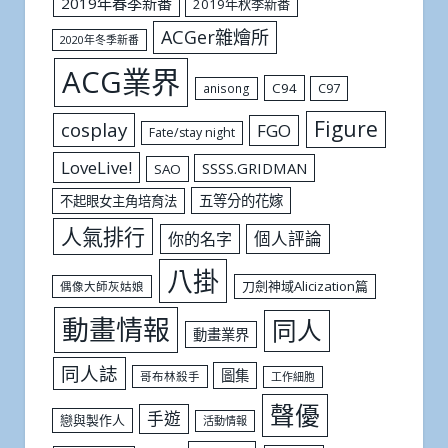
2019年春季新番
2019年秋季新番
ACGer雜燴所
2020年冬季新番
ACG業界
C94
C97
anisong
Figure
cosplay
FGO
Fate/stay night
LoveLive!
SSSS.GRIDMAN
SAO
五等分的花嫁
不起眼女主角培育法
人氣排行
個人評論
你的名字
八掛
刀劍神域Alicization篇
偶像大師灰姑娘
動畫情報
同人
動畫業界
同人誌
圖集
哥布林殺手
工作細胞
聲優
手遊
戀與製作人
活動情報