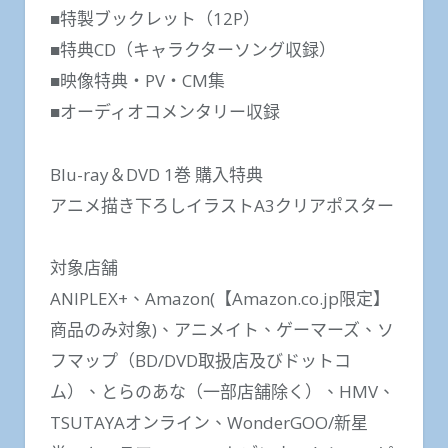
■特製ブックレット（12P）
■特典CD（キャラクターソング収録）
■映像特典・PV・CM集
■オーディオコメンタリー収録
Blu-ray＆DVD 1巻 購入特典
アニメ描き下ろしイラストA3クリアポスター
対象店舗
ANIPLEX+、Amazon(【Amazon.co.jp限定】
商品のみ対象)、アニメイト、ゲーマーズ、ソ
フマップ（BD/DVD取扱店及びドットコ
ム）、とらのあな（一部店舗除く）、HMV、
TSUTAYAオンライン、WonderGOO/新星