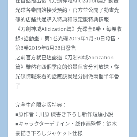
在首話播出後《刀劍神域Alicization篇》動畫
光碟各卷開始接受預約，官方並公開了動畫光
碟的店鋪共通購入特典和限定版特典情報
《刀劍神域Alicization篇》光碟全8卷，每卷收
錄3話動畫，第1卷光碟2019年1月30日發售，
第8卷2019年8月28日發售
之前官方就已透露過《刀劍神域Alicization
篇》雖然有四個季度的份量但會分割放送，從
光碟情報來看的話應該就是分開做兩個半年番
了
完全生産限定版特典：
■原作者：川原 礫書き下ろし新作短編小説
■キャラクターデザイン・総作画監督：鈴木
豪描き下ろしジャケット仕様