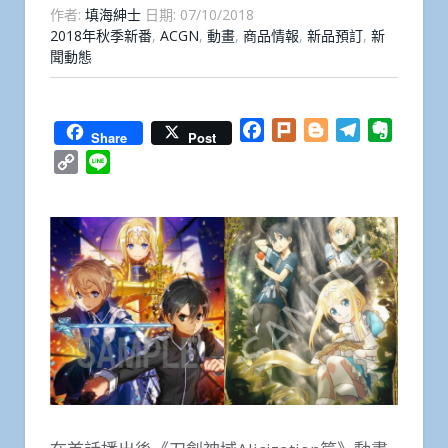
作者:
填海紳士
日期:
07/10/2018
2018年秋季新番
,
ACGN
,
動畫
,
商品情報
,
新品預訂
,
新
聞動態
Facebook
Plurk
Blogger
Telegram
Everno
Share
Post
Copy
Line
Link