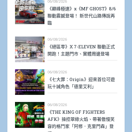
06/08/2026
《巔峰極速》x《MF GHOST》8/6
聯動震撼登場！ 新世代山路傳說再
臨
06/08/2026
《絕區零》X 7-ELEVEN 聯動正式
開跑！主題門市、實體周邊登場
06/08/2026
《七大罪：Origin》迎來首位可遊
玩十誡角色「德里艾利」
06/08/2026
《THE KING OF FIGHTERS
AFK》操控翠綠火焰、帶著傲慢笑
容的格鬥家「阿修．克里門森」登