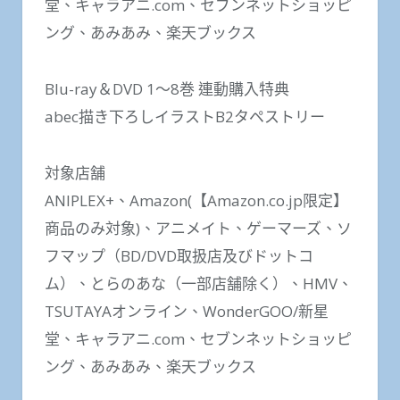
堂、キャラアニ.com、セブンネットショッピ
ング、あみあみ、楽天ブックス
Blu-ray＆DVD 1～8巻 連動購入特典
abec描き下ろしイラストB2タペストリー
対象店舗
ANIPLEX+、Amazon(【Amazon.co.jp限定】
商品のみ対象)、アニメイト、ゲーマーズ、ソ
フマップ（BD/DVD取扱店及びドットコ
ム）、とらのあな（一部店舗除く）、HMV、
TSUTAYAオンライン、WonderGOO/新星
堂、キャラアニ.com、セブンネットショッピ
ング、あみあみ、楽天ブックス