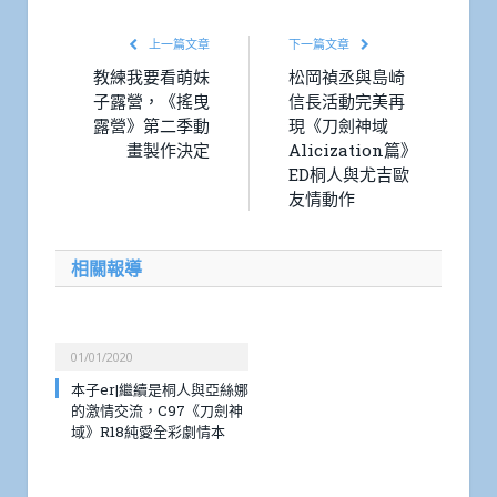
上一篇文章
下一篇文章
教練我要看萌妹
松岡禎丞與島崎
子露營，《搖曳
信長活動完美再
露營》第二季動
現《刀劍神域
畫製作決定
Alicization篇》
ED桐人與尤吉歐
友情動作
相關報導
01/01/2020
本子er|繼續是桐人與亞絲娜
的激情交流，C97《刀劍神
域》R18純愛全彩劇情本