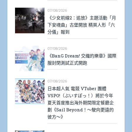
07/08/2026
《少女前線2：追放》主題活動「月
下安魂曲」古堡開放 精英人形「六
分儀」報到
07/08/2026
《BanG Dream! 交織的樂章》國際
服封閉測試正式開跑
07/08/2026
日本超人氣 電競 VTuber 團體
VSPO!（ぶいすぽっ！）將於今年
夏天首度推出海外期間限定餐廳企
劃《Sail Beyond！～駛向更遠的
彼方～》