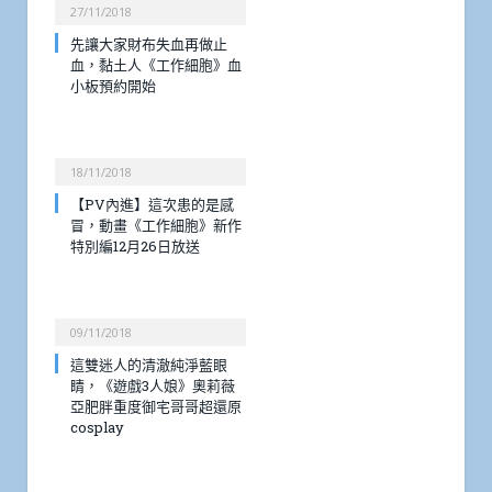
27/11/2018
先讓大家財布失血再做止
血，黏土人《工作細胞》血
小板預約開始
18/11/2018
【PV內進】這次患的是感
冒，動畫《工作細胞》新作
特別編12月26日放送
09/11/2018
這雙迷人的清澈純淨藍眼
睛，《遊戲3人娘》奧莉薇
亞肥胖重度御宅哥哥超還原
cosplay