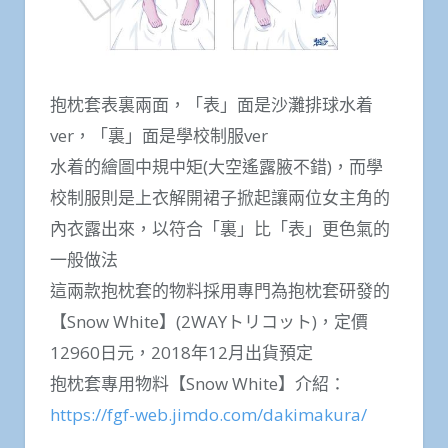
抱枕套表裏兩面，「表」面是沙灘排球水着
ver，「裏」面是學校制服ver
水着的繪圖中規中矩(大空遙露腋不錯)，而學
校制服則是上衣解開裙子掀起讓兩位女主角的
內衣露出來，以符合「裏」比「表」更色氣的
一般做法
這兩款抱枕套的物料採用專門為抱枕套研發的
【Snow White】(2WAYトリコット)，定價
12960日元，2018年12月出貨預定
抱枕套專用物料【Snow White】介紹：
https://fgf-web.jimdo.com/dakimakura/