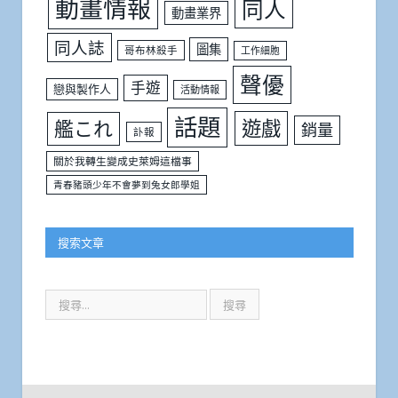
動畫情報
同人
動畫業界
同人誌
圖集
哥布林殺手
工作細胞
聲優
手遊
戀與製作人
活動情報
話題
遊戲
艦これ
銷量
訃報
關於我轉生變成史萊姆這檔事
青春豬頭少年不會夢到兔女郎學姐
搜索文章