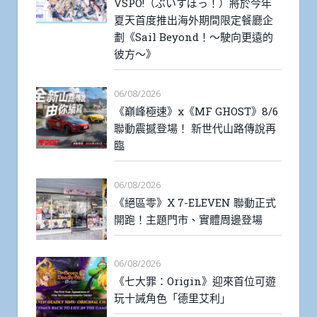
VSPO!（ぶいすぽっ！）將於今年
夏天首度推出海外期間限定餐廳企
劃《Sail Beyond！～駛向更遠的
彼方～》
06/08/2026
《巔峰極速》x《MF GHOST》8/6
聯動震撼登場！ 新世代山路傳說再
臨
06/08/2026
《絕區零》X 7-ELEVEN 聯動正式
開跑！主題門市、實體周邊登場
06/08/2026
《七大罪：Origin》迎來首位可遊
玩十誡角色「德里艾利」