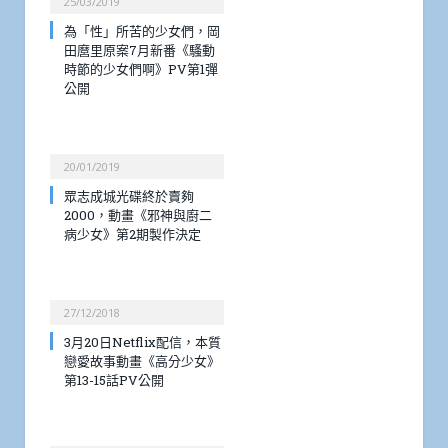
25/03/2019
為「性」所苦的少女們，岡
田麿里原案7月新番《騷動
時節的少女們啊》PV第1彈
公開
20/01/2019
眾志成城光碟終於賣夠
2000，動畫《邪神與廚二
病少女》第2期製作決定
27/12/2018
3月20日Netflix配信，本質
戀愛故事動畫《高分少女》
第13-15話PV公開