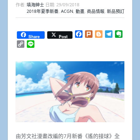
作者:
填海紳士
日期:
29/09/2018
2018年夏季新番
,
ACGN
,
動畫
,
商品情報
,
新品預訂
Facebook
Plurk
Blogger
Telegram
Everno
Share
Post
Copy
Line
Link
由芳文社漫畫改編的7月新番《遙的接球》全