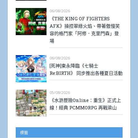
06/08/2026
《THE KING OF FIGHTERS
AFK》操控翠綠火焰、帶著傲慢笑
容的格鬥家「阿修．克里門森」登
場
06/08/2026
[死神]東永降臨《七騎士
Re:BIRTH》 同步推出各種夏日活動
05/08/2026
《水滸歷險Online：重生》正式上
線！經典 PCMMORPG 再戰梁山
標籤