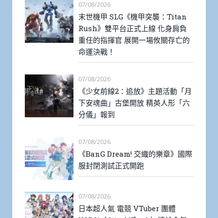
07/08/2026
末世機甲 SLG《機甲突襲：Titan
Rush》雙平台正式上線 化身肩負
重任的指揮官 展開一場攸關存亡的
命運決戰！
07/08/2026
《少女前線2：追放》主題活動「月
下安魂曲」古堡開放 精英人形「六
分儀」報到
07/08/2026
《BanG Dream! 交織的樂章》國際
服封閉測試正式開跑
07/08/2026
日本超人氣 電競 VTuber 團體