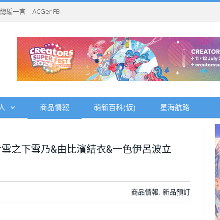
總編一言
ACGer FB
人
商品情報
萌新百科(仮)
星海航路
雪之下雪乃&由比濱結衣&一色伊呂波立
商品情報
,
新品預訂