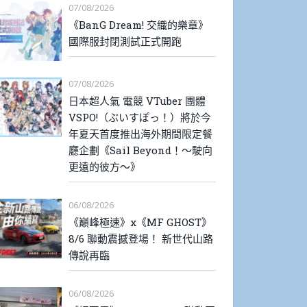
07/08/2026
《BanG Dream! 交織的樂章》
國際服封閉測試正式開跑
07/08/2026
日本超人氣 電競 VTuber 團體
VSPO!（ぶいすぽっ！）將於今
年夏天首度推出海外期間限定餐
廳企劃《Sail Beyond！～駛向
更遠的彼方～》
06/08/2026
《巔峰極速》x《MF GHOST》
8/6 聯動震撼登場！ 新世代山路
傳說再臨
06/08/2026