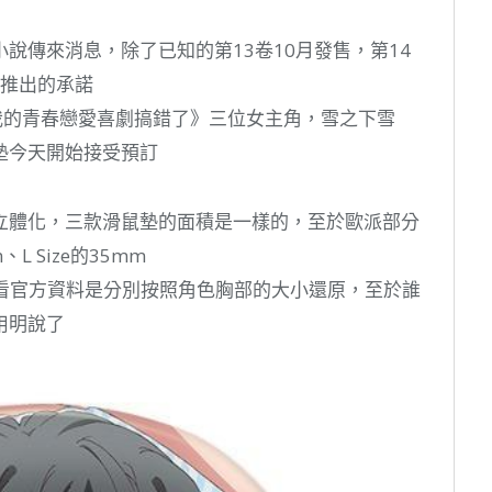
說傳來消息，除了已知的第13卷10月發售，第14
起推出的承諾
果然我的青春戀愛喜劇搞錯了》三位女主角，雪之下雪
墊今天開始接受預訂
立體化，三款滑鼠墊的面積是一樣的，至於歐派部分
、L Size的35mm
大，看官方資料是分別按照角色胸部的大小還原，至於誰
用明說了