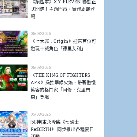
《絕區零》X 7-ELEVEN 聯動正
式開跑！主題門市、實體周邊登
場
06/08/2026
《七大罪：Origin》迎來首位可
遊玩十誡角色「德里艾利」
06/08/2026
《THE KING OF FIGHTERS
AFK》操控翠綠火焰、帶著傲慢
笑容的格鬥家「阿修．克里門
森」登場
06/08/2026
[死神]東永降臨《七騎士
Re:BIRTH》 同步推出各種夏日
活動