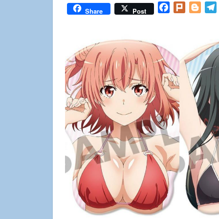
Facebook
Plurk
Blog
Share
Post