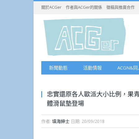
關於ACGer
作者與ACGer的關係
徵稿與推廣合作
新聞動態
活動情報
ACGN&同
忠實還原各人歐派大小比例，果青
體滑鼠墊登場
作者:
填海紳士
日期:
20/09/2018