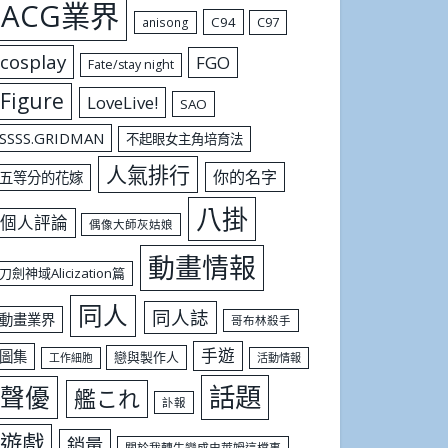
ACG業界
C94
C97
anisong
cosplay
FGO
Fate/stay night
Figure
LoveLive!
SAO
SSSS.GRIDMAN
不起眼女主角培育法
人氣排行
你的名字
五等分的花嫁
八掛
個人評論
偶像大師灰姑娘
動畫情報
刀劍神域Alicization篇
同人
同人誌
動畫業界
哥布林殺手
手遊
圖集
戀與製作人
工作細胞
活動情報
話題
聲優
艦これ
訃報
遊戲
銷量
關於我轉生變成史萊姆這檔事