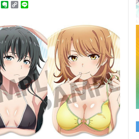
ger
Telegram
Evernote
Copy
Line
Link