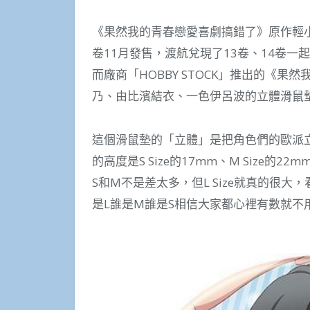
《果然我的青春戀愛喜劇搞錯了》原作輕小
卷11月發售，渡航兌現了13卷、14卷一
而廠商「HOBBY STOCK」推出的《
乃、由比濱結衣、一色伊呂波的立體滑鼠
這個滑鼠墊的「立體」是把角色們的歐派
的高度是S Size的17mm、M Size的22mm
S和M不是差太多，但L Size就真的很
是L誰是M誰是S相信大家都心裡有數就不