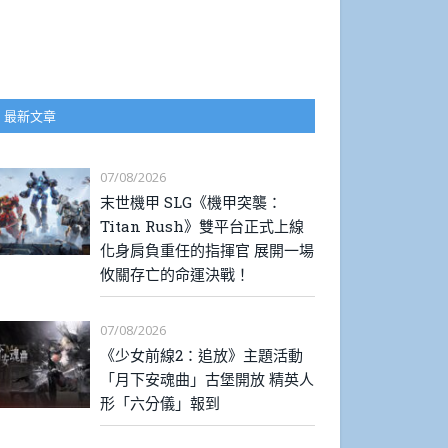
最新文章
07/08/2026
末世機甲 SLG《機甲突襲：
Titan Rush》雙平台正式上線
化身肩負重任的指揮官 展開一場
攸關存亡的命運決戰！
07/08/2026
《少女前線2：追放》主題活動
「月下安魂曲」古堡開放 精英人
形「六分儀」報到