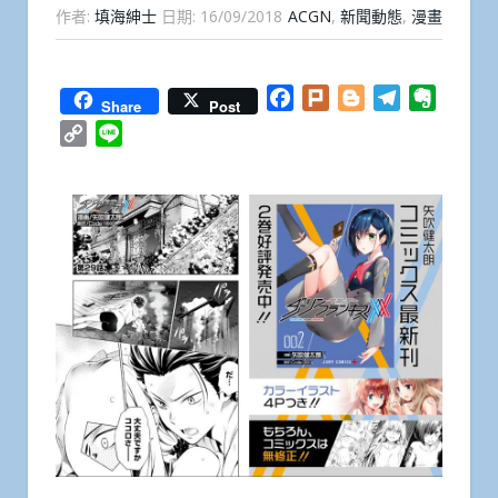
作者:
填海紳士
日期:
16/09/2018
ACGN
,
新聞動態
,
漫畫
Facebook
Plurk
Blogger
Telegram
Everno
Share
Post
Copy
Line
Link