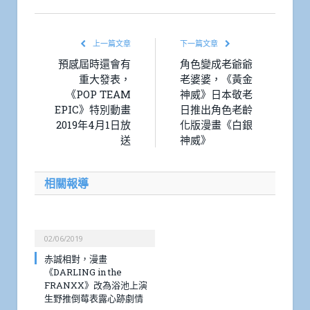
上一篇文章
下一篇文章
預感屆時還會有
角色變成老爺爺
重大發表，
老婆婆，《黃金
《POP TEAM
神威》日本敬老
EPIC》特別動畫
日推出角色老齡
2019年4月1日放
化版漫畫《白銀
送
神威》
相關報導
02/06/2019
赤誠相對，漫畫
《DARLING in the
FRANXX》改為浴池上演
生野推倒莓表露心跡劇情