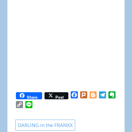
Facebook
Plurk
Blogger
Telegram
Everno
Share
Post
Copy
Line
Link
DARLING in the FRANXX