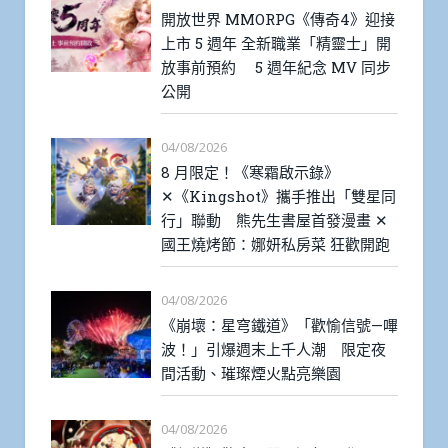
開放世界 MMORPG《傳奇4》迎接
上市 5 週年 全新職業「精靈士」開
放事前預約 5 週年紀念 MV 同步
公開
04/08/2026
8 月限定！《寒霜啟示錄》
✕《Kingshot》攜手推出「雙星同
行」聯動 熊先生書屋首發漫畫 ✕
國王燒烤節：娜妍私房菜 狂歡開跑
04/08/2026
《崩壞：星穹鐵道》「歡愉信號—嗶
波！」引爆週末上千人潮 限定夜
間活動、璀璨煙火點亮樂園
04/08/2026