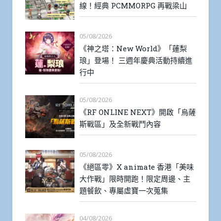
線！經典 PCMMORPG 再戰梁山
05/08/2026
《神之塔：New World》「蓮梨
琅」登場！ 三週年慶典活動持續進
行中
05/08/2026
《RF ONLINE NEXT》開啟「烏薩
斯戰區」及全新戰鬥內容
05/08/2026
《絕區零》X animate 香港「美味
大作戰」限時開跑！限定周邊、主
題餐飲、專屬虛寶一次蒐集
04/08/2026