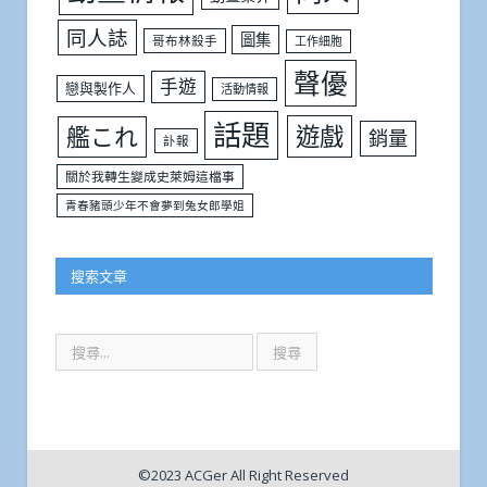
同人誌
圖集
哥布林殺手
工作細胞
聲優
手遊
戀與製作人
活動情報
話題
遊戲
艦これ
銷量
訃報
關於我轉生變成史萊姆這檔事
青春豬頭少年不會夢到兔女郎學姐
搜索文章
©2023 ACGer All Right Reserved