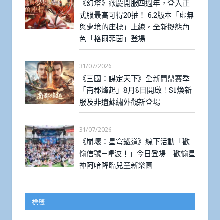
《幻塔》歡慶開服四週年，登入正
式服最高可得20抽！ 6.2版本「虛無
與夢境的座標」上線，全新擬態角
色「格爾菲茵」登場
31/07/2026
《三國：謀定天下》全新問鼎賽季
「南郡烽起」8月8日開啟！S1煥新
服及非遺蘇繡外觀新登場
31/07/2026
《崩壞：星穹鐵道》線下活動「歡
愉信號—嗶波！」今日登場 歡愉星
神阿哈降臨兒童新樂園
標籤