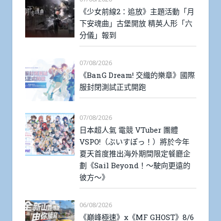
《少女前線2：追放》主題活動「月
下安魂曲」古堡開放 精英人形「六
分儀」報到
07/08/2026
《BanG Dream! 交織的樂章》國際
服封閉測試正式開跑
07/08/2026
日本超人氣 電競 VTuber 團體
VSPO!（ぶいすぽっ！）將於今年
夏天首度推出海外期間限定餐廳企
劃《Sail Beyond！～駛向更遠的
彼方～》
06/08/2026
《巔峰極速》x《MF GHOST》8/6