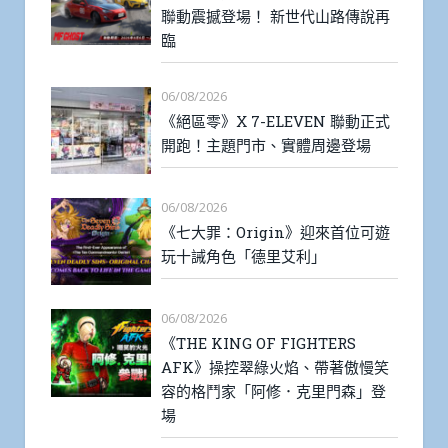
聯動震撼登場！ 新世代山路傳說再
臨
06/08/2026
《絕區零》X 7-ELEVEN 聯動正式
開跑！主題門市、實體周邊登場
06/08/2026
《七大罪：Origin》迎來首位可遊
玩十誡角色「德里艾利」
06/08/2026
《THE KING OF FIGHTERS
AFK》操控翠綠火焰、帶著傲慢笑
容的格鬥家「阿修．克里門森」登
場