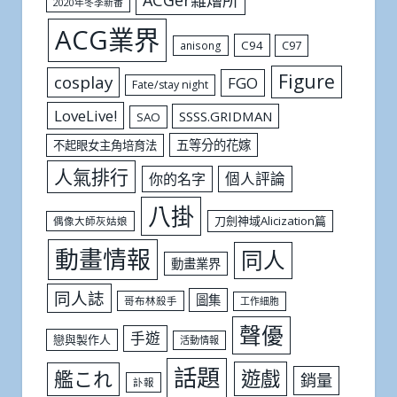
2020年冬季新番
ACG業界
C94
C97
anisong
Figure
cosplay
FGO
Fate/stay night
LoveLive!
SSSS.GRIDMAN
SAO
五等分的花嫁
不起眼女主角培育法
人氣排行
個人評論
你的名字
八掛
刀劍神域Alicization篇
偶像大師灰姑娘
動畫情報
同人
動畫業界
同人誌
圖集
哥布林殺手
工作細胞
聲優
手遊
戀與製作人
活動情報
話題
遊戲
艦これ
銷量
訃報