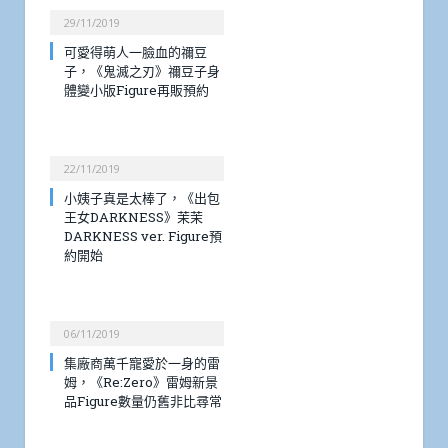
29/11/2019
可愛得萌人一臉血的禰豆
子，《鬼滅之刃》禰豆子身
體變小版Figure再販預約
22/11/2019
小姨子真是太棒了，《出包
王女DARKNESS》茉茉
DARKNESS ver. Figure預
約開始
06/11/2019
集廠商萬千寵愛於一身的雷
姆，《Re:Zero》雷姆新景
品Figure數量仍舊非比尋常