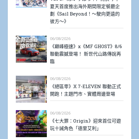
夏天首度推出海外期間限定餐廳企
劃《Sail Beyond！～駛向更遠的
彼方～》
06/08/2026
《巔峰極速》x《MF GHOST》8/6
聯動震撼登場！ 新世代山路傳說再
臨
06/08/2026
《絕區零》X 7-ELEVEN 聯動正式
開跑！主題門市、實體周邊登場
06/08/2026
《七大罪：Origin》迎來首位可遊
玩十誡角色「德里艾利」