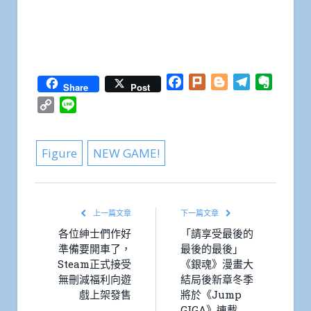
Facebook
Plurk
Blogger
Telegram
Everno
Share
Post
Copy
Line
Link
Figure
NEW GAME!
上一篇文章
下一篇文章
各位紳士們作好
「請享受最後的
準備要開車了，
最後的最後」
Steam正式接受
《銀魂》漫畫大
無刪減福利向遊
結局後新章冬季
戲上架發售
將於《Jump
GIGA》連載