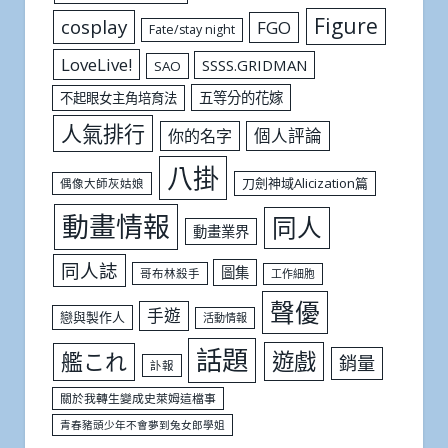
Figure
cosplay
FGO
Fate/stay night
LoveLive!
SSSS.GRIDMAN
SAO
五等分的花嫁
不起眼女主角培育法
人氣排行
個人評論
你的名字
八掛
刀劍神域Alicization篇
偶像大師灰姑娘
動畫情報
同人
動畫業界
同人誌
圖集
哥布林殺手
工作細胞
聲優
手遊
戀與製作人
活動情報
話題
遊戲
艦これ
銷量
訃報
關於我轉生變成史萊姆這檔事
青春豬頭少年不會夢到兔女郎學姐