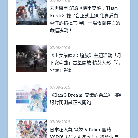
07/08/2026
末世機甲 SLG《機甲突襲：Titan
Rush》雙平台正式上線 化身肩負
重任的指揮官 展開一場攸關存亡的
命運決戰！
07/08/2026
《少女前線2：追放》主題活動「月
下安魂曲」古堡開放 精英人形「六
分儀」報到
07/08/2026
《BanG Dream! 交織的樂章》國際
服封閉測試正式開跑
07/08/2026
日本超人氣 電競 VTuber 團體
VSPO!（ぶいすぽっ！）將於今年