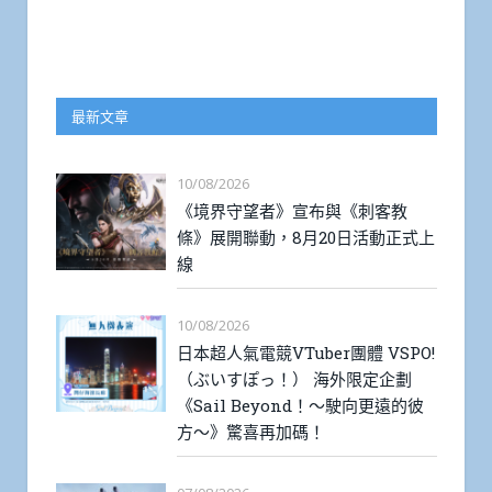
最新文章
10/08/2026
《境界守望者》宣布與《刺客教
條》展開聯動，8月20日活動正式上
線
10/08/2026
日本超人氣電競VTuber團體 VSPO!
（ぶいすぽっ！） 海外限定企劃
《Sail Beyond！～駛向更遠的彼
方～》驚喜再加碼！