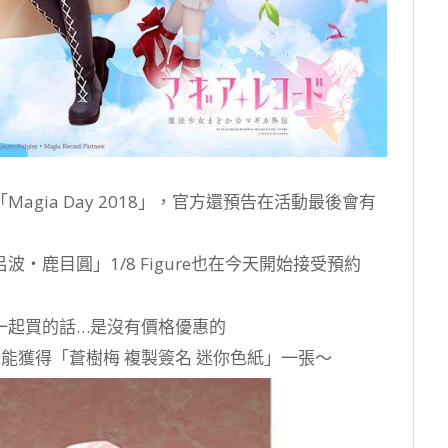
gia Day 2018」，官方還預告在活動最後會有
波・鹿目圓」1/8 Figure也在今天開始接受預約
果一起買的話…是沒有價格優惠的
的話能獲得「蒼樹梅 複製簽名 迷你色紙」一張～