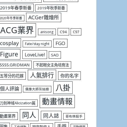
2019年春季新番
2019年秋季新番
ACGer雜燴所
2020年冬季新番
ACG業界
C94
C97
anisong
cosplay
FGO
Fate/stay night
Figure
LoveLive!
SAO
SSSS.GRIDMAN
不起眼女主角培育法
人氣排行
你的名字
五等分的花嫁
八掛
個人評論
偶像大師灰姑娘
動畫情報
刀劍神域Alicization篇
同人
同人誌
動畫業界
哥布林殺手
手遊
圖集
戀與製作人
工作細胞
活動情報