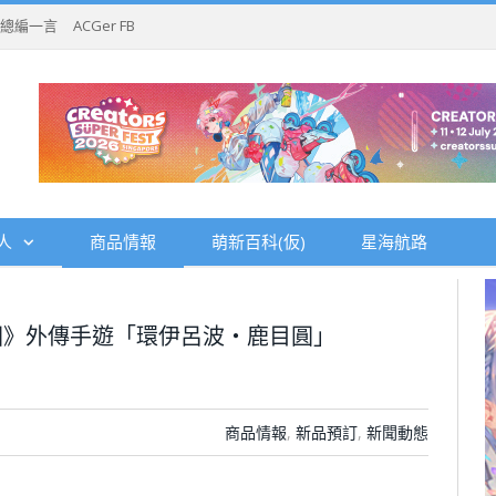
總編一言
ACGer FB
人
商品情報
萌新百科(仮)
星海航路
圓》外傳手遊「環伊呂波・鹿目圓」
商品情報
,
新品預訂
,
新聞動態