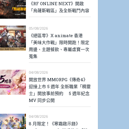
《RF ONLINE NEXT》開啟
「烏薩斯戰區」及全新戰鬥內容
05/08/2026
《絕區零》X animate 香港
「美味大作戰」限時開跑！限定
周邊、主題餐飲、專屬虛寶一次
蒐集
04/08/2026
開放世界 MMORPG《傳奇4》
迎接上市 5 週年 全新職業「精靈
士」開放事前預約 5 週年紀念
MV 同步公開
04/08/2026
8 月限定！《寒霜啟示錄》