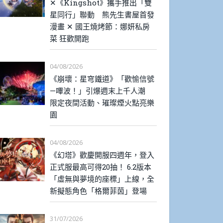
✕《Kingshot》攜手推出「雙
星同行」聯動 熊先生書屋首發
漫畫 ✕ 國王燒烤節：娜妍私房
菜 狂歡開跑
04/08/2026
《崩壞：星穹鐵道》「歡愉信號
—嗶波！」引爆週末上千人潮
限定夜間活動、璀璨煙火點亮樂
園
04/08/2026
《幻塔》歡慶開服四週年，登入
正式服最高可得20抽！ 6.2版本
「虛無與夢境的座標」上線，全
新擬態角色「格爾菲茵」登場
31/07/2026