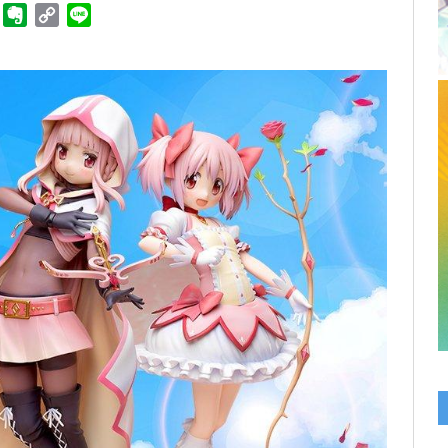
ger
Telegram
Evernote
Copy
Line
Link