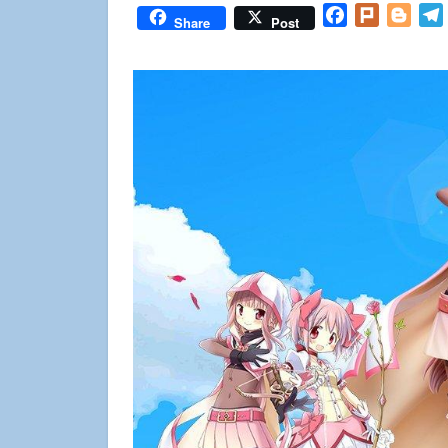
Facebook
Plurk
Blog
Share
Post