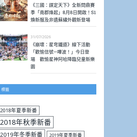
《三國：謀定天下》全新問鼎賽
季「南郡烽起」8月8日開啟！S1
煥新服及非遺蘇繡外觀新登場
31/07/2026
《崩壞：星穹鐵道》線下活動
「歡愉信號—嗶波！」今日登
場 歡愉星神阿哈降臨兒童新樂
園
標籤
2018年夏季新番
2018年秋季新番
2019年冬季新番
2019年夏季新番