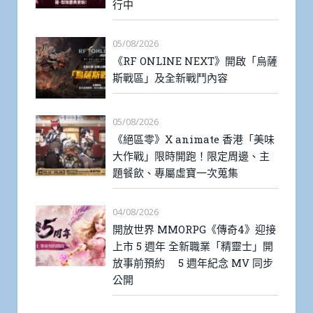
行中
05/08/2026
《RF ONLINE NEXT》開啟「烏薩
斯戰區」及全新戰鬥內容
05/08/2026
《絕區零》X animate 香港「美味
大作戰」限時開跑！限定周邊、主
題餐飲、專屬虛寶一次蒐集
04/08/2026
開放世界 MMORPG《傳奇4》迎接
上市 5 週年 全新職業「精靈士」開
放事前預約 5 週年紀念 MV 同步
公開