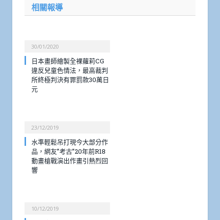
相關報導
30/01/2020
日本畫師繪製全裸蘿莉CG
違反兒童色情法，最高裁判
所終極判決有罪罰款30萬日
元
23/12/2019
水準輕鬆吊打現今大部分作
品，網友”考古”20年前R18
動畫槍戰演出作畫引熱烈回
響
10/12/2019