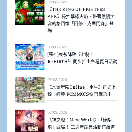
06/08/2026
《THE KING OF FIGHTERS
AFK》操控翠綠火焰、帶著傲慢笑
容的格鬥家「阿修．克里門森」登
場
06/08/2026
[死神]東永降臨《七騎士
Re:BIRTH》 同步推出各種夏日活動
05/08/2026
《水滸歷險Online：重生》正式上
線！經典 PCMMORPG 再戰梁山
05/08/2026
《神之塔：New World》「蓮梨
琅」登場！ 三週年慶典活動持續進