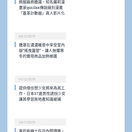
佩服廠商膽識，知名蘿莉漫
畫家quzilax傳說級別漫畫
「蓋革計數器」真人影片化
06/12/2019
籠罩在濃濃暖意中享受室內
版”搖曳露營”，讓人無懼寒
冬的實用商品加熱帳篷
01/12/2019
提供借住想少女將來為其工
作，日本37歲男性誘拐少女
讓其學習房地產知識被捕
24/11/2019
真的有紳士在店內閱讀嗎，