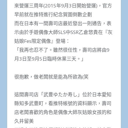
來營運三周年(2015年9月3日開始營運)，官方
早前就在推特進行紀念賀圖倒數企劃
而在日本有一間壽司店最近發出一則通告，表
示由於手遊偶像大師SLS中SSR乙倉悠貴在『灰
姑娘Fes限定偶像』登場：
「我再也忍不了。雖然很任性，壽司店將由9
月3日至9月5日臨時休業三天。」
很抱歉，做老闆就是能為所欲為(笑
這間壽司店「武豊ゆたか寿し」位於日本愛知
縣知多武豊町，看推特帳號的資料顯示，壽司
店老闆喜歡的角色是偶像大師灰姑娘女孩的和
久井留美