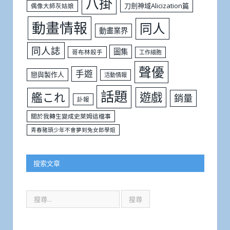
八掛
刀劍神域Alicization篇
偶像大師灰姑娘
動畫情報
同人
動畫業界
同人誌
圖集
哥布林殺手
工作細胞
聲優
手遊
戀與製作人
活動情報
話題
遊戲
艦これ
銷量
訃報
關於我轉生變成史萊姆這檔事
青春豬頭少年不會夢到兔女郎學姐
搜索文章