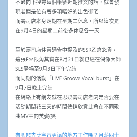
不過向下搜尋這個帳號近期推文的話，就會發
現老闆是位有著多項嗜好的出色御宅
而壽司店本身定期在星期二休息，所以這次是
在9月4日的星期二前後多休息各一天
至於壽司店休業通告中提及的SSR乙倉悠貴，
這張Fes限角其實在8月31日就已經在偶像大師
SLS登場至9月3日下午完結
而同期的活動「LIVE Groove Vocal burst」在
9月7日晚上完結
在網絡上有網友就在思疑壽司店老闆是否要在
活動期間花三天的時間儘情欣賞此角在不同歌
曲MV中的美姿(笑
有興趣去比宇宙更遠的地方工作嗎？月薪四十