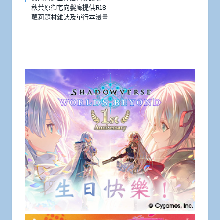
秋葉原御宅向髮廊提供R18
蘿莉題材雜誌及單行本漫畫