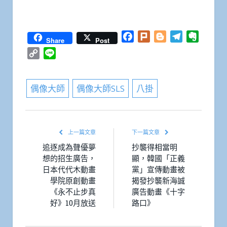
Facebook
Plurk
Blogger
Telegram
Everno
Share
Post
Copy
Line
Link
偶像大師
偶像大師SLS
八掛
上一篇文章
下一篇文章
追逐成為聲優夢
抄襲得相當明
想的招生廣告，
顯，韓國「正義
日本代代木動畫
黨」宣傳動畫被
學院原創動畫
揭發抄襲新海誠
《永不止步真
廣告動畫《十字
好》10月放送
路口》