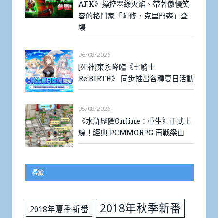
AFK》操控翠綠火焰、帶著傲慢笑
容的格鬥家「阿修．克里門森」登
場
06/08/2026
[死神]東永降臨《七騎士
Re:BIRTH》 同步推出各種夏日活動
05/08/2026
《水滸歷險Online：重生》正式上
線！經典 PCMMORPG 再戰梁山
標籤
2018年秋季新番
2018年夏季新番