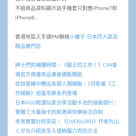
不過商品資料顯示這手機套只對應iPhone7和
iPhone8…
香港地區入手請PM聯絡
小權子-日本同人誌及
精品專門店
紳士們的補購時間，《龍王的工作！》C94會
場官方周邊商品事後通販開始
從扭蛋機中轉出各類人類細胞，7月新番《工
作細胞》扭蛋吊飾系列登場
日本FGO輕課玩家分享活動卡池的抽後感：
覺醒了大量抽卡的刺激與快樂無法自制
老老實實討好安茲，《OVERLORD》作者丸山
くがね介紹安全入侵納薩力克的方法