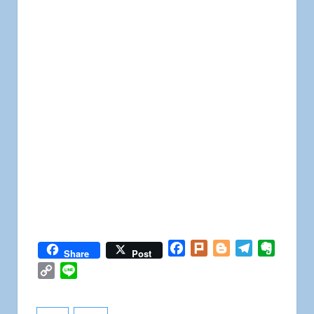
Facebook
Plurk
Blogger
Telegram
Everno
Share
Post
Copy
Line
Link