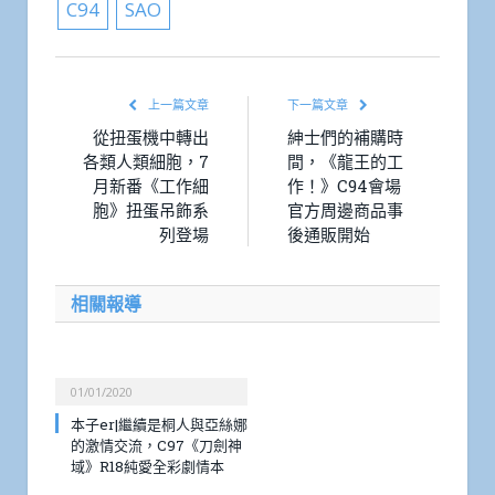
C94
SAO
上一篇文章
下一篇文章
從扭蛋機中轉出
紳士們的補購時
各類人類細胞，7
間，《龍王的工
月新番《工作細
作！》C94會場
胞》扭蛋吊飾系
官方周邊商品事
列登場
後通販開始
相關報導
01/01/2020
本子er|繼續是桐人與亞絲娜
的激情交流，C97《刀劍神
域》R18純愛全彩劇情本