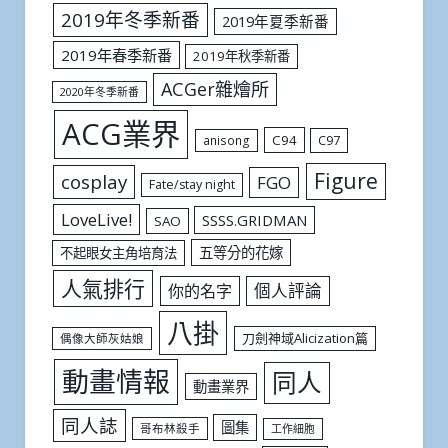
2019年冬季新番
2019年夏季新番
2019年春季新番
2019年秋季新番
ACGer雜燴所
2020年冬季新番
ACG業界
C94
C97
anisong
Figure
cosplay
FGO
Fate/stay night
LoveLive!
SSSS.GRIDMAN
SAO
五等分的花嫁
不起眼女主角培育法
人氣排行
個人評論
你的名字
八掛
刀劍神域Alicization篇
偶像大師灰姑娘
動畫情報
同人
動畫業界
同人誌
圖集
哥布林殺手
工作細胞