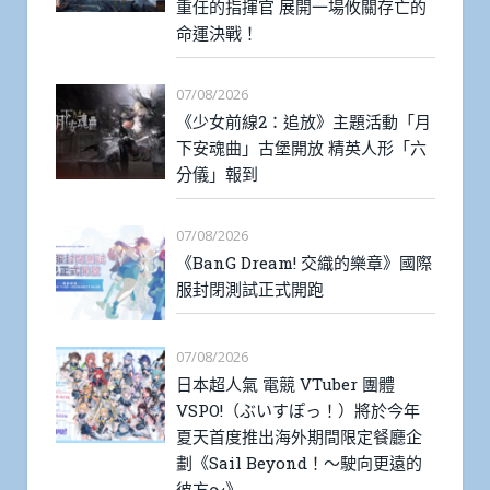
重任的指揮官 展開一場攸關存亡的
命運決戰！
07/08/2026
《少女前線2：追放》主題活動「月
下安魂曲」古堡開放 精英人形「六
分儀」報到
07/08/2026
《BanG Dream! 交織的樂章》國際
服封閉測試正式開跑
07/08/2026
日本超人氣 電競 VTuber 團體
VSPO!（ぶいすぽっ！）將於今年
夏天首度推出海外期間限定餐廳企
劃《Sail Beyond！～駛向更遠的
彼方～》