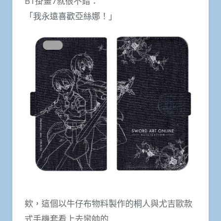
B1掛畫7就很不錯：
「我永遠喜歡亞絲娜！」
欸，這個以牛仔布物料製作的桐人與尤吉歐款
式手機套看上去蠻帥的