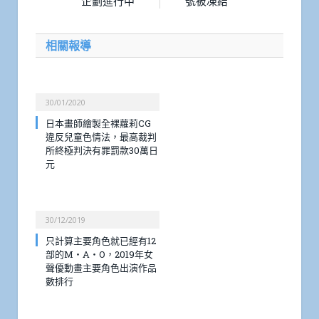
企劃進行中
號被凍結
相關報導
30/01/2020
日本畫師繪製全裸蘿莉CG
違反兒童色情法，最高裁判
所終極判決有罪罰款30萬日
元
30/12/2019
只計算主要角色就已經有12
部的M・A・O，2019年女
聲優動畫主要角色出演作品
數排行