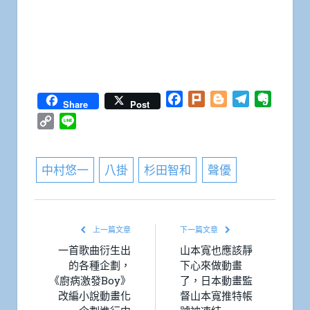
Facebook
Plurk
Blogger
Telegram
Everno
Share
Post
Copy
Line
Link
中村悠一
八掛
杉田智和
聲優
上一篇文章
下一篇文章
一首歌曲衍生出
山本寬也應該靜
的各種企劃，
下心來做動畫
《廚病激發Boy》
了，日本動畫監
改編小說動畫化
督山本寬推特帳