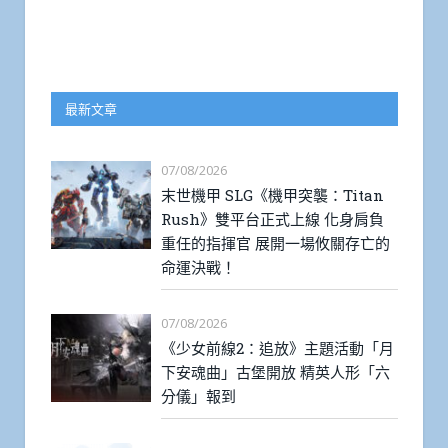
最新文章
07/08/2026
末世機甲 SLG《機甲突襲：Titan
Rush》雙平台正式上線 化身肩負
重任的指揮官 展開一場攸關存亡的
命運決戰！
07/08/2026
《少女前線2：追放》主題活動「月
下安魂曲」古堡開放 精英人形「六
分儀」報到