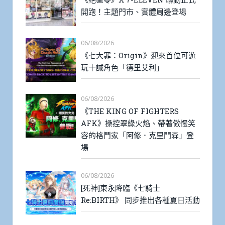
開跑！主題門市、實體周邊登場
06/08/2026
《七大罪：Origin》迎來首位可遊
玩十誡角色「德里艾利」
06/08/2026
《THE KING OF FIGHTERS
AFK》操控翠綠火焰、帶著傲慢笑
容的格鬥家「阿修．克里門森」登
場
06/08/2026
[死神]東永降臨《七騎士
Re:BIRTH》 同步推出各種夏日活動