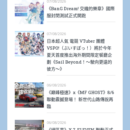
07/08/2026
《BanG Dream! 交織的樂章》國際
服封閉測試正式開跑
07/08/2026
日本超人氣 電競 VTuber 團體
VSPO!（ぶいすぽっ！）將於今年
夏天首度推出海外期間限定餐廳企
劃《Sail Beyond！～駛向更遠的
彼方～》
06/08/2026
《巔峰極速》x《MF GHOST》8/6
聯動震撼登場！ 新世代山路傳說再
臨
06/08/2026
《絕區零》X 7-ELEVEN 聯動正式