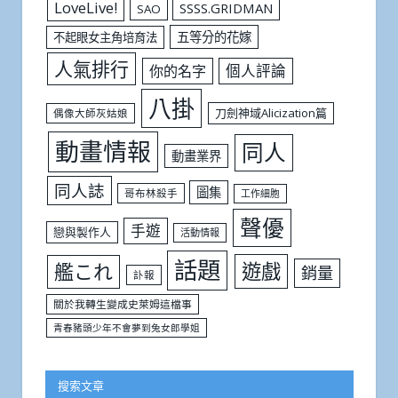
LoveLive!
SSSS.GRIDMAN
SAO
五等分的花嫁
不起眼女主角培育法
人氣排行
個人評論
你的名字
八掛
刀劍神域Alicization篇
偶像大師灰姑娘
動畫情報
同人
動畫業界
同人誌
圖集
哥布林殺手
工作細胞
聲優
手遊
戀與製作人
活動情報
話題
遊戲
艦これ
銷量
訃報
關於我轉生變成史萊姆這檔事
青春豬頭少年不會夢到兔女郎學姐
搜索文章