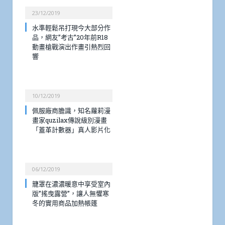
23/12/2019
水準輕鬆吊打現今大部分作
品，網友”考古”20年前R18
動畫槍戰演出作畫引熱烈回
響
10/12/2019
佩服廠商膽識，知名蘿莉漫
畫家quzilax傳說級別漫畫
「蓋革計數器」真人影片化
06/12/2019
籠罩在濃濃暖意中享受室內
版”搖曳露營”，讓人無懼寒
冬的實用商品加熱帳篷