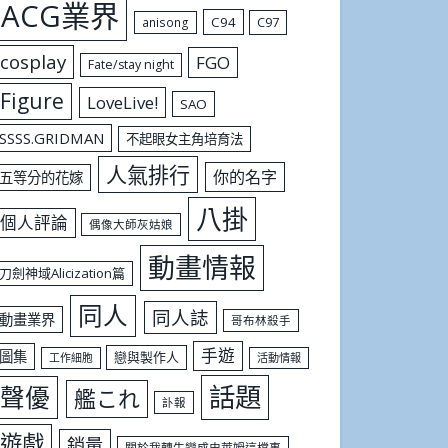
ACG業界
C94
C97
anisong
cosplay
FGO
Fate/stay night
Figure
LoveLive!
SAO
SSSS.GRIDMAN
不起眼女主角培育法
人氣排行
你的名字
五等分的花嫁
八掛
個人評論
偶像大師灰姑娘
動畫情報
刀劍神域Alicization篇
同人
同人誌
動畫業界
哥布林殺手
手遊
圖集
戀與製作人
工作細胞
活動情報
話題
聲優
艦これ
訃報
遊戲
銷量
關於我轉生變成史萊姆這檔事