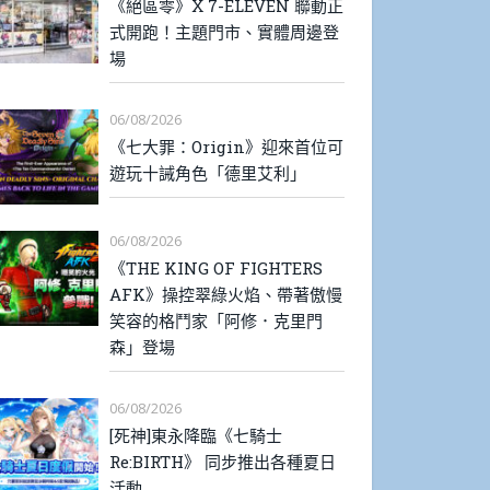
《絕區零》X 7-ELEVEN 聯動正
式開跑！主題門市、實體周邊登
場
06/08/2026
《七大罪：Origin》迎來首位可
遊玩十誡角色「德里艾利」
06/08/2026
《THE KING OF FIGHTERS
AFK》操控翠綠火焰、帶著傲慢
笑容的格鬥家「阿修．克里門
森」登場
06/08/2026
[死神]東永降臨《七騎士
Re:BIRTH》 同步推出各種夏日
活動