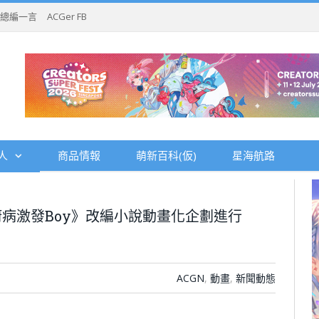
總編一言
ACGer FB
人
商品情報
萌新百科(仮)
星海航路
病激發Boy》改編小說動畫化企劃進行
ACGN
,
動畫
,
新聞動態