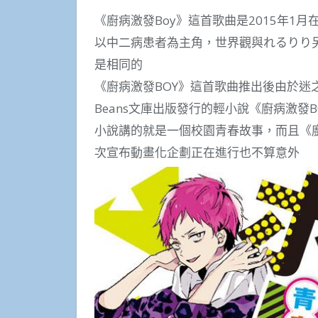
《廚病激發Boy》這首歌曲是2015年1月
以中二病患者為主角，世界觀與れるりり另
是相同的
《廚病激發BOY》這首歌曲推出後由於迷
Beans文庫出版發行的輕小說《廚病激發B
小說講的就是一個校園青春故事，而且《廚
次宣布動畫化企劃正在進行也不算意外