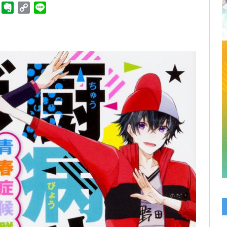
ger
Telegram
Evernote
Copy
Line
Link