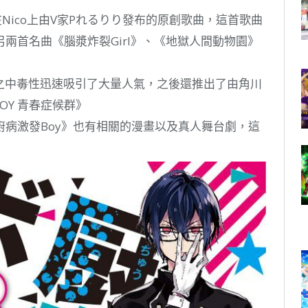
在Nico上由V家Pれるりり發布的原創歌曲，這首歌曲
兩首名曲《腦漿炸裂Girl》、《地獄人間動物園》
之中毒性迅速吸引了大量人氣，之後還推出了由角川
OY 青春症候群》
病激發Boy》也有相關的漫畫以及真人舞台劇，這