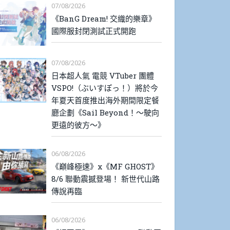
07/08/2026
《BanG Dream! 交織的樂章》
國際服封閉測試正式開跑
07/08/2026
日本超人氣 電競 VTuber 團體
VSPO!（ぶいすぽっ！）將於今
年夏天首度推出海外期間限定餐
廳企劃《Sail Beyond！～駛向
更遠的彼方～》
06/08/2026
《巔峰極速》x《MF GHOST》
8/6 聯動震撼登場！ 新世代山路
傳說再臨
06/08/2026