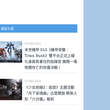
最新文章
07/08/2026
末世機甲 SLG《機甲突襲：
Titan Rush》雙平台正式上線
化身肩負重任的指揮官 展開一場
攸關存亡的命運決戰！
07/08/2026
《少女前線2：追放》主題活動
「月下安魂曲」古堡開放 精英人
形「六分儀」報到