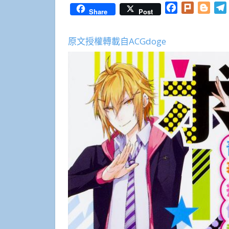
Facebook
Plurk
Blog
Share
Post
原文授權轉載自ACGdoge