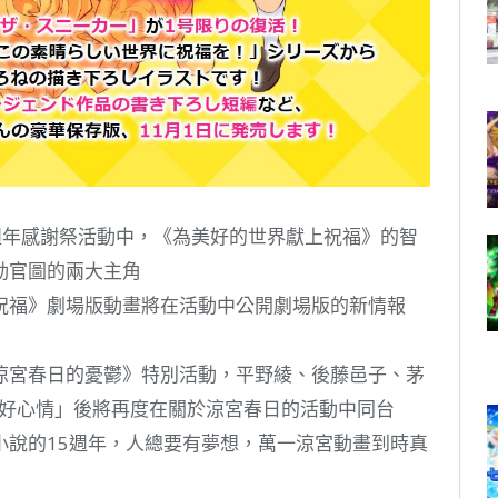
庫30週年感謝祭活動中，《為美好的世界獻上祝福》的智
動官圖的兩大主角
祝福》劇場版動畫將在活動中公開劇場版的新情報
涼宮春日的憂鬱》特別活動，平野綾、後藤邑子、茅
晴天好心情」後將再度在關於涼宮春日的活動中同台
小說的15週年，人總要有夢想，萬一涼宮動畫到時真