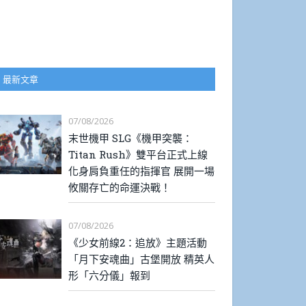
最新文章
07/08/2026
末世機甲 SLG《機甲突襲：
Titan Rush》雙平台正式上線
化身肩負重任的指揮官 展開一場
攸關存亡的命運決戰！
07/08/2026
《少女前線2：追放》主題活動
「月下安魂曲」古堡開放 精英人
形「六分儀」報到