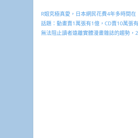
R姐究極真愛，日本網民花費4年多時間在《Mi
話題：動畫賣1萬張有1億，CD賣10萬張
無法阻止讀者遠離實體漫畫雜誌的趨勢，2