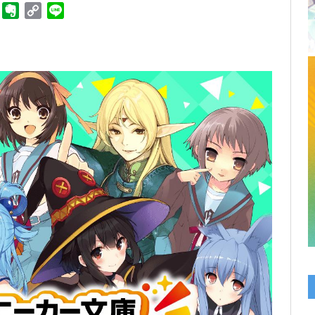
ger
Telegram
Evernote
Copy
Line
Link