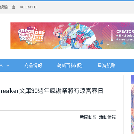
總編一言
ACGer FB
人
商品情報
萌新百科(仮)
星海航路
eaker文庫30週年感謝祭將有涼宮春日
新聞動態
,
活動情報