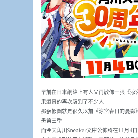
早前在日本網絡上有人又再散佈一張《涼
果還真的再次騙到了不少人
那張假圖就是很久以前《涼宮春日的憂鬱
畫第三季
而今天角川Sneaker文庫公佈將在11