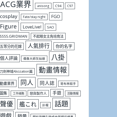
ACG業界
C94
C97
anisong
cosplay
FGO
Fate/stay night
Figure
LoveLive!
SAO
SSSS.GRIDMAN
不起眼女主角培育法
人氣排行
你的名字
五等分的花嫁
八掛
個人評論
偶像大師灰姑娘
動畫情報
刀劍神域Alicization篇
同人
同人誌
動畫業界
哥布林殺手
手遊
圖集
戀與製作人
工作細胞
活動情報
話題
聲優
艦これ
訃報
遊戲
銷量
關於我轉生變成史萊姆這檔事