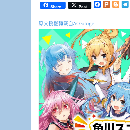
Facebook
Plurk
Blog
Share
Post
原文授權轉載自ACGdoge