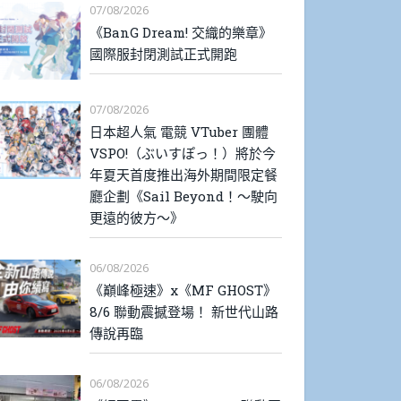
07/08/2026
《BanG Dream! 交織的樂章》
國際服封閉測試正式開跑
07/08/2026
日本超人氣 電競 VTuber 團體
VSPO!（ぶいすぽっ！）將於今
年夏天首度推出海外期間限定餐
廳企劃《Sail Beyond！～駛向
更遠的彼方～》
06/08/2026
《巔峰極速》x《MF GHOST》
8/6 聯動震撼登場！ 新世代山路
傳說再臨
06/08/2026