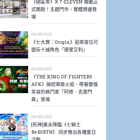
《絕區零》X 7-ELEVEN 聯動正
式開跑！主題門市、實體周邊登
場
06/08/2026
《七大罪：Origin》迎來首位可
遊玩十誡角色「德里艾利」
06/08/2026
《THE KING OF FIGHTERS
AFK》操控翠綠火焰、帶著傲慢
笑容的格鬥家「阿修．克里門
森」登場
06/08/2026
[死神]東永降臨《七騎士
Re:BIRTH》 同步推出各種夏日
活動