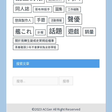
同人誌
圖集
哥布林殺手
工作細胞
聲優
手遊
戀與製作人
活動情報
話題
遊戲
艦これ
銷量
訃報
關於我轉生變成史萊姆這檔事
青春豬頭少年不會夢到兔女郎學姐
搜索文章
©2023 ACGer All Right Reserved