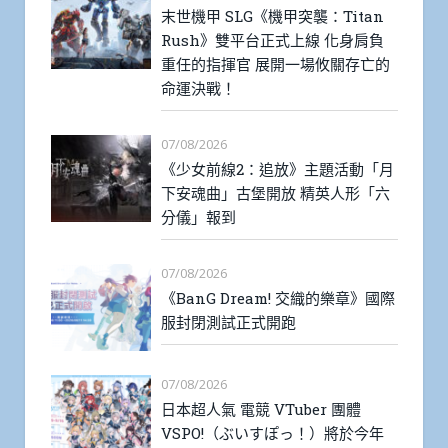
末世機甲 SLG《機甲突襲：Titan
Rush》雙平台正式上線 化身肩負
重任的指揮官 展開一場攸關存亡的
命運決戰！
07/08/2026
《少女前線2：追放》主題活動「月
下安魂曲」古堡開放 精英人形「六
分儀」報到
07/08/2026
《BanG Dream! 交織的樂章》國際
服封閉測試正式開跑
07/08/2026
日本超人氣 電競 VTuber 團體
VSPO!（ぶいすぽっ！）將於今年