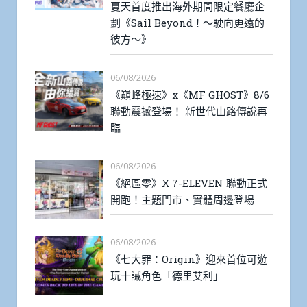
夏天首度推出海外期間限定餐廳企
劃《Sail Beyond！～駛向更遠的
彼方～》
06/08/2026
《巔峰極速》x《MF GHOST》8/6
聯動震撼登場！ 新世代山路傳說再
臨
06/08/2026
《絕區零》X 7-ELEVEN 聯動正式
開跑！主題門市、實體周邊登場
06/08/2026
《七大罪：Origin》迎來首位可遊
玩十誡角色「德里艾利」