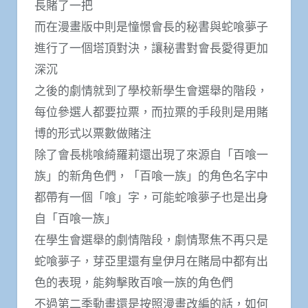
長賭了一把
而在漫畫版中則是憧憬會長的秘書與蛇喰夢子
進行了一個塔頂對決，讓秘書對會長愛得更加
深沉
之後的劇情就到了學校新學生會選舉的階段，
每位參選人都要拉票，而拉票的手段則是用賭
博的形式以票數做賭注
除了會長桃喰綺羅莉還出現了來源自「百喰一
族」的新角色們，「百喰一族」的角色名字中
都帶有一個「喰」字，可能蛇喰夢子也是出身
自「百喰一族」
在學生會選舉的劇情階段，劇情聚焦不再只是
蛇喰夢子，芽亞里還有皇伊月在賭局中都有出
色的表現，能夠擊敗百喰一族的角色們
不過第二季動畫還是按照漫畫改編的話，如何