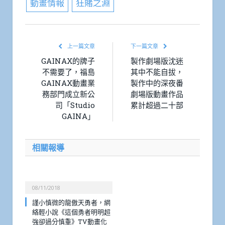
動畫情報
狂賭之淵
上一篇文章
下一篇文章
GAINAX的牌子
製作劇場版沈迷
不需要了，福島
其中不能自拔，
GAINAX動畫業
製作中的深夜番
務部門成立新公
劇場版動畫作品
司「Studio
累計超過二十部
GAINA」
相關報導
08/11/2018
謹小慎微的龍傲天勇者，網
絡輕小說《這個勇者明明超
強卻過分慎重》TV動畫化