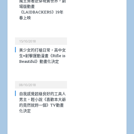
魔王勇者逆穿現實世界，劇
場版動畫
《LAIDBACKERS》19年
春上映
15/10/2018
美少女的打槍日常，高中女
生×射擊運動漫畫《Rifle is
Beautiful》動畫化決定
08/10/2018
自我感覺超級良好的工具人
男主，輕小說《喜歡本大爺
的竟然就妳一個》TV動畫
化決定