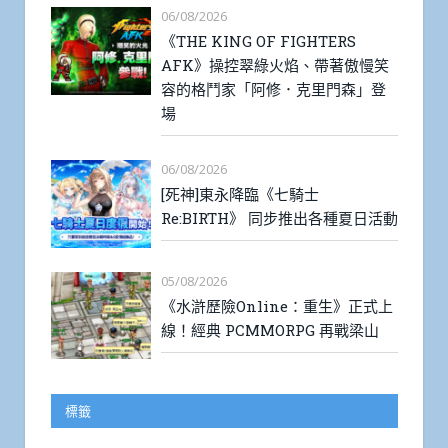
06/08/2026
《THE KING OF FIGHTERS
AFK》操控翠綠火焰、帶著傲慢笑
容的格鬥家「阿修．克里門森」登
場
06/08/2026
[死神]東永降臨《七騎士
Re:BIRTH》 同步推出各種夏日活動
05/08/2026
《水滸歷險Online：重生》正式上
線！經典 PCMMORPG 再戰梁山
標籤