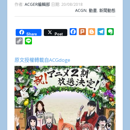
作者:
ACGER編輯部
日期:
20/08/2018
ACGN
,
動畫
,
新聞動態
Facebook
Plurk
Blogger
Telegram
Everno
Share
Post
Copy
Line
Link
原文授權轉載自ACGdoge