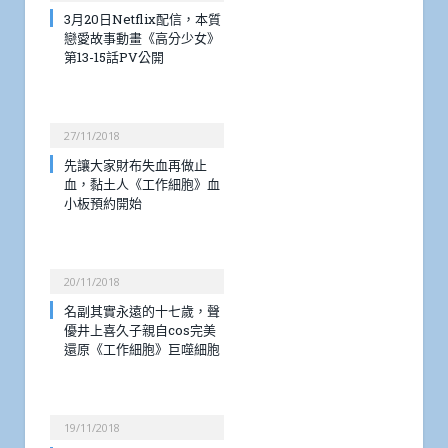
3月20日Netflix配信，本質
戀愛故事動畫《高分少女》
第13-15話PV公開
27/11/2018
先讓大家財布失血再做止
血，黏土人《工作細胞》血
小板預約開始
20/11/2018
名副其實永遠的十七歲，聲
優井上喜久子親自cos完美
還原《工作細胞》巨噬細胞
19/11/2018