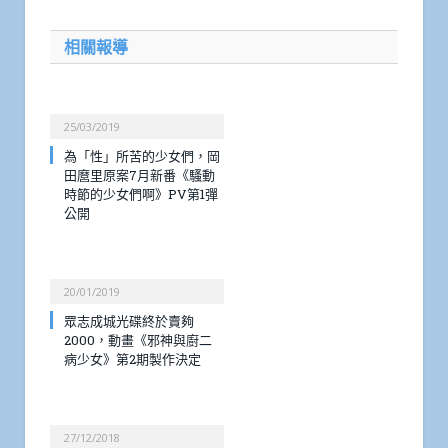
相關報導
25/03/2019
為「性」所苦的少女們，岡
田麿里原案7月新番《騷動
時節的少女們啊》PV第1彈
公開
20/01/2019
眾志成城光碟終於賣夠
2000，動畫《邪神與廚二
病少女》第2期製作決定
27/12/2018