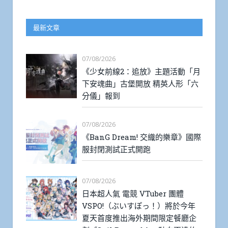
最新文章
07/08/2026
《少女前線2：追放》主題活動「月
下安魂曲」古堡開放 精英人形「六
分儀」報到
07/08/2026
《BanG Dream! 交織的樂章》國際
服封閉測試正式開跑
07/08/2026
日本超人氣 電競 VTuber 團體
VSPO!（ぶいすぽっ！）將於今年
夏天首度推出海外期間限定餐廳企