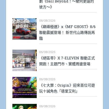
劃《Sail Beyond！～駛向更遠的
彼方～》
06/08/2026
《巔峰極速》x《MF GHOST》8/6
聯動震撼登場！ 新世代山路傳說再
臨
06/08/2026
《絕區零》X 7-ELEVEN 聯動正式
開跑！主題門市、實體周邊登場
06/08/2026
《七大罪：Origin》迎來首位可遊
玩十誡角色「德里艾利」
06/08/2026