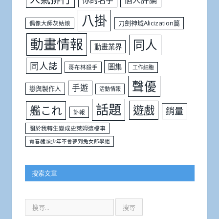
你的名字
八掛
刀劍神域Alicization篇
偶像大師灰姑娘
動畫情報
同人
動畫業界
同人誌
圖集
哥布林殺手
工作細胞
聲優
手遊
戀與製作人
活動情報
話題
遊戲
艦これ
銷量
訃報
關於我轉生變成史萊姆這檔事
青春豬頭少年不會夢到兔女郎學姐
搜索文章