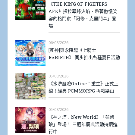
《THE KING OF FIGHTERS
AFK》操控翠綠火焰、帶著傲慢笑
容的格鬥家「阿修．克里門森」登
場
06/08/2026
[死神]東永降臨《七騎士
Re:BIRTH》 同步推出各種夏日活動
05/08/2026
《水滸歷險Online：重生》正式上
線！經典 PCMMORPG 再戰梁山
05/08/2026
《神之塔：New World》「蓮梨
琅」登場！ 三週年慶典活動持續進
行中