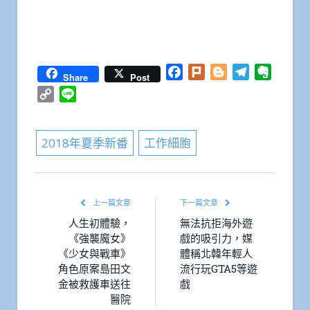
Facebook
Plurk
Blogger
Telegram
Everno
Share
Post
Copy
Line
Link
2018年夏季新番
工作細胞
上一篇文章
下一篇文章
人生初體驗，
無法抗拒海外遊
《強襲魔女》
戲的吸引力，媒
《少女與戰車》
體稱北韓年輕人
角色原案島田文
流行玩GTA5等遊
金被救護車送往
戲
醫院