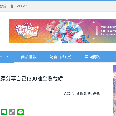
總編一言
ACGer FB
人
商品情報
萌新百科(仮)
星海航路
家分享自己1300抽全敗戰績
ACGN
,
新聞動態
,
遊戲
ger
Telegram
Evernote
Copy
Line