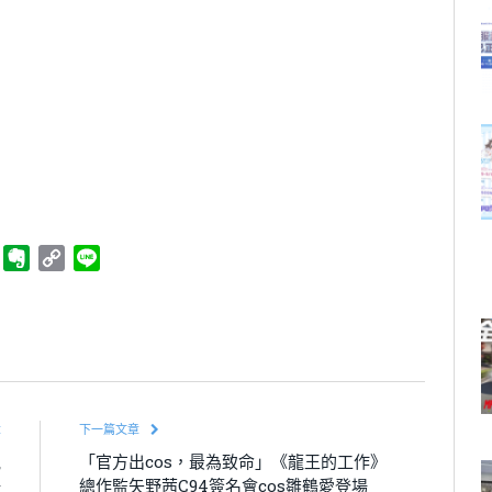
ger
Telegram
Evernote
Copy
Line
Link
章
下一篇文章
觀
「官方出cos，最為致命」《龍王的工作》
爭
總作監矢野茜C94簽名會cos雛鶴愛登場