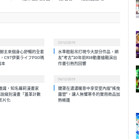
23/12/2019
|給御主來個身心舒暢的全套
水準輕鬆吊打現今大部分作品，網
ge，C97伊東ライフFGO瑪
友”考古”20年前R18動畫槍戰演出
情本
作畫引熱烈回響
06/12/2019
膽識，知名蘿莉漫畫家
籠罩在濃濃暖意中享受室內版”搖曳
ax傳說級別漫畫「蓋革計數
露營”，讓人無懼寒冬的實用商品加
影片化
熱帳篷