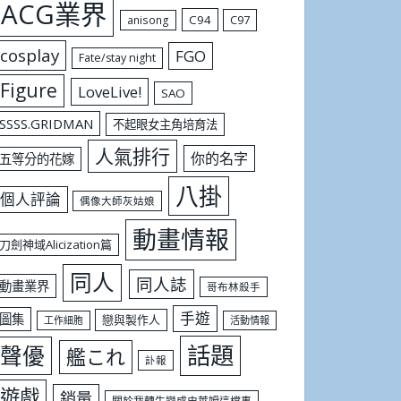
ACG業界
C94
C97
anisong
cosplay
FGO
Fate/stay night
Figure
LoveLive!
SAO
SSSS.GRIDMAN
不起眼女主角培育法
人氣排行
你的名字
五等分的花嫁
八掛
個人評論
偶像大師灰姑娘
動畫情報
刀劍神域Alicization篇
同人
同人誌
動畫業界
哥布林殺手
手遊
圖集
戀與製作人
工作細胞
活動情報
話題
聲優
艦これ
訃報
遊戲
銷量
關於我轉生變成史萊姆這檔事