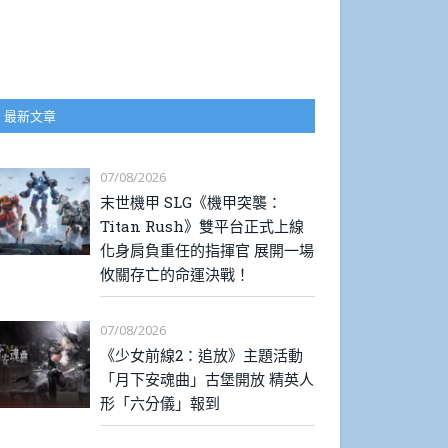
最新文章
07/08/2026
末世機甲 SLG《機甲突襲：
Titan Rush》雙平台正式上線
化身肩負重任的指揮官 展開一場
攸關存亡的命運決戰！
07/08/2026
《少女前線2：追放》主題活動
「月下安魂曲」古堡開放 精英人
形「六分儀」報到