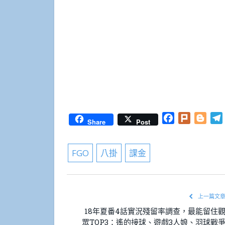
Facebook
Plurk
Blog
Share
Post
FGO
八掛
課金
上一篇文
18年夏番4話實況殘留率調查，最能留住
眾TOP3：遙的接球、遊戲3人娘、羽球戰