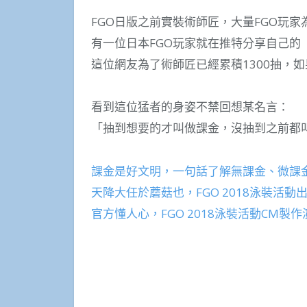
FGO日版之前實裝術師匠，大量FGO玩
有一位日本FGO玩家就在推特分享自己的「耀
這位網友為了術師匠已經累積1300抽，
看到這位猛者的身姿不禁回想某名言：
「抽到想要的才叫做課金，沒抽到之前都
課金是好文明，一句話了解無課金、微課
天降大任於蘑菇也，FGO 2018泳裝活
官方懂人心，FGO 2018泳裝活動CM