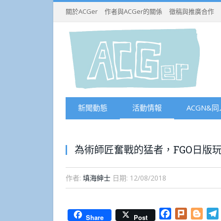
關於ACGer
作者與ACGer的關係
徵稿與推廣合作
新聞動態
活動情報
ACGN&同
為術師匠奮戰的猛者，FGO日版玩
作者:
填海紳士
日期:
12/08/2018
Facebook
Plurk
Blog
Share
Post