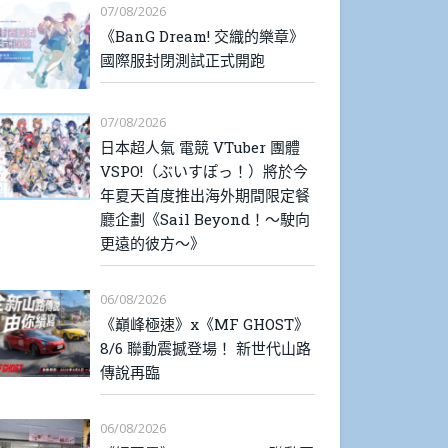
07/08/2026
《BanG Dream! 交織的樂章》
國際服封閉測試正式開跑
07/08/2026
日本超人氣 電競 VTuber 團體
VSPO!（ぶいすぽっ！）將於今
年夏天首度推出海外期間限定餐
廳企劃《Sail Beyond！～駛向
更遠的彼方～》
06/08/2026
《巔峰極速》x《MF GHOST》
8/6 聯動震撼登場！ 新世代山路
傳說再臨
06/08/2026