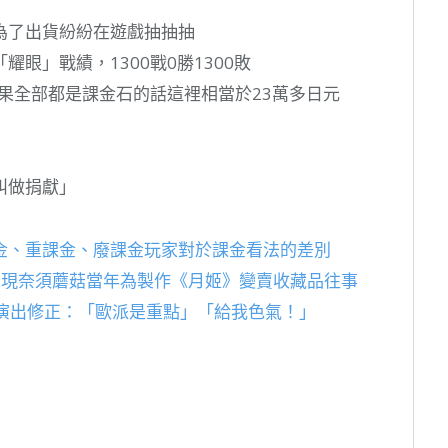
家為了出貨紛紛在遊戲抽抽抽
眼」戰績，1300戰0勝1300敗
如果全部都是課金石的話這裡相當於23萬多日元
叫做捐獻」
金、重課金、廢課金玩家對於課金看法的差別
動出現奈須蘑菇當年為製作《月姬》變賣收藏品往事
製作演出修正：「歐派是重點」「給我色氣！」