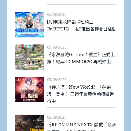
06/08/2026
[死神]東永降臨《七騎士
Re:BIRTH》 同步推出各種夏日活動
05/08/2026
《水滸歷險Online：重生》正式上
線！經典 PCMMORPG 再戰梁山
05/08/2026
《神之塔：New World》「蓮梨
琅」登場！ 三週年慶典活動持續進
行中
05/08/2026
《RF ONLINE NEXT》開啟「烏薩