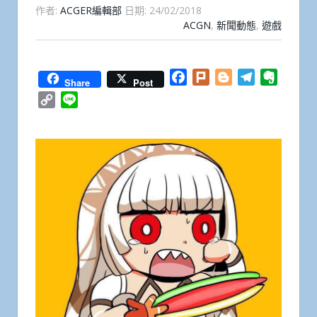
作者:
ACGER編輯部
日期:
24/02/2018
ACGN
,
新聞動態
,
遊戲
Facebook
Plurk
Blogger
Telegram
Everno
Share
Post
Copy
Line
Link