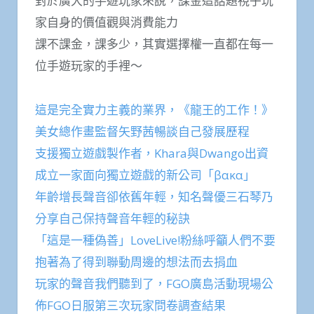
對於廣大的手遊玩家來說，課金這話題視乎玩
家自身的價值觀與消費能力
課不課金，課多少，其實選擇權一直都在每一
位手遊玩家的手裡～
這是完全實力主義的業界，《龍王的工作！》
美女總作畫監督矢野茜暢談自己發展歷程
支援獨立遊戲製作者，Khara與Dwango出資
成立一家面向獨立遊戲的新公司「βακα」
年齡增長聲音卻依舊年輕，知名聲優三石琴乃
分享自己保持聲音年輕的秘訣
「這是一種偽善」LoveLive!粉絲呼籲人們不要
抱著為了得到聯動周邊的想法而去捐血
玩家的聲音我們聽到了，FGO廣島活動現場公
佈FGO日服第三次玩家問卷調查結果