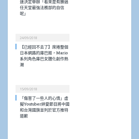
速決定舉辦「看來是有勝過
任天堂最強法務部的自信
呢」
24/09/2018
【已經回不去了】席捲整個
日本網路的庫巴姬，Mario
系列角色庫巴女體化創作熱
潮
15/09/2018
「傷害了一些人的心情」虛
擬Youtuber絆愛節目將中國
和台灣國旗並列於官方推特
道歉