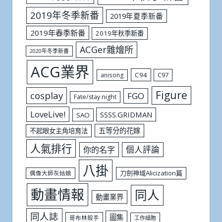
2019年冬季新番
2019年夏季新番
2019年春季新番
2019年秋季新番
ACGer雜燴所
2020年冬季新番
ACG業界
C94
C97
anisong
Figure
cosplay
FGO
Fate/stay night
LoveLive!
SSSS.GRIDMAN
SAO
五等分的花嫁
不起眼女主角培育法
人氣排行
個人評論
你的名字
八掛
刀劍神域Alicization篇
偶像大師灰姑娘
動畫情報
同人
動畫業界
同人誌
圖集
哥布林殺手
工作細胞