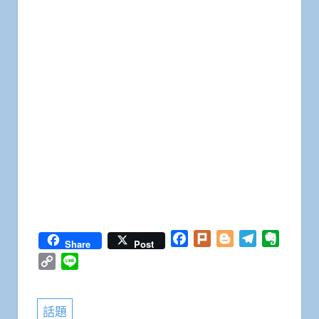
Facebook
Plurk
Blogger
Telegram
Everno
Share
Post
Copy
Line
Link
話題