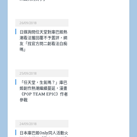
26/09/2018
日媒詢問任天堂對庫巴姬熱
潮看法獲回覆不予置評，網
友「找官方問二創看法白痴
嗎」
25/09/2018
「任天堂，生氣嗎？」庫巴
姬創作熱潮繼續蔓延，漫畫
《POP TEAM EPIC》作者
參戰
24/09/2018
日本庫巴姬Only同人活動火