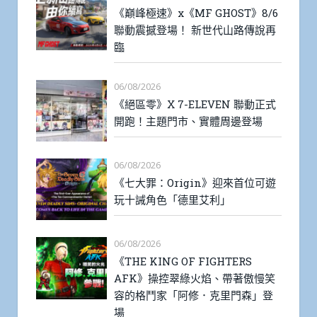
《巔峰極速》x《MF GHOST》8/6
聯動震撼登場！ 新世代山路傳說再
臨
06/08/2026
《絕區零》X 7-ELEVEN 聯動正式
開跑！主題門市、實體周邊登場
06/08/2026
《七大罪：Origin》迎來首位可遊
玩十誡角色「德里艾利」
06/08/2026
《THE KING OF FIGHTERS
AFK》操控翠綠火焰、帶著傲慢笑
容的格鬥家「阿修．克里門森」登
場