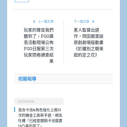
上一篇文章
下一篇文章
玩家的聲音我們
素人監督出道
聽到了，FGO廣
作，岡田麿里談
島活動現場公佈
原創劇場版動畫
FGO日服第三次
《於離別之朝束
玩家問卷調查結
起約定之花》
果
相關報導
03/10/2018
混合卡池&角色強化上限13
次的鍊金工房新手遊，網友
吐槽「已經是闇鍋卡池還要
13凸真的笑了」