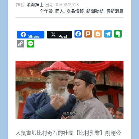
作者:
填海紳士
日期:
09/08/2018
全年齡
,
同人
,
商品情報
,
新聞動態
,
最新消息
Facebook
Plurk
Blogger
Telegram
Everno
Share
Post
Copy
Line
Link
人氣畫師比村奇石的社團【比村乳業】剛剛公