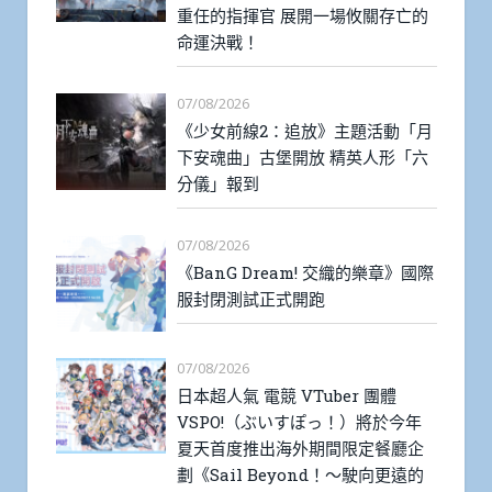
重任的指揮官 展開一場攸關存亡的
命運決戰！
07/08/2026
《少女前線2：追放》主題活動「月
下安魂曲」古堡開放 精英人形「六
分儀」報到
07/08/2026
《BanG Dream! 交織的樂章》國際
服封閉測試正式開跑
07/08/2026
日本超人氣 電競 VTuber 團體
VSPO!（ぶいすぽっ！）將於今年
夏天首度推出海外期間限定餐廳企
劃《Sail Beyond！～駛向更遠的