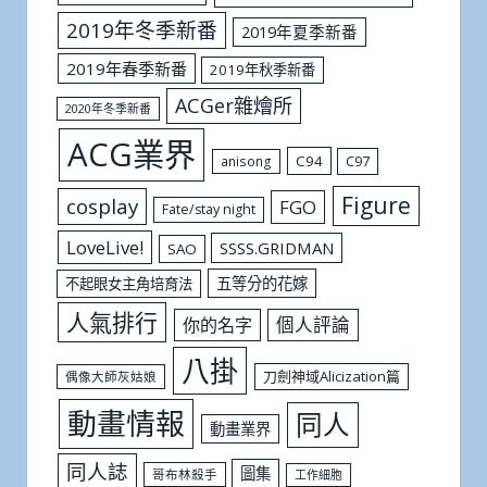
2019年冬季新番
2019年夏季新番
2019年春季新番
2019年秋季新番
ACGer雜燴所
2020年冬季新番
ACG業界
C94
C97
anisong
Figure
cosplay
FGO
Fate/stay night
LoveLive!
SSSS.GRIDMAN
SAO
五等分的花嫁
不起眼女主角培育法
人氣排行
個人評論
你的名字
八掛
刀劍神域Alicization篇
偶像大師灰姑娘
動畫情報
同人
動畫業界
同人誌
圖集
哥布林殺手
工作細胞