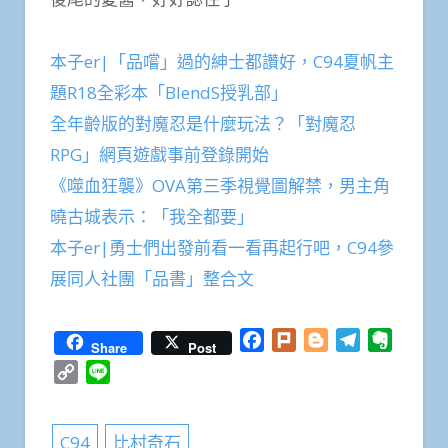
本子er|「品嚐」過的紳士都讚好，C94夏帆主
題R18全彩本「BlendS授乳部」
全年齡版的對魔忍是什麼玩法？「對魔忍
RPG」網頁遊戲事前登錄開始
《噬血狂襲》OVA第三季視覺圖解禁，男主角
曉古城表示：「我全都要」
本子er|勇士們出發前看一看再起行吧，C94參
展同人社團「品書」整合文
Facebook
Plurk
Blogger
Telegram
Everno
Share
Post
Copy
Line
Link
C94
比村奇石