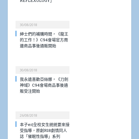
REFLEXOLOGY」
30/08/2018
紳士們的補購時間，《龍王
的工作！》C94會場官方周
邊商品事後通販開始
30/08/2018
我永遠喜歡亞絲娜，《刀劍
神域》C94會場商品事後通
販受注開始
26/08/2018
本子er|全校女生統統要來接
受指導，原創R18劇情同人
誌「催眠性指導」系列