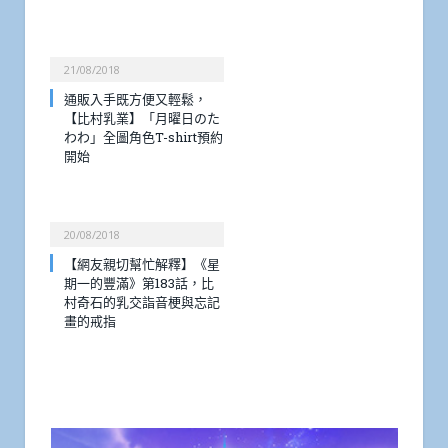
21/08/2018
通販入手既方便又輕鬆，
【比村乳業】「月曜日のた
わわ」全圖角色T-shirt預約
開始
20/08/2018
【網友親切幫忙解釋】《星
期一的豐滿》第183話，比
村奇石的乳交詣音梗與忘記
畫的戒指