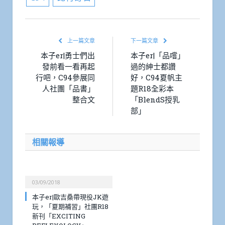
上一篇文章
下一篇文章
本子er|勇士們出
本子er|「品嚐」
發前看一看再起
過的紳士都讚
行吧，C94參展同
好，C94夏帆主
人社團「品書」
題R18全彩本
整合文
「BlendS授乳
部」
相關報導
03/09/2018
本子er|歐吉桑帶現役JK遊
玩，「夏期補習」社團R18
新刊「EXCITING