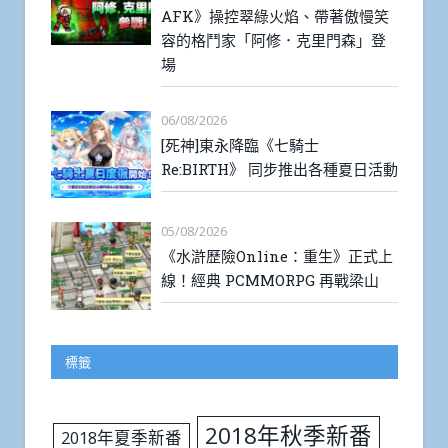
AFK》操控翠綠火焰、帶著傲慢笑
容的格鬥家「阿修．克里門森」登
場
06/08/2026
[死神]東永降臨《七騎士
Re:BIRTH》 同步推出各種夏日活動
05/08/2026
《水滸歷險Online：重生》正式上
線！經典 PCMMORPG 再戰梁山
標籤
2018年秋季新番
2018年夏季新番