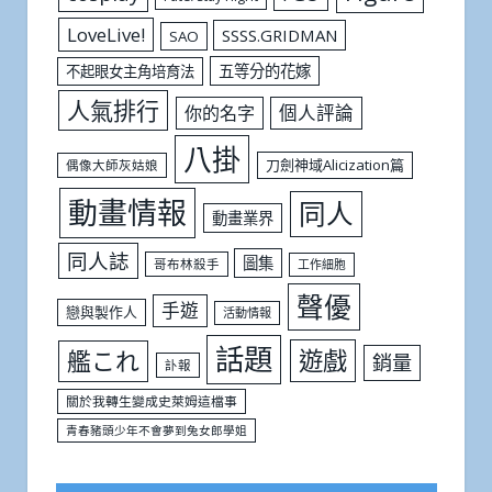
LoveLive!
SSSS.GRIDMAN
SAO
五等分的花嫁
不起眼女主角培育法
人氣排行
個人評論
你的名字
八掛
刀劍神域Alicization篇
偶像大師灰姑娘
動畫情報
同人
動畫業界
同人誌
圖集
哥布林殺手
工作細胞
聲優
手遊
戀與製作人
活動情報
話題
遊戲
艦これ
銷量
訃報
關於我轉生變成史萊姆這檔事
青春豬頭少年不會夢到兔女郎學姐