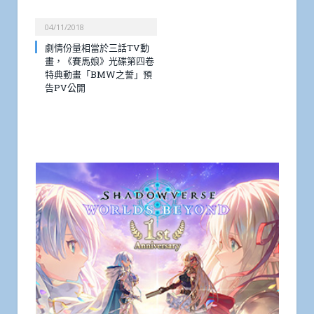
04/11/2018
劇情份量相當於三話TV動
畫，《賽馬娘》光碟第四卷
特典動畫「BMW之誓」預
告PV公開