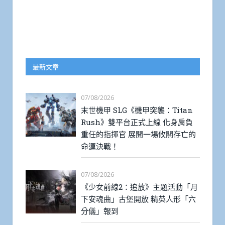
最新文章
07/08/2026
末世機甲 SLG《機甲突襲：Titan
Rush》雙平台正式上線 化身肩負
重任的指揮官 展開一場攸關存亡的
命運決戰！
07/08/2026
《少女前線2：追放》主題活動「月
下安魂曲」古堡開放 精英人形「六
分儀」報到