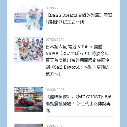
07/08/2026
《BanG Dream! 交織的樂章》國際
服封閉測試正式開跑
07/08/2026
日本超人氣 電競 VTuber 團體
VSPO!（ぶいすぽっ！）將於今年
夏天首度推出海外期間限定餐廳企
劃《Sail Beyond！～駛向更遠的
彼方～》
06/08/2026
《巔峰極速》x《MF GHOST》8/6
聯動震撼登場！ 新世代山路傳說再
臨
06/08/2026