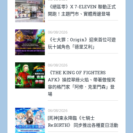
《絕區零》X 7-ELEVEN 聯動正式
開跑！主題門市、實體周邊登場
06/08/2026
《七大罪：Origin》迎來首位可遊
玩十誡角色「德里艾利」
06/08/2026
《THE KING OF FIGHTERS
AFK》操控翠綠火焰、帶著傲慢笑
容的格鬥家「阿修．克里門森」登
場
06/08/2026
[死神]東永降臨《七騎士
Re:BIRTH》 同步推出各種夏日活動