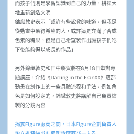
而孩子們則是學習認識到自己的力量，耕耘大
地重新創造文明
錦織敦史表示「或許有些說教的味道，但我是
從動畫中獲得希望的人，或許這是充滿了合成
色素的糖果，但是自己希望製作出讓孩子們吃
下後能夠得以成長的作品」
另外錦織敦史和田中將賀將在8月18日舉辦專
題講座，介紹《Darling in the FranXX》這部
動畫在創作上的一些具體流程和手法，例如角
色是如何設定的，錦織敦史將講解自己負責繪
製的分鏡內容
揭露Figure廠商之闇，日本Figure企劃負責人
設立推特帳號准備起訴廠商びーふる