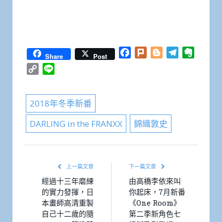
Facebook
Plurk
Blogger
Telegram
Everno
Share
Post
Copy
Line
Link
2018年冬季新番
DARLING in the FRANXX
錦織敦史
上一篇文章
下一篇文章
經過十三年磨練
由高橋李依來叫
的實力發揮，日
你起床，7月新番
本畫師高清重製
《One Room》
自己十二歲的隨
第二季新角色七