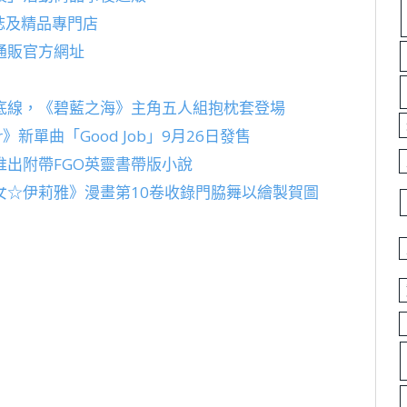
誌及精品專門店
通販官方網址
底線，《碧藍之海》主角五人組抱枕套登場
》新單曲「Good Job」9月26日發售
推出附帶FGO英靈書帶版小說
女☆伊莉雅》漫畫第10卷收錄門脇舞以繪製賀圖