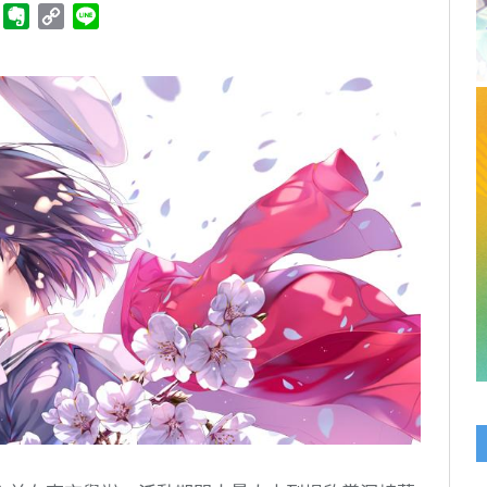
ger
Telegram
Evernote
Copy
Line
Link