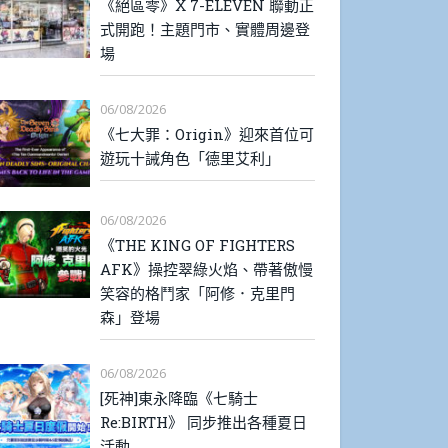
《絕區零》X 7-ELEVEN 聯動正
式開跑！主題門市、實體周邊登
場
06/08/2026
《七大罪：Origin》迎來首位可
遊玩十誡角色「德里艾利」
06/08/2026
《THE KING OF FIGHTERS
AFK》操控翠綠火焰、帶著傲慢
笑容的格鬥家「阿修．克里門
森」登場
06/08/2026
[死神]東永降臨《七騎士
Re:BIRTH》 同步推出各種夏日
活動