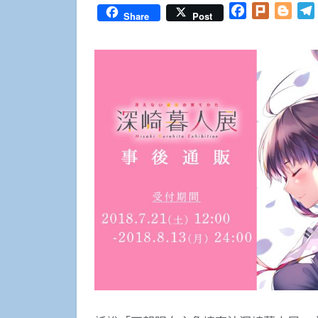
Facebook
Plurk
Blog
Share
Post