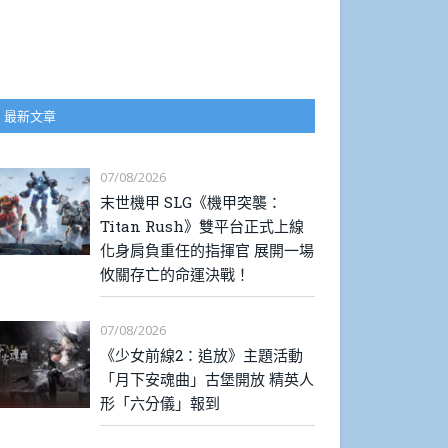
最新文章
07/08/2026
末世機甲 SLG《機甲突襲：
Titan Rush》雙平台正式上線
化身肩負重任的指揮官 展開一場
攸關存亡的命運決戰！
07/08/2026
《少女前線2：追放》主題活動
「月下安魂曲」古堡開放 精英人
形「六分儀」報到