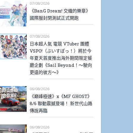
07/08/2026
《BanG Dream! 交織的樂章》
國際服封閉測試正式開跑
07/08/2026
日本超人氣 電競 VTuber 團體
VSPO!（ぶいすぽっ！）將於今
年夏天首度推出海外期間限定餐
廳企劃《Sail Beyond！～駛向
更遠的彼方～》
06/08/2026
《巔峰極速》x《MF GHOST》
8/6 聯動震撼登場！ 新世代山路
傳說再臨
06/08/2026