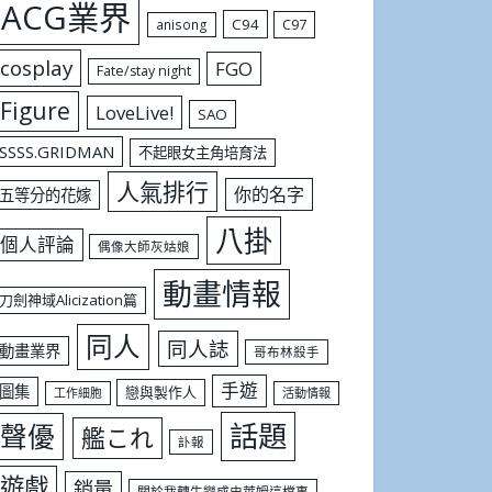
ACG業界
C94
C97
anisong
cosplay
FGO
Fate/stay night
Figure
LoveLive!
SAO
SSSS.GRIDMAN
不起眼女主角培育法
人氣排行
你的名字
五等分的花嫁
八掛
個人評論
偶像大師灰姑娘
動畫情報
刀劍神域Alicization篇
同人
同人誌
動畫業界
哥布林殺手
手遊
圖集
戀與製作人
工作細胞
活動情報
話題
聲優
艦これ
訃報
遊戲
銷量
關於我轉生變成史萊姆這檔事