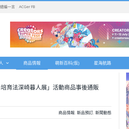
總編一言
ACGer FB
人
商品情報
萌新百科(仮)
星海航路
角培育法深崎暮人展」活動商品事後通販
商品情報
,
新品預訂
,
新聞動態