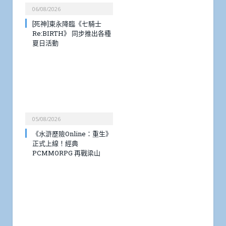
06/08/2026
[死神]東永降臨《七騎士
Re:BIRTH》 同步推出各種
夏日活動
05/08/2026
《水滸歷險Online：重生》
正式上線！經典
PCMMORPG 再戰梁山