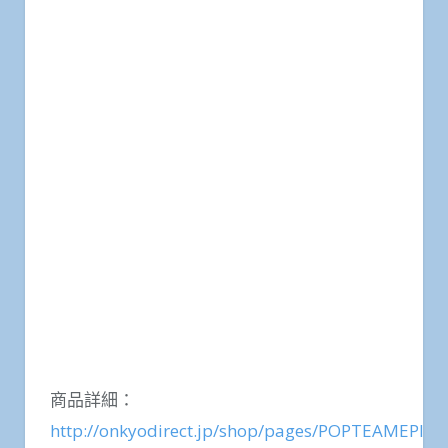
商品詳細：
http://onkyodirect.jp/shop/pages/POPTEAMEPIC