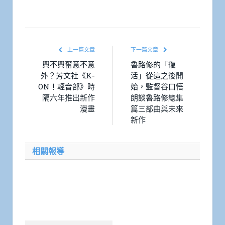
上一篇文章
下一篇文章
興不興奮意不意
魯路修的「復
外？芳文社《K-
活」從這之後開
ON！輕音部》時
始，監督谷口悟
隔六年推出新作
朗談魯路修總集
漫畫
篇三部曲與未來
新作
相關報導