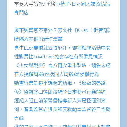
需要入手請PM聯絡
小權子-日本同人誌及精品
專門店
興不興奮意不意外？芳文社《K-ON！輕音部》
時隔六年推出新作漫畫
男生LLer要恨就去恨厄介，御宅相親活動中女
性對男性LoveLiver確實存在有所偏見情況
《少女與戰車》官方再次重申製造、銷售未經
官方授權周邊(包括同人周邊)是侵權行為
動畫行業是超乎想像的幼稚，《反叛的魯路
修》監督谷口悟朗談現今日本動畫行業問題
經紀人阻止前輩聲優指導新人只是極個別案
例，音響監督岩浪美和反駁動畫監督谷口悟朗
言論
做的是商品不是作品，監督押井守對日本動畫