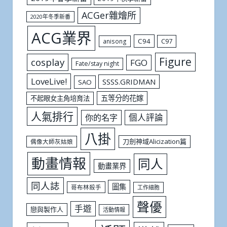
ACGer雜燴所
2020年冬季新番
ACG業界
C94
C97
anisong
Figure
cosplay
FGO
Fate/stay night
LoveLive!
SSSS.GRIDMAN
SAO
五等分的花嫁
不起眼女主角培育法
人氣排行
個人評論
你的名字
八掛
刀劍神域Alicization篇
偶像大師灰姑娘
動畫情報
同人
動畫業界
同人誌
圖集
哥布林殺手
工作細胞
聲優
手遊
戀與製作人
活動情報