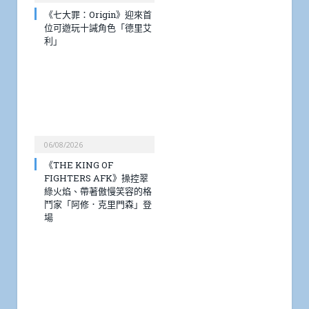
《七大罪：Origin》迎來首
位可遊玩十誡角色「德里艾
利」
06/08/2026
《THE KING OF
FIGHTERS AFK》操控翠
綠火焰、帶著傲慢笑容的格
鬥家「阿修．克里門森」登
場