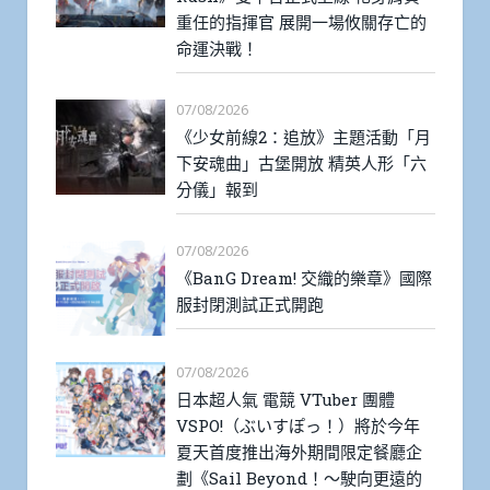
重任的指揮官 展開一場攸關存亡的
命運決戰！
07/08/2026
《少女前線2：追放》主題活動「月
下安魂曲」古堡開放 精英人形「六
分儀」報到
07/08/2026
《BanG Dream! 交織的樂章》國際
服封閉測試正式開跑
07/08/2026
日本超人氣 電競 VTuber 團體
VSPO!（ぶいすぽっ！）將於今年
夏天首度推出海外期間限定餐廳企
劃《Sail Beyond！～駛向更遠的