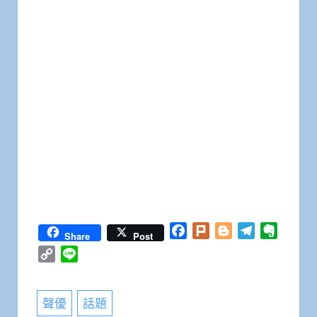
Facebook
Plurk
Blogger
Telegram
Everno
Share
Post
Copy
Line
Link
聲優
話題