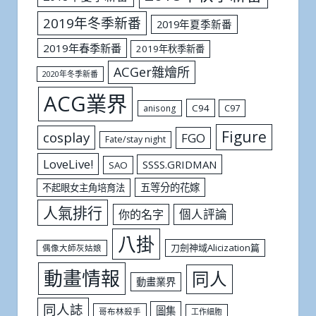
2019年冬季新番
2019年夏季新番
2019年春季新番
2019年秋季新番
ACGer雜燴所
2020年冬季新番
ACG業界
C94
C97
anisong
Figure
cosplay
FGO
Fate/stay night
LoveLive!
SSSS.GRIDMAN
SAO
五等分的花嫁
不起眼女主角培育法
人氣排行
個人評論
你的名字
八掛
刀劍神域Alicization篇
偶像大師灰姑娘
動畫情報
同人
動畫業界
同人誌
圖集
哥布林殺手
工作細胞