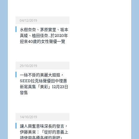
04/12/2019
水樹奈奈、茅原實里、坂本
真綾、植田佳奈…於2020年
迎來40歲的女性聲優一覽
29/10/2019
一絲不掛的美麗大姐姐，
SEED拉克絲聲優田中理惠
新寫真集「美彩」12月23日
發售
14/10/2019
讓人興奮意味深長的發言，
伊藤美來：「從好的意義上
請使用各種各樣的我吧」