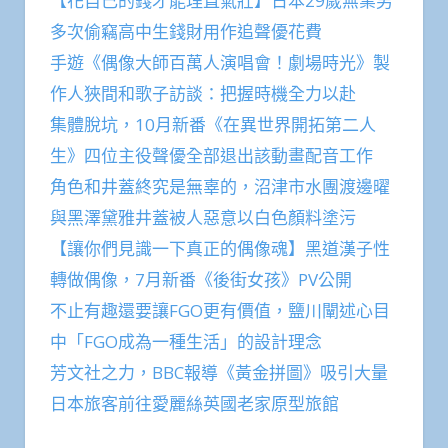
【花自己的錢才能理直氣壯】日本29歲無業男
多次偷竊高中生錢財用作追聲優花費
手遊《偶像大師百萬人演唱會！劇場時光》製
作人狹間和歌子訪談：把握時機全力以赴
集體脫坑，10月新番《在異世界開拓第二人
生》四位主役聲優全部退出該動畫配音工作
角色和井蓋終究是無辜的，沼津市水團渡邊曜
與黑澤黛雅井蓋被人惡意以白色顏料塗污
【讓你們見識一下真正的偶像魂】黑道漢子性
轉做偶像，7月新番《後街女孩》PV公開
不止有趣還要讓FGO更有價值，鹽川闡述心目
中「FGO成為一種生活」的設計理念
芳文社之力，BBC報導《黃金拼圖》吸引大量
日本旅客前往愛麗絲英國老家原型旅館