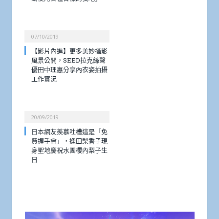
07/10/2019
【影片內進】更多美妙攝影
風景公開，SEED拉克絲聲
優田中理惠分享內衣姿拍攝
工作實況
20/09/2019
日本網友羨慕吐槽這是「免
費握手會」，逢田梨香子現
身聖地慶祝水團櫻內梨子生
日