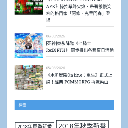
AFK》操控翠綠火焰、帶著傲慢笑
容的格鬥家「阿修．克里門森」登
場
06/08/2026
[死神]東永降臨《七騎士
Re:BIRTH》 同步推出各種夏日活動
05/08/2026
《水滸歷險Online：重生》正式上
線！經典 PCMMORPG 再戰梁山
標籤
2018年秋季新番
2018年夏季新番