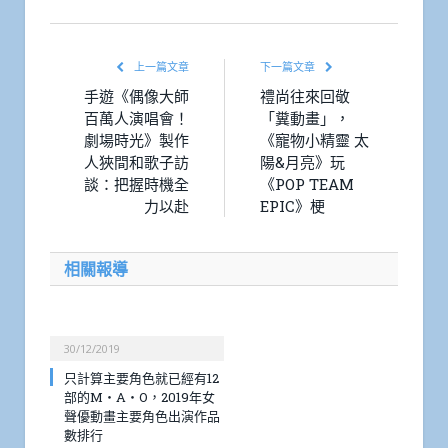
上一篇文章
下一篇文章
手遊《偶像大師
禮尚往來回敬
百萬人演唱會！
「糞動畫」，
劇場時光》製作
《寵物小精靈 太
人狹間和歌子訪
陽&月亮》玩
談：把握時機全
《POP TEAM
力以赴
EPIC》梗
相關報導
30/12/2019
只計算主要角色就已經有12
部的M・A・O，2019年女
聲優動畫主要角色出演作品
數排行