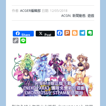
作者:
ACGER編輯部
日期:
12/05/2018
ACGN
,
新聞動態
,
遊戲
Facebook
Plurk
Blogger
Telegram
Everno
Share
Post
Copy
Line
Link