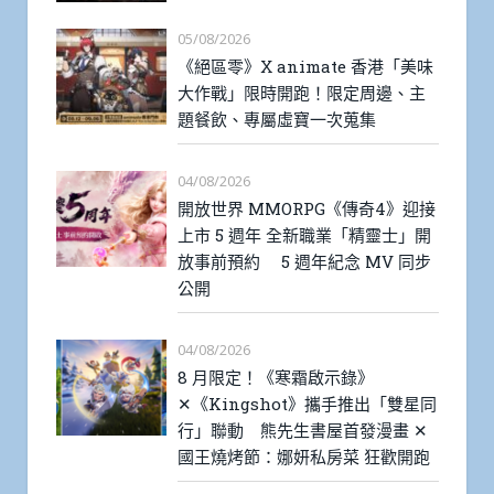
05/08/2026
《絕區零》X animate 香港「美味
大作戰」限時開跑！限定周邊、主
題餐飲、專屬虛寶一次蒐集
04/08/2026
開放世界 MMORPG《傳奇4》迎接
上市 5 週年 全新職業「精靈士」開
放事前預約 5 週年紀念 MV 同步
公開
04/08/2026
8 月限定！《寒霜啟示錄》
✕《Kingshot》攜手推出「雙星同
行」聯動 熊先生書屋首發漫畫 ✕
國王燒烤節：娜妍私房菜 狂歡開跑