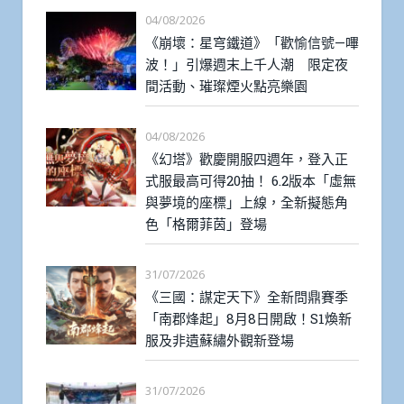
04/08/2026
《崩壞：星穹鐵道》「歡愉信號—嗶
波！」引爆週末上千人潮 限定夜
間活動、璀璨煙火點亮樂園
04/08/2026
《幻塔》歡慶開服四週年，登入正
式服最高可得20抽！ 6.2版本「虛無
與夢境的座標」上線，全新擬態角
色「格爾菲茵」登場
31/07/2026
《三國：謀定天下》全新問鼎賽季
「南郡烽起」8月8日開啟！S1煥新
服及非遺蘇繡外觀新登場
31/07/2026