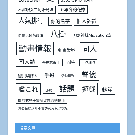
五等分的花嫁
不起眼女主角培育法
人氣排行
個人評論
你的名字
八掛
刀劍神域Alicization篇
偶像大師灰姑娘
動畫情報
同人
動畫業界
同人誌
圖集
哥布林殺手
工作細胞
聲優
手遊
戀與製作人
活動情報
話題
遊戲
艦これ
銷量
訃報
關於我轉生變成史萊姆這檔事
青春豬頭少年不會夢到兔女郎學姐
搜索文章