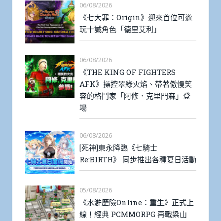
06/08/2026
《七大罪：Origin》迎來首位可遊
玩十誡角色「德里艾利」
06/08/2026
《THE KING OF FIGHTERS
AFK》操控翠綠火焰、帶著傲慢笑
容的格鬥家「阿修．克里門森」登
場
06/08/2026
[死神]東永降臨《七騎士
Re:BIRTH》 同步推出各種夏日活動
05/08/2026
《水滸歷險Online：重生》正式上
線！經典 PCMMORPG 再戰梁山