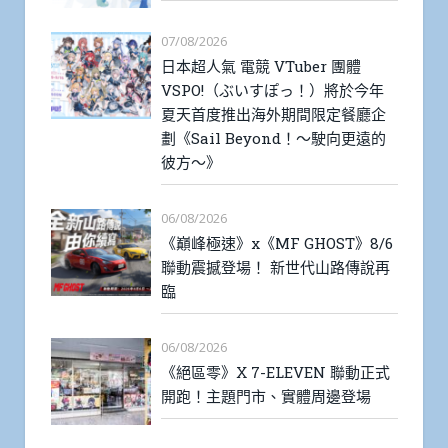
07/08/2026
日本超人氣 電競 VTuber 團體
VSPO!（ぶいすぽっ！）將於今年
夏天首度推出海外期間限定餐廳企
劃《Sail Beyond！～駛向更遠的
彼方～》
06/08/2026
《巔峰極速》x《MF GHOST》8/6
聯動震撼登場！ 新世代山路傳說再
臨
06/08/2026
《絕區零》X 7-ELEVEN 聯動正式
開跑！主題門市、實體周邊登場