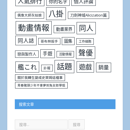
人氣排行
個人評論
你的名字
八掛
刀劍神域Alicization篇
偶像大師灰姑娘
動畫情報
同人
動畫業界
同人誌
圖集
哥布林殺手
工作細胞
聲優
手遊
戀與製作人
活動情報
話題
遊戲
艦これ
銷量
訃報
關於我轉生變成史萊姆這檔事
青春豬頭少年不會夢到兔女郎學姐
搜索文章