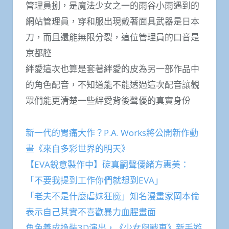
管理員捌，是魔法少女之一的雨谷小雨遇到的
網站管理員，穿和服出現戴著面具武器是日本
刀，而且還能無限分裂，這位管理員的口音是
京都腔
絆愛這次也算是套著絆愛的皮為另一部作品中
的角色配音，不知道能不能透過這次配音讓觀
眾們能更清楚一些絆愛背後聲優的真實身份
新一代的胃痛大作？P.A. Works將公開新作動
畫《來自多彩世界的明天》
【EVA銳意製作中】碇真嗣聲優緒方惠美：
「不要我提到工作你們就想到EVA」
「老夫不是什麼虐妹狂魔」知名漫畫家岡本倫
表示自己其實不喜歡暴力血腥畫面
角色養成換裝3D演出，《少女與戰車》新手遊