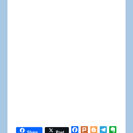
Facebook
Plurk
Blogger
Telegram
Everno
Share
Post