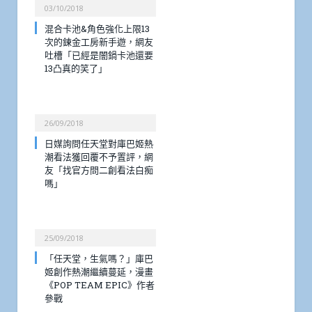
03/10/2018
混合卡池&角色強化上限13
次的鍊金工房新手遊，網友
吐槽「已經是闇鍋卡池還要
13凸真的笑了」
26/09/2018
日媒詢問任天堂對庫巴姬熱
潮看法獲回覆不予置評，網
友「找官方問二創看法白痴
嗎」
25/09/2018
「任天堂，生氣嗎？」庫巴
姬創作熱潮繼續蔓延，漫畫
《POP TEAM EPIC》作者
參戰