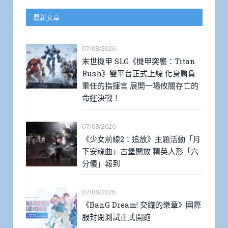
最新文章
07/08/2026
末世機甲 SLG《機甲突襲：Titan
Rush》雙平台正式上線 化身肩負
重任的指揮官 展開一場攸關存亡的
命運決戰！
07/08/2026
《少女前線2：追放》主題活動「月
下安魂曲」古堡開放 精英人形「六
分儀」報到
07/08/2026
《BanG Dream! 交織的樂章》國際
服封閉測試正式開跑