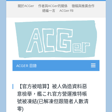
關於ACGer
作者與ACGer的關係
徵稿與推廣合作
總編一言
ACGer FB
ACGER 目錄
【官方被暗算】被人偽造資料惡
意檢舉，艦これ官方營運推特帳
號被凍結(已解凍但跟隨者人數清
零)