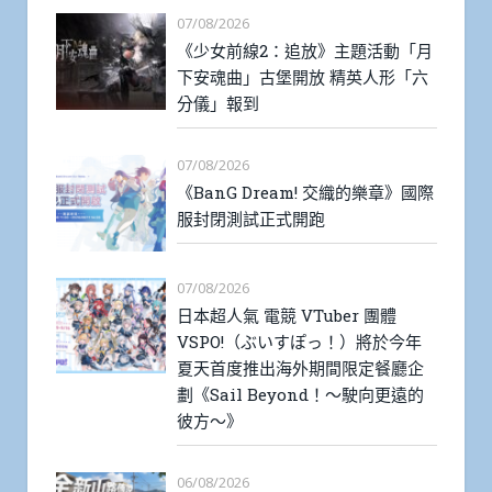
07/08/2026
《少女前線2：追放》主題活動「月
下安魂曲」古堡開放 精英人形「六
分儀」報到
07/08/2026
《BanG Dream! 交織的樂章》國際
服封閉測試正式開跑
07/08/2026
日本超人氣 電競 VTuber 團體
VSPO!（ぶいすぽっ！）將於今年
夏天首度推出海外期間限定餐廳企
劃《Sail Beyond！～駛向更遠的
彼方～》
06/08/2026