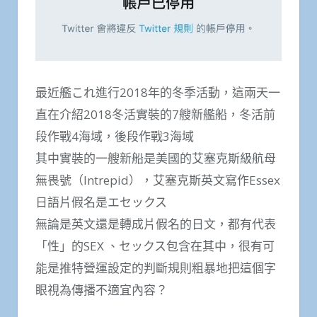
最近艦これ進行2018年的冬季活動，這兩天一
直在介紹2018冬活實裝的7艘新艦船，冬活前
段作戰4海域，後段作戰3海域
其中實裝的一艘新船是美國的艾塞克斯級航母
無畏號（Intrepid），艾塞克斯英文寫作Essex
日語片假名是エセックス
無論是英文還是轉成片假名的日文，都有代表
「性」的SEX 、セックス包含在其中，很有可
能是推特營運設定的判斷規則粗暴地把這個字
眼視為傳播不適宜內容？