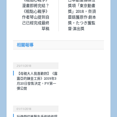
漫畫即將完結？
獎項「東京動畫
《粗點心戰爭》
獎」2018，奈須
作者琴山提到自
蘑菇獲原作·劇本
己已經完成最終
獎，たつき獲監
草稿
督·演出獎
相關報導
25/11/2018
【母親大人我喜歡妳】《露
露亞的鍊金工房》2019年3
月20日發售決定，PV第一
彈公開
01/11/2018
玩遊戲促進醫生手術技術提