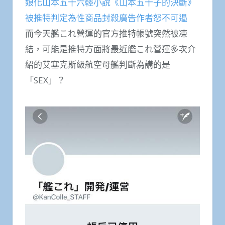
娘化山本五十六輕小說《山本五十子的決斷》
被推特判定為性商品封殺廣告作者怒不可遏
而今天艦これ營運的官方推特帳號突然被凍
結，可能是推特方面將最近艦これ營運多次介
紹的艾塞克斯級航空母艦判斷為講的是
「SEX」？