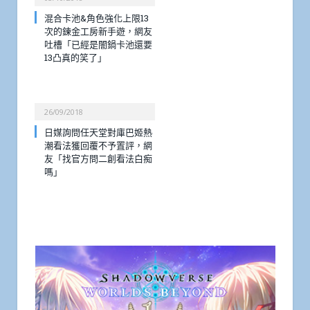
混合卡池&角色強化上限13
次的鍊金工房新手遊，網友
吐槽「已經是闇鍋卡池還要
13凸真的笑了」
26/09/2018
日媒詢問任天堂對庫巴姬熱
潮看法獲回覆不予置評，網
友「找官方問二創看法白痴
嗎」