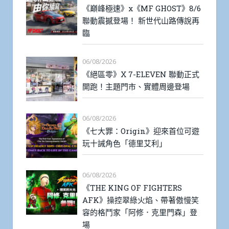
《巔峰極速》x《MF GHOST》8/6
聯動震撼登場！ 新世代山路傳說再
臨
06/08/2026
《絕區零》X 7-ELEVEN 聯動正式
開跑！主題門市、實體周邊登場
06/08/2026
《七大罪：Origin》迎來首位可遊
玩十誡角色「德里艾利」
06/08/2026
《THE KING OF FIGHTERS
AFK》操控翠綠火焰、帶著傲慢笑
容的格鬥家「阿修．克里門森」登
場