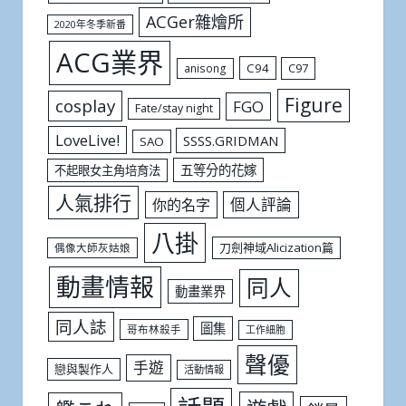
ACGer雜燴所
2020年冬季新番
ACG業界
C94
C97
anisong
Figure
cosplay
FGO
Fate/stay night
LoveLive!
SSSS.GRIDMAN
SAO
五等分的花嫁
不起眼女主角培育法
人氣排行
個人評論
你的名字
八掛
刀劍神域Alicization篇
偶像大師灰姑娘
動畫情報
同人
動畫業界
同人誌
圖集
哥布林殺手
工作細胞
聲優
手遊
戀與製作人
活動情報