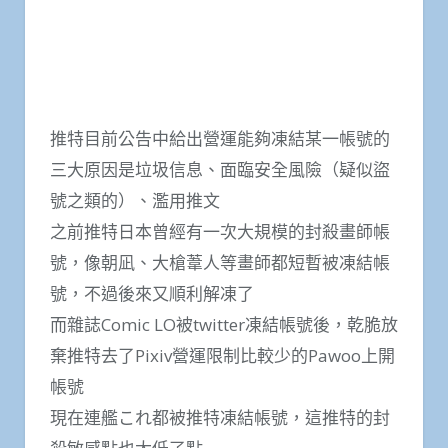
推特目前公告中給出營運能夠凍結某一帳號的
三大原因是垃圾信息、面臨安全風險（疑似盜
號之類的）、濫用推文
之前推特日本曾經有一次大規模的封殺畫師帳
號，像朝凪、大槍葦人等畫師都短暫被凍結帳
號，不過後來又順利解凍了
而雜誌Comic LO被twitter凍結帳號後，乾脆放
棄推特去了Pixiv營運限制比較少的Pawoo上開
帳號
現在連艦これ都被推特凍結帳號，這推特的封