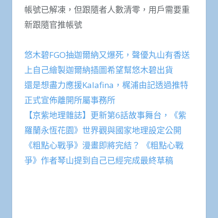
帳號已解凍，但跟隨者人數清零，用戶需要重
新跟隨官推帳號
悠木碧FGO抽迦爾納又爆死，聲優丸山有香送
上自己繪製迦爾納插圖希望幫悠木碧出貨
還是想盡力應援Kalafina，梶浦由記透過推特
正式宣佈離開所屬事務所
【京紫地理雜誌】更新第6話故事舞台，《紫
羅蘭永恆花園》世界觀與國家地理設定公開
《粗點心戰爭》漫畫即將完結？ 《粗點心戰
爭》作者琴山提到自己已經完成最終草稿