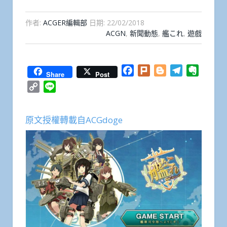
作者:
ACGER編輯部
日期:
22/02/2018
ACGN
,
新聞動態
,
艦これ
,
遊戲
Facebook
Plurk
Blogger
Telegram
Everno
Share
Post
Copy
Line
Link
原文授權轉載自ACGdoge