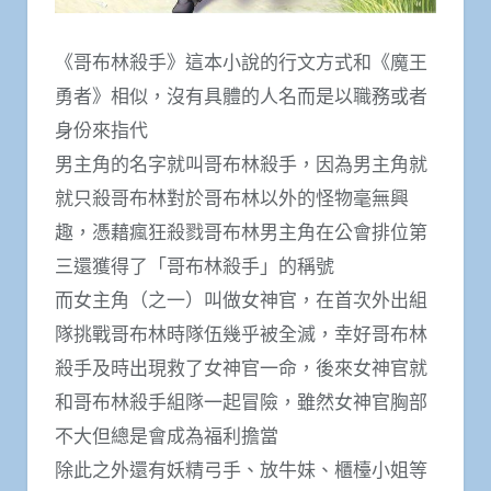
《哥布林殺手》這本小說的行文方式和《魔王
勇者》相似，沒有具體的人名而是以職務或者
身份來指代
男主角的名字就叫哥布林殺手，因為男主角就
就只殺哥布林對於哥布林以外的怪物毫無興
趣，憑藉瘋狂殺戮哥布林男主角在公會排位第
三還獲得了「哥布林殺手」的稱號
而女主角（之一）叫做女神官，在首次外出組
隊挑戰哥布林時隊伍幾乎被全滅，幸好哥布林
殺手及時出現救了女神官一命，後來女神官就
和哥布林殺手組隊一起冒險，雖然女神官胸部
不大但總是會成為福利擔當
除此之外還有妖精弓手、放牛妹、櫃檯小姐等