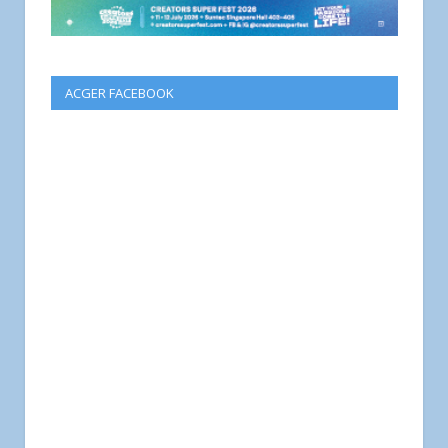
ACGER FACEBOOK