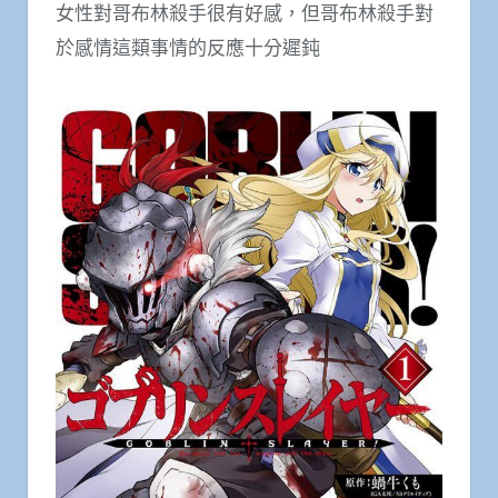
女性對哥布林殺手很有好感，但哥布林殺手對
於感情這類事情的反應十分遲鈍