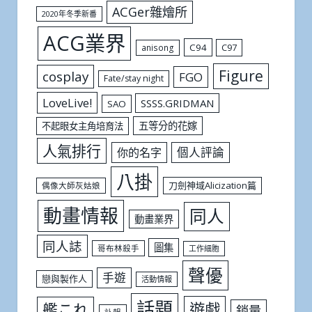
ACGer雜燴所
2020年冬季新番
ACG業界
C94
C97
anisong
Figure
cosplay
FGO
Fate/stay night
LoveLive!
SSSS.GRIDMAN
SAO
五等分的花嫁
不起眼女主角培育法
人氣排行
個人評論
你的名字
八掛
刀劍神域Alicization篇
偶像大師灰姑娘
動畫情報
同人
動畫業界
同人誌
圖集
哥布林殺手
工作細胞
聲優
手遊
戀與製作人
活動情報
話題
遊戲
艦これ
銷量