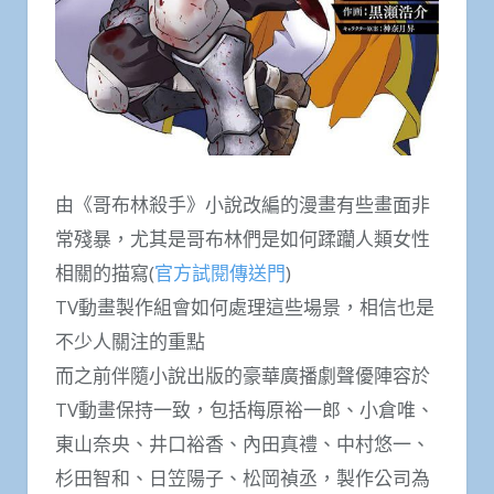
由《哥布林殺手》小說改編的漫畫有些畫面非
常殘暴，尤其是哥布林們是如何蹂躪人類女性
相關的描寫(
官方試閱傳送門
)
TV動畫製作組會如何處理這些場景，相信也是
不少人關注的重點
而之前伴隨小說出版的豪華廣播劇聲優陣容於
TV動畫保持一致，包括梅原裕一郎、小倉唯、
東山奈央、井口裕香、內田真禮、中村悠一、
杉田智和、日笠陽子、松岡禎丞，製作公司為