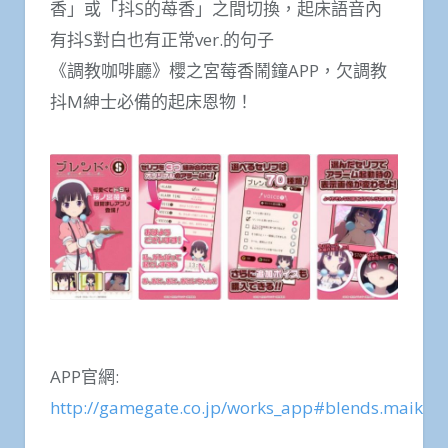
香」或「抖S的苺香」之間切換，起床語音內
有抖S對白也有正常ver.的句子
《調教咖啡廳》櫻之宮莓香鬧鐘APP，欠調教
抖M紳士必備的起床恩物！
APP官網:
http://gamegate.co.jp/works_app#blends.maika