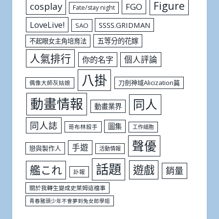
Figure
cosplay
FGO
Fate/stay night
LoveLive!
SSSS.GRIDMAN
SAO
五等分的花嫁
不起眼女主角培育法
人氣排行
個人評論
你的名字
八掛
刀劍神域Alicization篇
偶像大師灰姑娘
動畫情報
同人
動畫業界
同人誌
圖集
哥布林殺手
工作細胞
聲優
手遊
戀與製作人
活動情報
話題
遊戲
艦これ
銷量
訃報
關於我轉生變成史萊姆這檔事
青春豬頭少年不會夢到兔女郎學姐