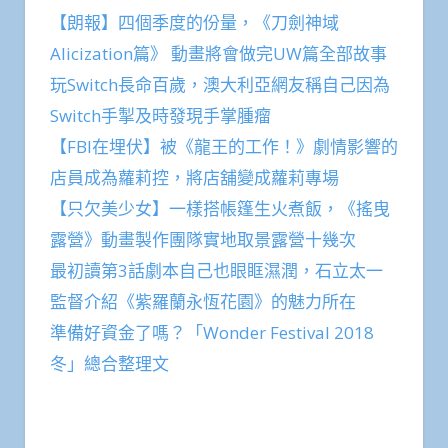
【朗報】四個季度的份量，《刀劍神域
Alicization篇》 動畫將會做完UW篇全部故事
玩Switch長命百歲，澳大利亞網友稱自己因為
Switch手掣及時發現手掌腫瘤
【FBI在埋伏】被《龍王的工作！》劇情影響的
店員成為蘿莉控，將店舖變成蘿莉專場
【只欠美少女】一樣搭帳篷生火煮飯，《搖曳
露營》動畫製作團隊實地取景露營十幾次
最初讀第3話劇本自己也眼眶濕潤，石立太一
監督介紹《紫羅蘭永恆花園》的魅力所在
準備好資金了嗎？「Wonder Festival 2018
冬」總合整理文