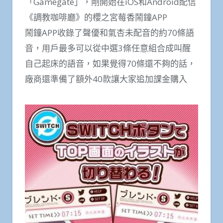
「Gamegate」，剛開始在iOS和Android配信
《調教咖啡廳》的櫻之宮莓香鬧鐘APP
鬧鐘APP收錄了聲優和氣杏未配音的約70條語
音，用戶最多可以從中選3條任意組合成叫醒
自己起床的語音，如果覺得70條還不夠的話，
廠商還準備了額外40款讓大家追加課金購入