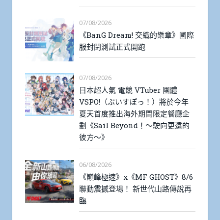
07/08/2026
《BanG Dream! 交織的樂章》國際
服封閉測試正式開跑
07/08/2026
日本超人氣 電競 VTuber 團體
VSPO!（ぶいすぽっ！）將於今年
夏天首度推出海外期間限定餐廳企
劃《Sail Beyond！～駛向更遠的
彼方～》
06/08/2026
《巔峰極速》x《MF GHOST》8/6
聯動震撼登場！ 新世代山路傳說再
臨