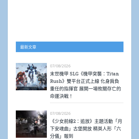
最新文章
07/08/2026
末世機甲 SLG《機甲突襲：Titan
Rush》雙平台正式上線 化身肩負
重任的指揮官 展開一場攸關存亡的
命運決戰！
07/08/2026
《少女前線2：追放》主題活動「月
下安魂曲」古堡開放 精英人形「六
分儀」報到