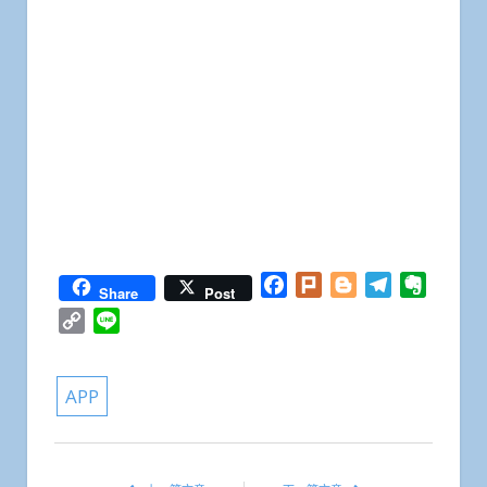
Facebook
Plurk
Blogger
Telegram
Everno
Share
Post
Copy
Line
Link
APP