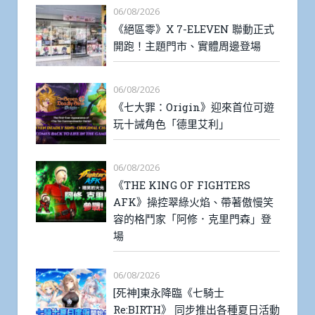
06/08/2026
《絕區零》X 7-ELEVEN 聯動正式
開跑！主題門市、實體周邊登場
06/08/2026
《七大罪：Origin》迎來首位可遊
玩十誡角色「德里艾利」
06/08/2026
《THE KING OF FIGHTERS
AFK》操控翠綠火焰、帶著傲慢笑
容的格鬥家「阿修．克里門森」登
場
06/08/2026
[死神]東永降臨《七騎士
Re:BIRTH》 同步推出各種夏日活動