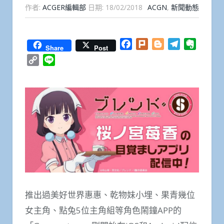
作者:
ACGER編輯部
日期:
18/02/2018
ACGN
,
新聞動態
Facebook
Plurk
Blogger
Telegram
Everno
Share
Post
Copy
Line
Link
推出過美好世界惠惠、乾物妹小埋、果青幾位
女主角、點兔5位主角組等角色鬧鐘APP的