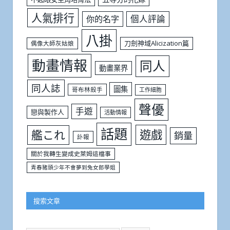
人氣排行
個人評論
你的名字
八掛
刀劍神域Alicization篇
偶像大師灰姑娘
動畫情報
同人
動畫業界
同人誌
圖集
哥布林殺手
工作細胞
聲優
手遊
戀與製作人
活動情報
話題
遊戲
艦これ
銷量
訃報
關於我轉生變成史萊姆這檔事
青春豬頭少年不會夢到兔女郎學姐
搜索文章