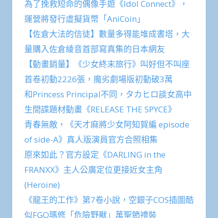
為了挽救短命的偶像手遊《Idol Connect》，
運營將發行虛擬貨幣「AniCoin」
【佐倉大法的信徒】數量多得能堆成書塔，大
量購入佐倉綾音首部寫真集的日本網友
【動畫銷量】《少女終末旅行》叫好但不叫座
首卷初動2226張，魔劣劇場版初動破3萬
和Princess Principal不同，タカヒロ談女高中
生間諜題材動畫《RELEASE THE SPYCE》
青春無敵，《天才麻將少女阿知賀編 episode
of side-A》真人版演員官方合照相集
原來如此？官方設定《DARLING in the
FRANXX》主人公廣定位更接近女主角
(Heroine)
《龍王的工作》第7卷小說，空銀子COS插圖酷
似FGO瑪修「危險野獸」萬聖節禮裝