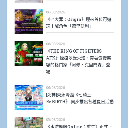
06/08/2026
《七大罪：Origin》迎來首位可遊
玩十誡角色「德里艾利」
06/08/2026
《THE KING OF FIGHTERS
AFK》操控翠綠火焰、帶著傲慢笑
容的格鬥家「阿修．克里門森」登
場
06/08/2026
[死神]東永降臨《七騎士
Re:BIRTH》 同步推出各種夏日活動
05/08/2026
《水滸歷險Online：重生》正式上