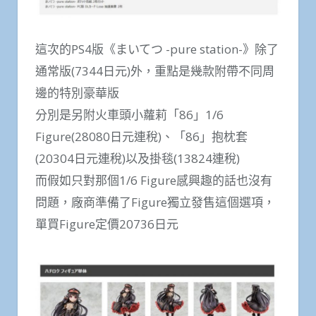
這次的PS4版《まいてつ -pure station-》除了
通常版(7344日元)外，重點是幾款附帶不同周
邊的特別豪華版
分別是另附火車頭小蘿莉「86」1/6
Figure(28080日元連稅)、「86」抱枕套
(20304日元連稅)以及掛毯(13824連稅)
而假如只對那個1/6 Figure感興趣的話也沒有
問題，廠商準備了Figure獨立發售這個選項，
單買Figure定價20736日元