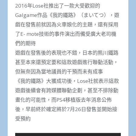
2016年Lose社推出了一款大受歡迎的
Galgame作品《我的鐵路》（まいてつ），遊
戲在發售前就因為火車娘化的主題，還有採用
了E- mote技術的事件演出而備受廣大老司機
們的期待
遊戲在發售後的表現也不錯，日本的熊川鐵路
甚至本來還預定要和這款遊戲進行聯動活動，
但無奈因為當地議員的干預而未有成事
《我的鐵路》大獲成功後，Lose社就表示這款
遊戲後續會有跨媒體聯動企劃，甚至不排除動
畫化的可能性，而PS4移植版去年消息公佈
後，早前終於確定將於7月26日發售並開始接
受預約