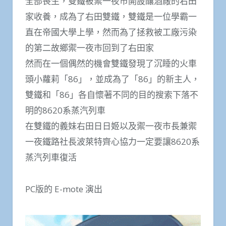
全部喪生，雙鐵被禦一夜市開設釀酒廠的右田
家收養，成為了右田雙鐵，雙鐵是一位學霸一
直在帝國大學上學，然而為了拯救被工廠污染
的第二故鄉禦一夜市回到了右田家
然而在一個偶然的機會雙鐵發現了沉睡的火車
頭小蘿莉「86」，並成為了「86」的新主人，
雙鐵和「86」各自懷著不同的目的搜索下落不
明的8620系蒸汽列車
在雙鐵的義妹右田日日姬以及禦一夜市長兼禦
一夜鐵路社長波萊特齊心協力一定要讓8620系
蒸汽列車復活
PC版的 E-mote 演出