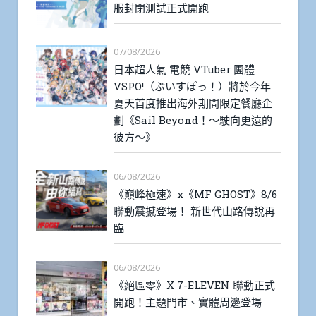
服封閉測試正式開跑
07/08/2026
日本超人氣 電競 VTuber 團體
VSPO!（ぶいすぽっ！）將於今年
夏天首度推出海外期間限定餐廳企
劃《Sail Beyond！～駛向更遠的
彼方～》
06/08/2026
《巔峰極速》x《MF GHOST》8/6
聯動震撼登場！ 新世代山路傳說再
臨
06/08/2026
《絕區零》X 7-ELEVEN 聯動正式
開跑！主題門市、實體周邊登場