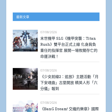
最新文章
07/08/2026
末世機甲 SLG《機甲突襲：Titan
Rush》雙平台正式上線 化身肩負
重任的指揮官 展開一場攸關存亡的
命運決戰！
07/08/2026
《少女前線2：追放》主題活動「月
下安魂曲」古堡開放 精英人形「六
分儀」報到
07/08/2026
《BanG Dream! 交織的樂章》國際