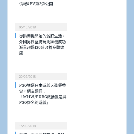
情報&PV第2彈公開
05/10/2018
從跳舞機開始的減肥生活，
外國男性堅持玩跳舞機成功
減重超過120磅改善身體健
康
20/09/2018
FGO獲選日本遊戲大獎優秀
賞，網友調侃：
「MHW/PUBG概括就是與
FGO齊名的遊戲」
15/09/2018