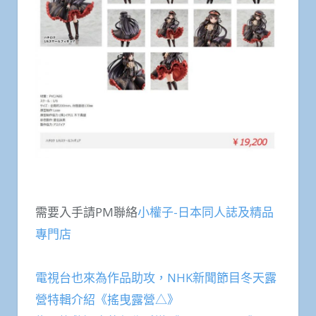
需要入手請PM聯絡
小權子-日本同人誌及精品
專門店
電視台也來為作品助攻，NHK新聞節目冬天露
營特輯介紹《搖曳露營△》