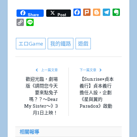
Facebook
Plurk
Blogger
Telegram
Everno
Share
Post
Copy
Line
Link
エロGame
我的鐵路
遊戲
上一篇文章
下一篇文章
歡迎光臨，劇場
【Sunrise×貞本
版《請問您今天
義行】貞本義行
要來點兔子
擔任人設，企劃
嗎？？～Dear
《星與翼的
My Sister～》3
Paradox》啟動
月1日上映！
相關報導