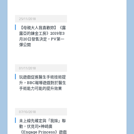
25/11/2018
【母親大人我喜歡妳】《露
露亞的鍊金工房》2019年3
月20日發售決定，PV第一
彈公開
01/11/2018
玩遊戲促進醫生手術技術提
升，BBC報導遊戲對於醫生
手術能力可能的提升效果
07/10/2018
未上線先確定與「我妹」聯
動，伏見司×神崎廣
《Engage Princess》遊戲