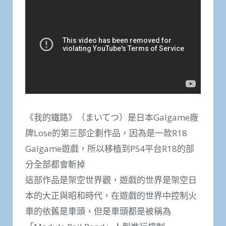
《我的鐵路》（まいてつ）是日本Galgame廠
牌Lose的第三部企劃作品，因為是一款R18
Galgame遊戲，所以移植到PS4平台R18的部
分全部都會斬掉
這部作品是架空世界觀，遊戲的世界是架空日
本的大正與昭和時代，在遊戲的世界中控制火
車的依舊是車頭，但是車頭都是被稱為