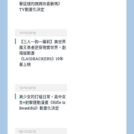
擊這樣的媽媽你喜歡嗎》
TV動畫化決定
19/10/2018
【三人一狗一蘿莉】異世界
魔王勇者逆穿現實世界，劇
場版動畫
《LAIDBACKERS》19年
春上映
15/10/2018
美少女的打槍日常，高中女
生×射擊運動漫畫《Rifle is
Beautiful》動畫化決定
08/10/2018