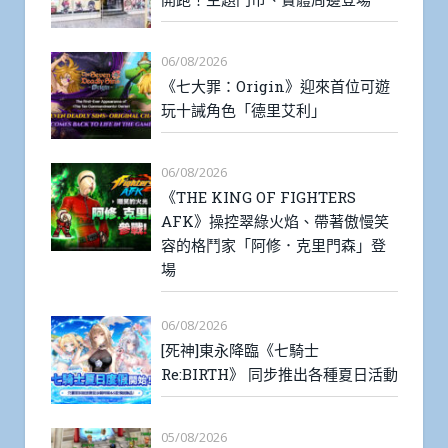
06/08/2026
《七大罪：Origin》迎來首位可遊
玩十誡角色「德里艾利」
06/08/2026
《THE KING OF FIGHTERS
AFK》操控翠綠火焰、帶著傲慢笑
容的格鬥家「阿修．克里門森」登
場
06/08/2026
[死神]東永降臨《七騎士
Re:BIRTH》 同步推出各種夏日活動
05/08/2026