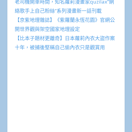
老司機開車時間，知名蘿莉漫畫家quzilax”網
絡歌手上自己粉絲”系列漫畫新一話刊載
【京紫地理雜誌】《紫羅蘭永恆花園》官網公
開世界觀與架空國家地理設定
【比本子題材更離奇】日本蘿莉內衣大盜作案
十年，被捕後堅稱自己偷內衣只是觀賞用