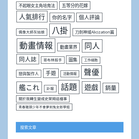
五等分的花嫁
不起眼女主角培育法
人氣排行
個人評論
你的名字
八掛
刀劍神域Alicization篇
偶像大師灰姑娘
動畫情報
同人
動畫業界
同人誌
圖集
哥布林殺手
工作細胞
聲優
手遊
戀與製作人
活動情報
話題
遊戲
艦これ
銷量
訃報
關於我轉生變成史萊姆這檔事
青春豬頭少年不會夢到兔女郎學姐
搜索文章