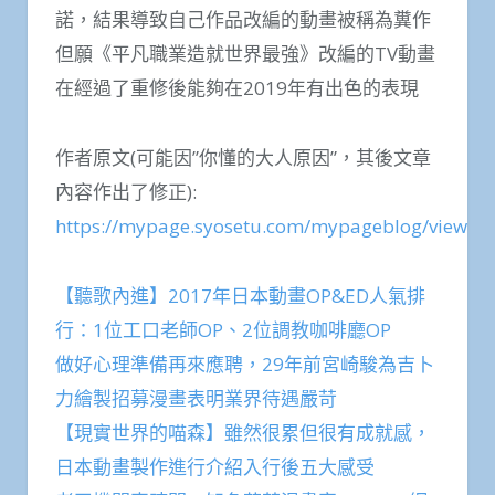
諾，結果導致自己作品改編的動畫被稱為糞作
但願《平凡職業造就世界最強》改編的TV動畫
在經過了重修後能夠在2019年有出色的表現
作者原文(可能因”你懂的大人原因”，其後文章
內容作出了修正):
https://mypage.syosetu.com/mypageblog/view/u
【聽歌內進】2017年日本動畫OP&ED人氣排
行：1位工口老師OP、2位調教咖啡廳OP
做好心理準備再來應聘，29年前宮崎駿為吉卜
力繪製招募漫畫表明業界待遇嚴苛
【現實世界的喵森】雖然很累但很有成就感，
日本動畫製作進行介紹入行後五大感受