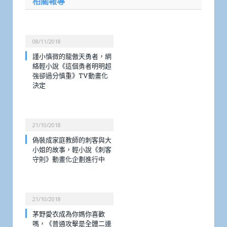
相關報導
08/11/2018
謹小慎微的龍傲天勇者，網
絡輕小說《這個勇者明明超
強卻過分慎重》TV動畫化
決定
21/10/2018
偽裝成家庭教師的刺客與大
小姐的故事，輕小說《刺客
守則》動畫化企劃進行中
21/10/2018
茅野愛衣成為你媽你喜歡
嗎，《普通攻擊是全體二連