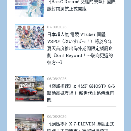
《BanG Dream! 交織的樂章》國際
服封閉測試正式開跑
07/08/2026
日本超人氣 電競 VTuber 團體
VSPO!（ぶいすぽっ！）將於今年
夏天首度推出海外期間限定餐廳企
劃《Sail Beyond！～駛向更遠的
彼方～》
06/08/2026
《巔峰極速》x《MF GHOST》8/6
聯動震撼登場！ 新世代山路傳說再
臨
06/08/2026
《絕區零》X 7-ELEVEN 聯動正式
開跑！主題門市、實體周邊登場