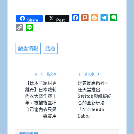
Facebook
Plurk
Blogger
Telegram
Everno
Share
Post
Copy
Line
Link
動畫情報
話題
上一篇文章
下一篇文章
【比本子題材更
玩家反應微妙，
離奇】日本蘿莉
任天堂推出
內衣大盜作案十
Switch與紙板結
年，被捕後堅稱
合的全新玩法
自己偷內衣只是
『Nintendo
觀賞用
Labo』