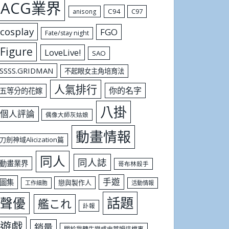
ACG業界
C94
C97
anisong
cosplay
FGO
Fate/stay night
Figure
LoveLive!
SAO
SSSS.GRIDMAN
不起眼女主角培育法
人氣排行
你的名字
五等分的花嫁
八掛
個人評論
偶像大師灰姑娘
動畫情報
刀劍神域Alicization篇
同人
同人誌
動畫業界
哥布林殺手
手遊
圖集
戀與製作人
工作細胞
活動情報
話題
聲優
艦これ
訃報
遊戲
銷量
關於我轉生變成史萊姆這檔事