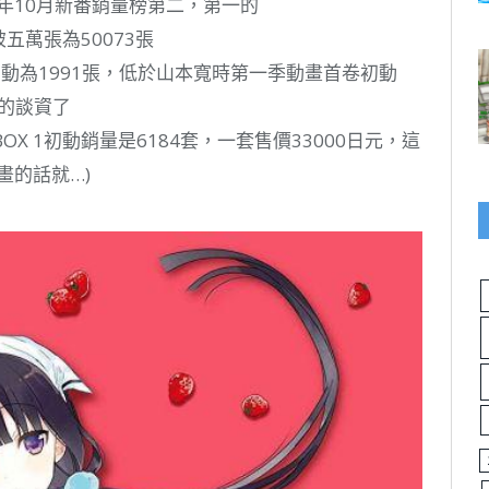
7年10月新番銷量榜第二，第一的
量突破五萬張為50073張
初動為1991張，低於山本寬時第一季動畫首卷初動
上的談資了
D BOX 1初動銷量是6184套，一套售價33000日元，這
畫的話就…)