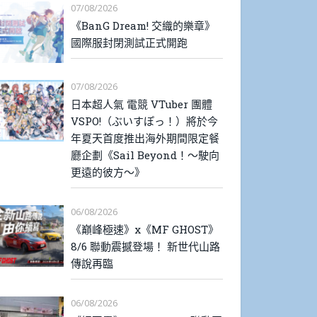
07/08/2026
《BanG Dream! 交織的樂章》
國際服封閉測試正式開跑
07/08/2026
日本超人氣 電競 VTuber 團體
VSPO!（ぶいすぽっ！）將於今
年夏天首度推出海外期間限定餐
廳企劃《Sail Beyond！～駛向
更遠的彼方～》
06/08/2026
《巔峰極速》x《MF GHOST》
8/6 聯動震撼登場！ 新世代山路
傳說再臨
06/08/2026