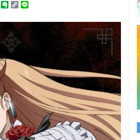
ger
Telegram
Evernote
Copy
Line
Link