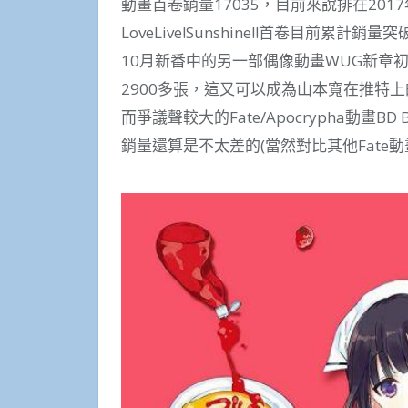
動畫首卷銷量17035，目前來說排在201
LoveLive!Sunshine!!首卷目前累計銷
10月新番中的另一部偶像動畫WUG新章
2900多張，這又可以成為山本寬在推特
而爭議聲較大的Fate/Apocrypha動畫B
銷量還算是不太差的(當然對比其他Fate動