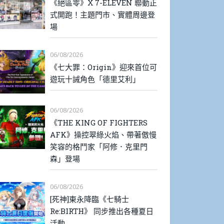
《絕區零》X 7-ELEVEN 聯動正
式開跑！主題門市、實體周邊登
場
06/08/2026
《七大罪：Origin》迎來首位可
遊玩十誡角色「德里艾利」
06/08/2026
《THE KING OF FIGHTERS
AFK》操控翠綠火焰、帶著傲慢
笑容的格鬥家「阿修．克里門
森」登場
06/08/2026
[死神]東永降臨《七騎士
Re:BIRTH》 同步推出各種夏日
活動