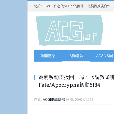
關於ACGer
作者與ACGer的關係
徵稿與推廣合作
新聞動態
活動情報
ACGN&同
為萌系動畫扳回一局，《調教咖啡廳
Fate/Apocrypha初動6184
作者:
ACGER編輯部
日期:
05/01/2018