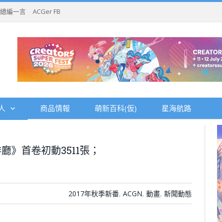
總編一言
ACGer FB
人
商品情報
萌新百科(仮)
星海航路
》首卷初動3511張；
2017年秋季新番
,
ACGN
,
動畫
,
新聞動態