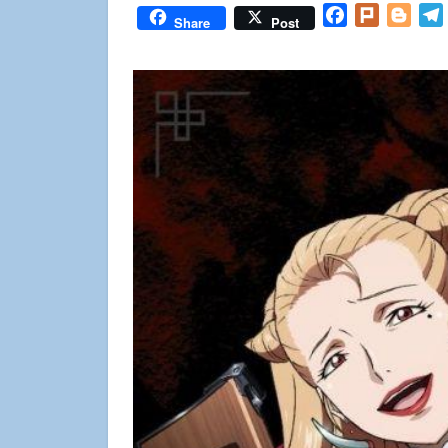
Facebook
Plurk
Blog
Share
Post