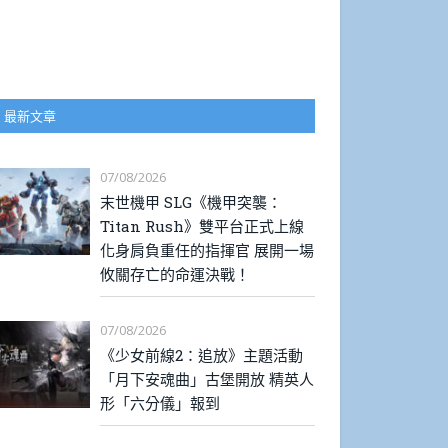
最新文章
07/08/2026
末世機甲 SLG《機甲突襲：
Titan Rush》雙平台正式上線
化身肩負重任的指揮官 展開一場
攸關存亡的命運決戰！
07/08/2026
《少女前線2：追放》主題活動
「月下安魂曲」古堡開放 精英人
形「六分儀」報到