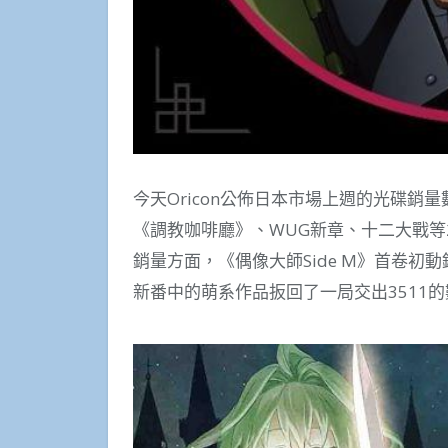
今天Oricon公佈日本市場上週的光碟銷量
《調教咖啡廳》、WUG新章、十二大戰等2
銷量方面，《偶像大師Side M》首卷初
新番中的萌系作品扳回了一局交出3511