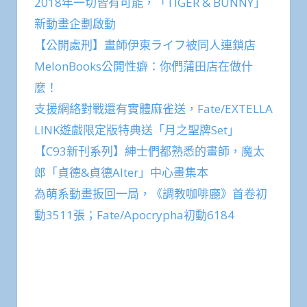
2018年一切皆有可能，「TIGER & BUNNY」
新動畫企劃啟動
【公開處刑】畫師伊東ライフ被同人連鎖店
MelonBooks公開性癖：你們蒲田店在做什
麼！
支援網絡對戰還有實體麻雀送，Fate/EXTELLA
LINK遊戲限定版特典送「月之聖牌Set」
【C93新刊系列】紳士們都熟悉的畫師，魔太
郎「貞德&貞德Alter」中心畫集本
為萌系動畫扳回一局，《調教咖啡廳》首卷初
動3511張；Fate/Apocrypha初動6184