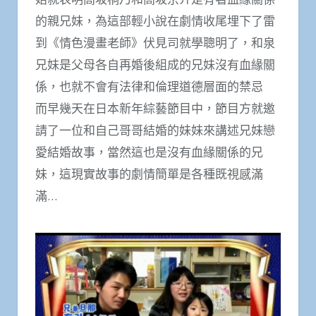
的親兄妹，為這部輕小說在劇情收尾埋下了雷
到《情色漫畫老師》伏見司就學聰明了，和泉
兄妹是父母各自再婚後組成的兄妹沒有血緣關
係，也就不會有法律和倫理道德層面的禁忌
而早幾天在日本新年綜藝節目中，節目方就邀
請了一位和自己哥哥結婚的妹妹來講述兄妹戀
愛結婚故事，當然這也是沒有血緣關係的兄
妹，這現實故事的劇情簡單是各種既視感滿
滿…