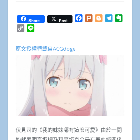
Facebook
Plurk
Blogger
Telegram
Everno
Share
Post
Copy
Line
Link
原文授權轉載自ACGdoge
伏見司的《我的妹妹哪有這麼可愛》由於一開
始就表明高坂桐乃和高坂京介是有著血緣關係