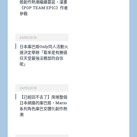
姬創作熱潮繼續蔓延，漫畫
《POP TEAM EPIC》作者
參戰
24/09/2018
日本庫巴姬Only同人活動火
速決定舉辦「看來是有勝過
任天堂最強法務部的自信
呢」
24/09/2018
【已經回不去了】席捲整個
日本網路的庫巴姬，Mario
系列角色庫巴女體化創作熱
潮