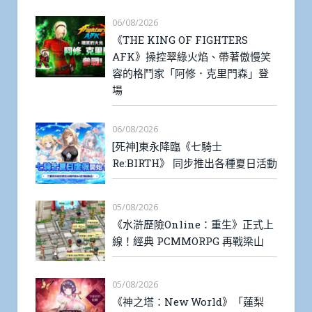
06/08/2026
《THE KING OF FIGHTERS
AFK》操控翠綠火焰、帶著傲慢笑
容的格鬥家「阿修．克里門森」登
場
06/08/2026
[死神]東永降臨《七騎士
Re:BIRTH》 同步推出各種夏日活動
05/08/2026
《水滸歷險Online：重生》正式上
線！經典 PCMMORPG 再戰梁山
05/08/2026
《神之塔：New World》「蓮梨