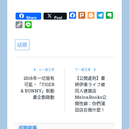
Facebook
Plurk
Blogger
Telegram
Everno
Share
Post
Copy
Line
Link
話題
上一篇文章
下一篇文章
2018年一切皆有
【公開處刑】畫
可能，「TIGER
師伊東ライフ被
& BUNNY」新動
同人連鎖店
畫企劃啟動
MelonBooks公
開性癖：你們蒲
田店在做什麼！
相關報導