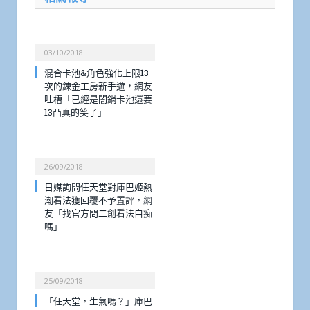
03/10/2018
混合卡池&角色強化上限13
次的鍊金工房新手遊，網友
吐槽「已經是闇鍋卡池還要
13凸真的笑了」
26/09/2018
日媒詢問任天堂對庫巴姬熱
潮看法獲回覆不予置評，網
友「找官方問二創看法白痴
嗎」
25/09/2018
「任天堂，生氣嗎？」庫巴