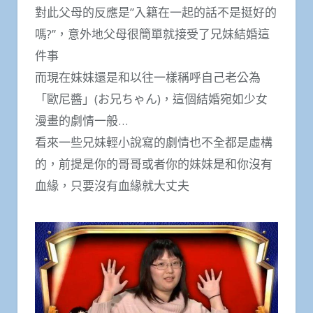
對此父母的反應是”入籍在一起的話不是挺好的
嗎?”，意外地父母很簡單就接受了兄妹結婚這
件事
而現在妹妹還是和以往一樣稱呼自己老公為
「歐尼醬」(お兄ちゃん)，這個結婚宛如少女
漫畫的劇情一般…
看來一些兄妹輕小說寫的劇情也不全都是虛構
的，前提是你的哥哥或者你的妹妹是和你沒有
血緣，只要沒有血緣就大丈夫