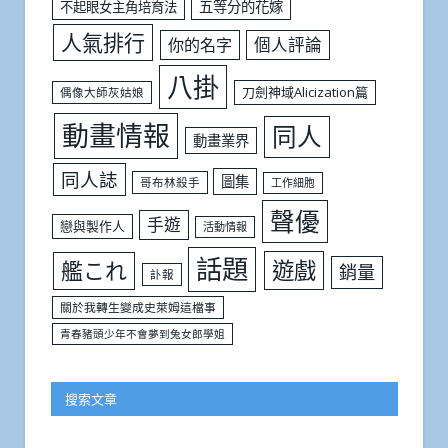
五等分的花嫁
不起眼女主角培育法
人氣排行
個人評論
你的名字
八掛
刀劍神域Alicization篇
偶像大師灰姑娘
動畫情報
同人
動畫業界
同人誌
圖集
哥布林殺手
工作細胞
聲優
手遊
戀與製作人
活動情報
話題
遊戲
艦これ
銷量
訃報
關於我轉生變成史萊姆這檔事
青春豬頭少年不會夢到兔女郎學姐
搜索文章