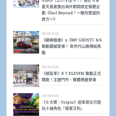
VSPO!（ぶいすぽっ！）將於今年
夏天首度推出海外期間限定餐廳企
劃《Sail Beyond！～駛向更遠的
彼方～》
06/08/2026
《巔峰極速》x《MF GHOST》8/6
聯動震撼登場！ 新世代山路傳說再
臨
06/08/2026
《絕區零》X 7-ELEVEN 聯動正式
開跑！主題門市、實體周邊登場
06/08/2026
《七大罪：Origin》迎來首位可遊
玩十誡角色「德里艾利」