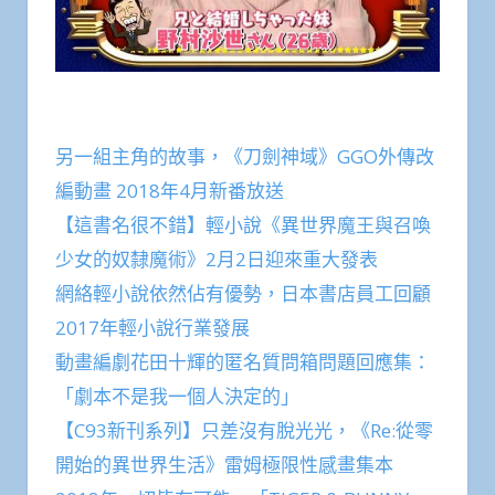
另一組主角的故事，《刀劍神域》GGO外傳改
編動畫 2018年4月新番放送
【這書名很不錯】輕小說《異世界魔王與召喚
少女的奴隸魔術》2月2日迎來重大發表
網絡輕小說依然佔有優勢，日本書店員工回顧
2017年輕小說行業發展
動畫編劇花田十輝的匿名質問箱問題回應集：
「劇本不是我一個人決定的」
【C93新刊系列】只差沒有脫光光，《Re:從零
開始的異世界生活》雷姆極限性感畫集本