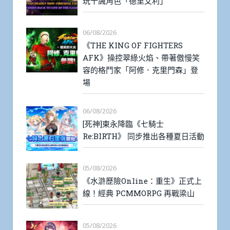
玩十誡角色「德里艾利」
06/08/2026
《THE KING OF FIGHTERS
AFK》操控翠綠火焰、帶著傲慢笑
容的格鬥家「阿修．克里門森」登
場
06/08/2026
[死神]東永降臨《七騎士
Re:BIRTH》 同步推出各種夏日活動
05/08/2026
《水滸歷險Online：重生》正式上
線！經典 PCMMORPG 再戰梁山
05/08/2026