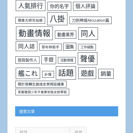
人氣排行
個人評論
你的名字
八掛
刀劍神域Alicization篇
偶像大師灰姑娘
動畫情報
同人
動畫業界
同人誌
圖集
哥布林殺手
工作細胞
聲優
手遊
戀與製作人
活動情報
話題
遊戲
艦これ
銷量
訃報
關於我轉生變成史萊姆這檔事
青春豬頭少年不會夢到兔女郎學姐
搜索文章