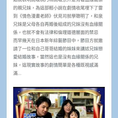
的親兄妹，為這部輕小說在劇情收尾埋下了雷
到《情色漫畫老師》伏見司就學聰明了，和泉
兄妹是父母各自再婚後組成的兄妹沒有血緣關
係，也就不會有法律和倫理道德層面的禁忌
而早幾天在日本新年綜藝節目中，節目方就邀
請了一位和自己哥哥結婚的妹妹來講述兄妹戀
愛結婚故事，當然這也是沒有血緣關係的兄
妹，這現實故事的劇情簡單是各種既視感滿
滿…