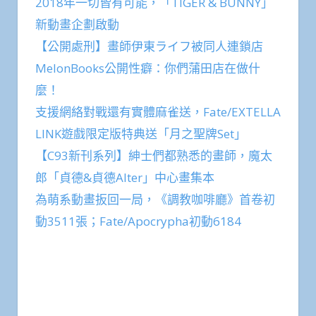
2018年一切皆有可能，「TIGER & BUNNY」
新動畫企劃啟動
【公開處刑】畫師伊東ライフ被同人連鎖店
MelonBooks公開性癖：你們蒲田店在做什
麼！
支援網絡對戰還有實體麻雀送，Fate/EXTELLA
LINK遊戲限定版特典送「月之聖牌Set」
【C93新刊系列】紳士們都熟悉的畫師，魔太
郎「貞德&貞德Alter」中心畫集本
為萌系動畫扳回一局，《調教咖啡廳》首卷初
動3511張；Fate/Apocrypha初動6184