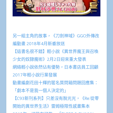
另一組主角的故事，《刀劍神域》GGO外傳改
編動畫 2018年4月新番放送
【這書名很不錯】輕小說《異世界魔王與召喚
少女的奴隸魔術》2月2日迎來重大發表
網絡輕小說依然佔有優勢，日本書店員工回顧
2017年輕小說行業發展
動畫編劇花田十輝的匿名質問箱問題回應集：
「劇本不是我一個人決定的」
【C93新刊系列】只差沒有脫光光，《Re:從零
開始的異世界生活》雷姆極限性感畫集本