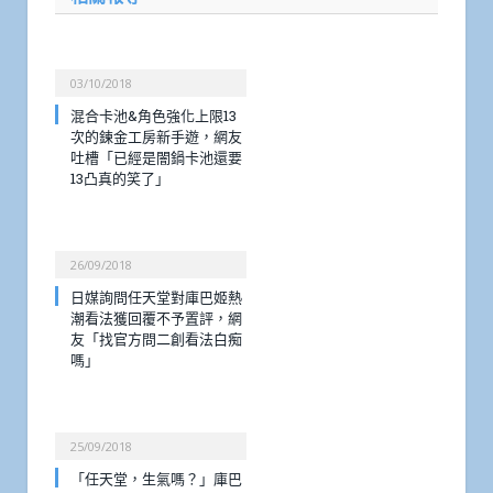
03/10/2018
混合卡池&角色強化上限13
次的鍊金工房新手遊，網友
吐槽「已經是闇鍋卡池還要
13凸真的笑了」
26/09/2018
日媒詢問任天堂對庫巴姬熱
潮看法獲回覆不予置評，網
友「找官方問二創看法白痴
嗎」
25/09/2018
「任天堂，生氣嗎？」庫巴