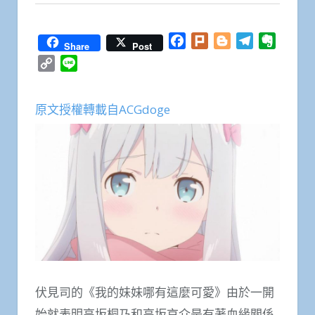
Facebook
Plurk
Blogger
Telegram
Everno
Share
Post
Copy
Line
Link
原文授權轉載自ACGdoge
伏見司的《我的妹妹哪有這麼可愛》由於一開
始就表明高坂桐乃和高坂京介是有著血緣關係