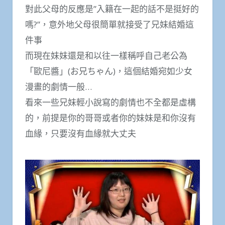
對此父母的反應是”入籍在一起的話不是挺好的
嗎?”，意外地父母很簡單就接受了兄妹結婚這
件事
而現在妹妹還是和以往一樣稱呼自己老公為
「歐尼醬」(お兄ちゃん)，這個結婚宛如少女
漫畫的劇情一般…
看來一些兄妹輕小說寫的劇情也不全都是虛構
的，前提是你的哥哥或者你的妹妹是和你沒有
血緣，只要沒有血緣就大丈夫