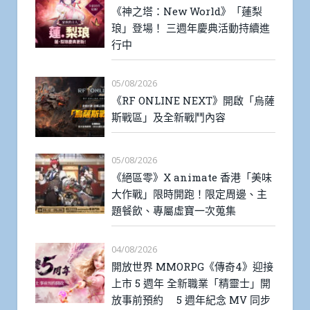
《神之塔：New World》「蓮梨
琅」登場！ 三週年慶典活動持續進
行中
05/08/2026
《RF ONLINE NEXT》開啟「烏薩
斯戰區」及全新戰鬥內容
05/08/2026
《絕區零》X animate 香港「美味
大作戰」限時開跑！限定周邊、主
題餐飲、專屬虛寶一次蒐集
04/08/2026
開放世界 MMORPG《傳奇4》迎接
上市 5 週年 全新職業「精靈士」開
放事前預約 5 週年紀念 MV 同步