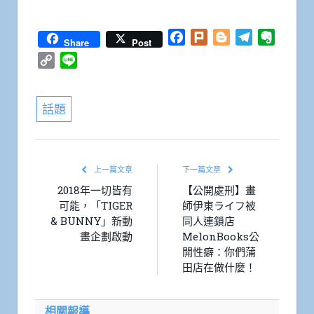
Facebook
Plurk
Blogger
Telegram
Everno
Share
Post
Copy
Line
Link
話題
上一篇文章
下一篇文章
2018年一切皆有
【公開處刑】畫
可能，「TIGER
師伊東ライフ被
& BUNNY」新動
同人連鎖店
畫企劃啟動
MelonBooks公
開性癖：你們蒲
田店在做什麼！
相關報導