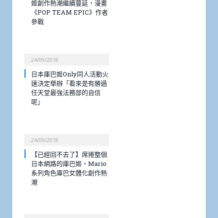
姬創作熱潮繼續蔓延，漫畫
《POP TEAM EPIC》作者
參戰
24/09/2018
日本庫巴姬Only同人活動火
速決定舉辦「看來是有勝過
任天堂最強法務部的自信
呢」
24/09/2018
【已經回不去了】席捲整個
日本網路的庫巴姬，Mario
系列角色庫巴女體化創作熱
潮