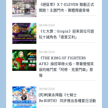
《絕區零》X 7-ELEVEN 聯動正式
開跑！主題門市、實體周邊登場
06/08/2026
《七大罪：Origin》迎來首位可遊
玩十誡角色「德里艾利」
06/08/2026
《THE KING OF FIGHTERS
AFK》操控翠綠火焰、帶著傲慢笑
容的格鬥家「阿修．克里門森」登
場
06/08/2026
[死神]東永降臨《七騎士
Re:BIRTH》 同步推出各種夏日活動