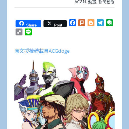
ACGN
,
動畫
,
新聞動態
Facebook
Plurk
Blogger
Telegram
Everno
Share
Post
Copy
Line
Link
原文授權轉載自ACGdoge