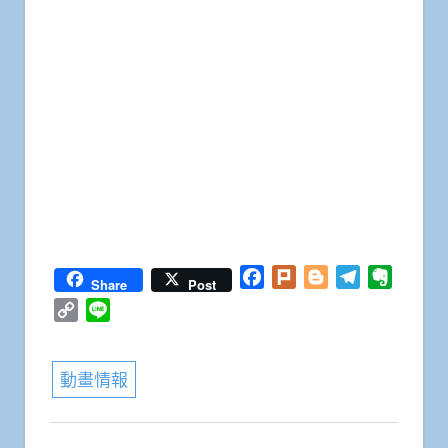
Facebook
Plurk
Blogger
Telegram
Everno
Share
Post
Copy
Line
Link
動畫情報