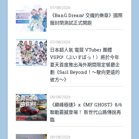
07/08/2026
《BanG Dream! 交織的樂章》國際
服封閉測試正式開跑
07/08/2026
日本超人氣 電競 VTuber 團體
VSPO!（ぶいすぽっ！）將於今年
夏天首度推出海外期間限定餐廳企
劃《Sail Beyond！～駛向更遠的
彼方～》
06/08/2026
《巔峰極速》x《MF GHOST》8/6
聯動震撼登場！ 新世代山路傳說再
臨
06/08/2026