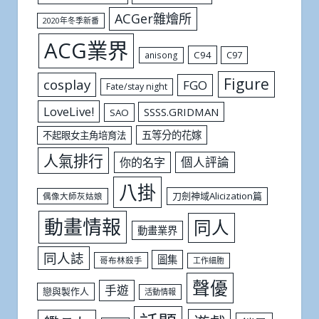
ACGer雜燴所
2020年冬季新番
ACG業界
C94
C97
anisong
Figure
cosplay
FGO
Fate/stay night
LoveLive!
SSSS.GRIDMAN
SAO
五等分的花嫁
不起眼女主角培育法
人氣排行
個人評論
你的名字
八掛
刀劍神域Alicization篇
偶像大師灰姑娘
動畫情報
同人
動畫業界
同人誌
圖集
哥布林殺手
工作細胞
聲優
手遊
戀與製作人
活動情報