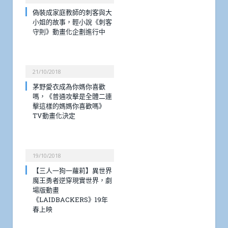
偽裝成家庭教師的刺客與大
小姐的故事，輕小說《刺客
守則》動畫化企劃進行中
21/10/2018
茅野愛衣成為你媽你喜歡
嗎，《普通攻擊是全體二連
擊這樣的媽媽你喜歡嗎》
TV動畫化決定
19/10/2018
【三人一狗一蘿莉】異世界
魔王勇者逆穿現實世界，劇
場版動畫
《LAIDBACKERS》19年
春上映