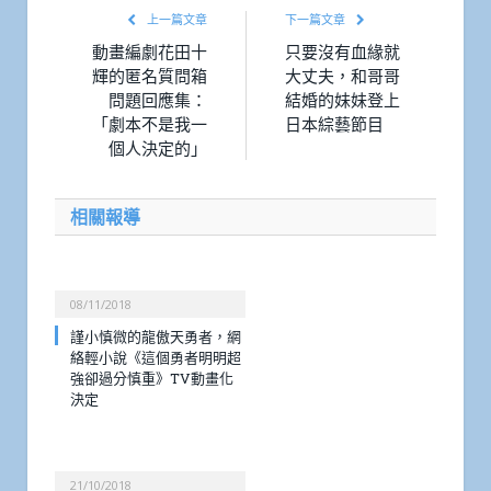
上一篇文章
下一篇文章
動畫編劇花田十
只要沒有血緣就
輝的匿名質問箱
大丈夫，和哥哥
問題回應集：
結婚的妹妹登上
「劇本不是我一
日本綜藝節目
個人決定的」
相關報導
08/11/2018
謹小慎微的龍傲天勇者，網
絡輕小說《這個勇者明明超
強卻過分慎重》TV動畫化
決定
21/10/2018