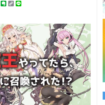
ger
Telegram
Evernote
Copy
Line
Link