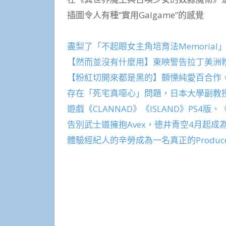
插圖令人有種”實用Galgame”的感覺
盡梨了「不起眼女主角培育法Memoria
【然而並沒有什麼用】東映警告拉丁美洲
【粉紅切開來都是黑的】顫慄純愛百合作，漫畫《
存在「死宅真噁心」問題，日本大學副教
遊戲《CLANNAD》《ISLAND》PS4版
告別武士道擁抱Avex，徳井青空4月起成為Ave
體驗經紀人的辛勞成為一名真正的Produce