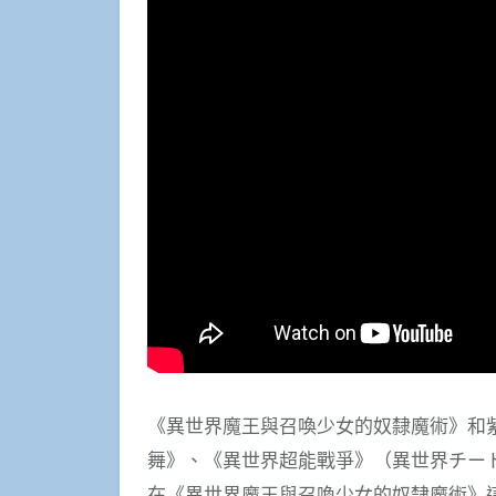
《異世界魔王與召喚少女的奴隸魔術》和
舞》、《異世界超能戰爭》（異世界チー
在《異世界魔王與召喚少女的奴隸魔術》