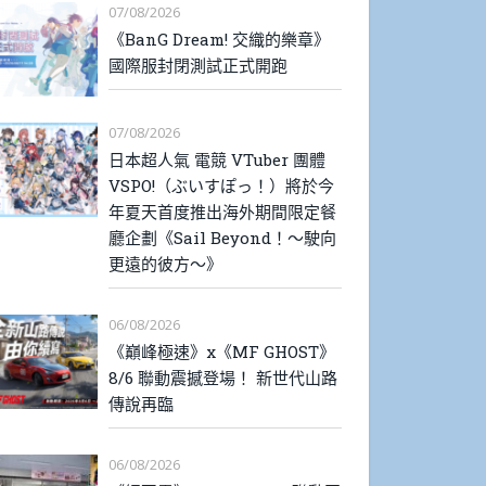
07/08/2026
《BanG Dream! 交織的樂章》
國際服封閉測試正式開跑
07/08/2026
日本超人氣 電競 VTuber 團體
VSPO!（ぶいすぽっ！）將於今
年夏天首度推出海外期間限定餐
廳企劃《Sail Beyond！～駛向
更遠的彼方～》
06/08/2026
《巔峰極速》x《MF GHOST》
8/6 聯動震撼登場！ 新世代山路
傳說再臨
06/08/2026