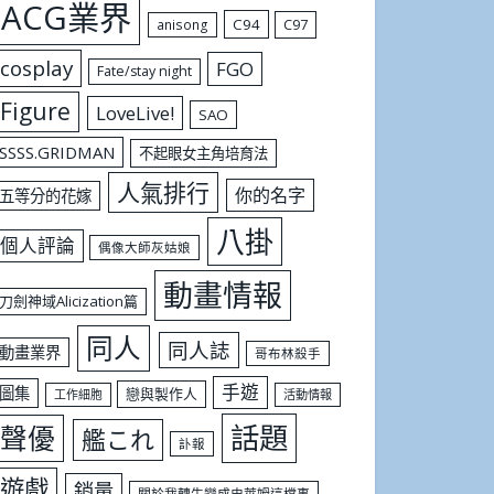
ACG業界
C94
C97
anisong
cosplay
FGO
Fate/stay night
Figure
LoveLive!
SAO
SSSS.GRIDMAN
不起眼女主角培育法
人氣排行
你的名字
五等分的花嫁
八掛
個人評論
偶像大師灰姑娘
動畫情報
刀劍神域Alicization篇
同人
同人誌
動畫業界
哥布林殺手
手遊
圖集
戀與製作人
工作細胞
活動情報
話題
聲優
艦これ
訃報
遊戲
銷量
關於我轉生變成史萊姆這檔事