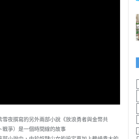
紫雪夜撰寫的另外兩部小說《放浪勇者與金幣共
ト戦爭）是一個時間線的故事
這部小說中，由於奴隸少女的設定再加上鶴崎貴大的