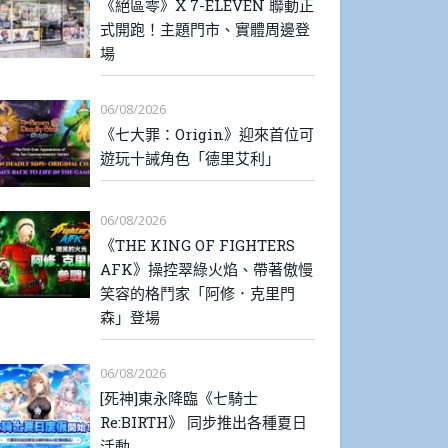
《絕區零》X 7-ELEVEN 聯動正
式開跑！主題門市、實體周邊登
場
06/08/2026
《七大罪：Origin》迎來首位可
遊玩十誡角色「德里艾利」
06/08/2026
《THE KING OF FIGHTERS
AFK》操控翠綠火焰、帶著傲慢
笑容的格鬥家「阿修．克里門
森」登場
06/08/2026
[死神]東永降臨《七騎士
Re:BIRTH》 同步推出各種夏日
活動