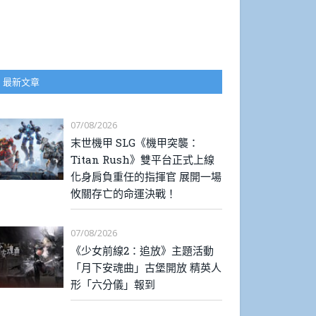
最新文章
07/08/2026
末世機甲 SLG《機甲突襲：
Titan Rush》雙平台正式上線
化身肩負重任的指揮官 展開一場
攸關存亡的命運決戰！
07/08/2026
《少女前線2：追放》主題活動
「月下安魂曲」古堡開放 精英人
形「六分儀」報到