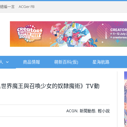
總編一言
ACGer FB
人
商品情報
萌新百科(仮)
星海航路
世界魔王與召喚少女的奴隸魔術》TV動
ACGN
,
新聞動態
,
輕小說