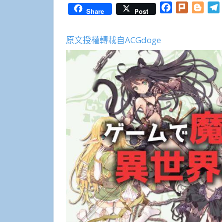
Facebook
Plurk
Blog
Share
Post
原文授權轉載自ACGdoge