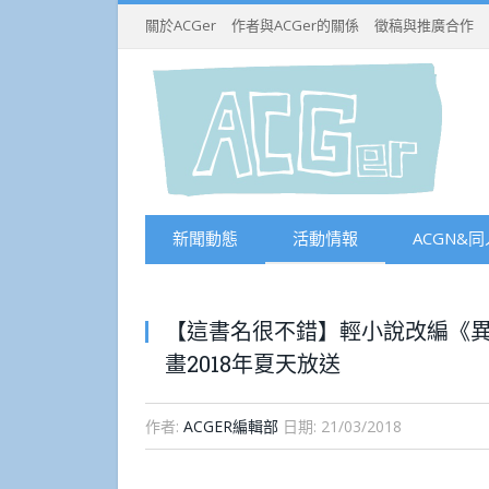
關於ACGer
作者與ACGer的關係
徵稿與推廣合作
新聞動態
活動情報
ACGN&同
【這書名很不錯】輕小說改編《異
畫2018年夏天放送
作者:
ACGER編輯部
日期:
21/03/2018