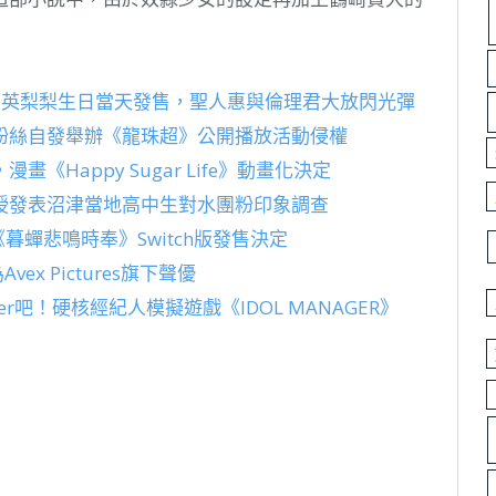
l」英梨梨生日當天發售，聖人惠與倫理君大放閃光彈
粉絲自發舉辦《龍珠超》公開播放活動侵權
Happy Sugar Life》動畫化決定
授發表沼津當地高中生對水團粉印象調查
、《暮蟬悲鳴時奉》Switch版發售決定
x Pictures旗下聲優
r吧！硬核經紀人模擬遊戲《IDOL MANAGER》