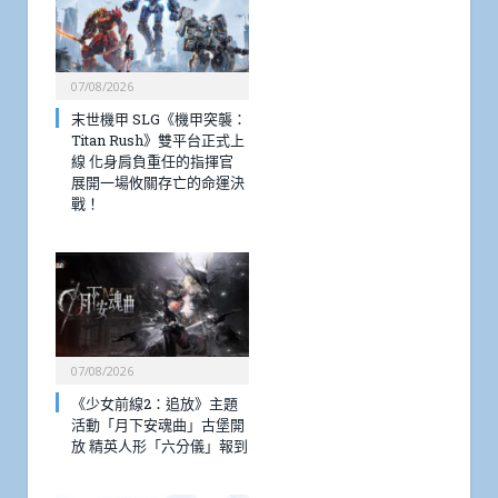
07/08/2026
末世機甲 SLG《機甲突襲：
Titan Rush》雙平台正式上
線 化身肩負重任的指揮官
展開一場攸關存亡的命運決
戰！
07/08/2026
《少女前線2：追放》主題
活動「月下安魂曲」古堡開
放 精英人形「六分儀」報到