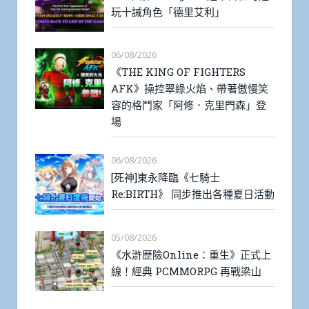
玩十誡角色「德里艾利」
06/08/2026
《THE KING OF FIGHTERS
AFK》操控翠綠火焰、帶著傲慢笑
容的格鬥家「阿修．克里門森」登
場
06/08/2026
[死神]東永降臨《七騎士
Re:BIRTH》 同步推出各種夏日活動
05/08/2026
《水滸歷險Online：重生》正式上
線！經典 PCMMORPG 再戰梁山