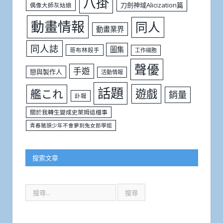
八掛
刀劍神域Alicization篇
偶像大師灰姑娘
動畫情報
同人
動畫業界
同人誌
圖集
哥布林殺手
工作細胞
聲優
手遊
戀與製作人
活動情報
話題
遊戲
艦これ
銷量
訃報
關於我轉生變成史萊姆這檔事
青春豬頭少年不會夢到兔女郎學姐
搜索文章