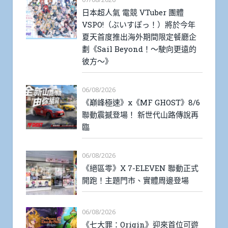
日本超人氣 電競 VTuber 團體
VSPO!（ぶいすぽっ！）將於今年
夏天首度推出海外期間限定餐廳企
劃《Sail Beyond！～駛向更遠的
彼方～》
06/08/2026
《巔峰極速》x《MF GHOST》8/6
聯動震撼登場！ 新世代山路傳說再
臨
06/08/2026
《絕區零》X 7-ELEVEN 聯動正式
開跑！主題門市、實體周邊登場
06/08/2026
《七大罪：Origin》迎來首位可遊