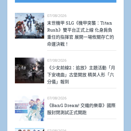
07/08/2026
末世機甲 SLG《機甲突襲：Titan
Rush》雙平台正式上線 化身肩負
重任的指揮官 展開一場攸關存亡的
命運決戰！
07/08/2026
《少女前線2：追放》主題活動「月
下安魂曲」古堡開放 精英人形「六
分儀」報到
07/08/2026
《BanG Dream! 交織的樂章》國際
服封閉測試正式開跑
07/08/2026