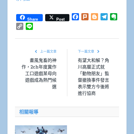
Facebook
Plurk
Blogger
Telegram
Everno
Share
Post
Copy
Line
Link
上一篇文章
下一篇文章
畫風鬼畜的神
有望大和解？角
作，2ch年度糞作
川高層正式就
工口遊戲某母向
「動物朋友」監
遊戲成為熱門候
督撤換事件發言
選
表示雙方今後將
進行協商
相關報導