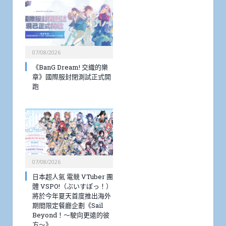
07/08/2026
《BanG Dream! 交織的樂
章》國際服封閉測試正式開
跑
07/08/2026
日本超人氣 電競 VTuber 團
體 VSPO!（ぶいすぽっ！）
將於今年夏天首度推出海外
期間限定餐廳企劃《Sail
Beyond！～駛向更遠的彼
方～》