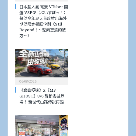
日本超人氣 電競 VTuber 團
體 VSPO!（ぶいすぽっ！）
將於今年夏天首度推出海外
期間限定餐廳企劃《Sail
Beyond！～駛向更遠的彼
方～》
06/08/2026
《巔峰極速》x《MF
GHOST》8/6 聯動震撼登
場！ 新世代山路傳說再臨