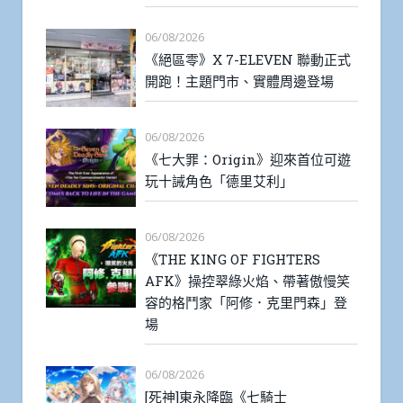
06/08/2026
《絕區零》X 7-ELEVEN 聯動正式
開跑！主題門市、實體周邊登場
06/08/2026
《七大罪：Origin》迎來首位可遊
玩十誡角色「德里艾利」
06/08/2026
《THE KING OF FIGHTERS
AFK》操控翠綠火焰、帶著傲慢笑
容的格鬥家「阿修．克里門森」登
場
06/08/2026
[死神]東永降臨《七騎士