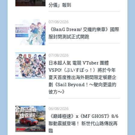
分儀」報到
07/08/2026
《BanG Dream! 交織的樂章》國際
服封閉測試正式開跑
07/08/2026
日本超人氣 電競 VTuber 團體
VSPO!（ぶいすぽっ！）將於今年
夏天首度推出海外期間限定餐廳企
劃《Sail Beyond！～駛向更遠的
彼方～》
06/08/2026
《巔峰極速》x《MF GHOST》8/6
聯動震撼登場！ 新世代山路傳說再
臨