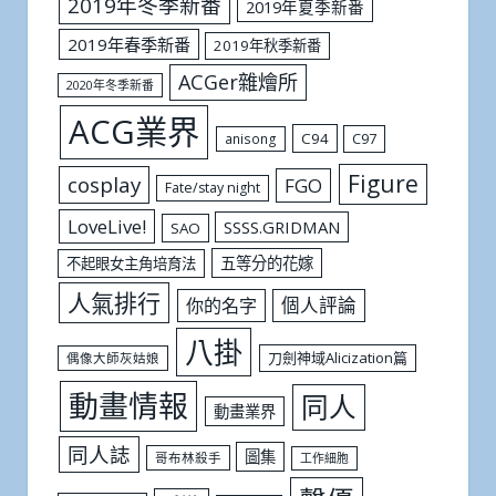
2019年冬季新番
2019年夏季新番
2019年春季新番
2019年秋季新番
ACGer雜燴所
2020年冬季新番
ACG業界
C94
C97
anisong
Figure
cosplay
FGO
Fate/stay night
LoveLive!
SSSS.GRIDMAN
SAO
五等分的花嫁
不起眼女主角培育法
人氣排行
個人評論
你的名字
八掛
刀劍神域Alicization篇
偶像大師灰姑娘
動畫情報
同人
動畫業界
同人誌
圖集
哥布林殺手
工作細胞