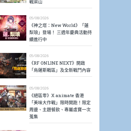
戰梁山
05/08/2026
《神之塔：New World》「蓮
梨琅」登場！ 三週年慶典活動持
續進行中
05/08/2026
《RF ONLINE NEXT》開啟
「烏薩斯戰區」及全新戰鬥內容
05/08/2026
《絕區零》X animate 香港
「美味大作戰」限時開跑！限定
周邊、主題餐飲、專屬虛寶一次
蒐集