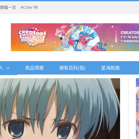
總編一言
ACGer FB
人
商品情報
萌新百科(仮)
星海航路