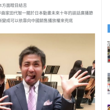
本方面瞠目結舌
滋與作曲家田代智一關於日本動畫未來十年的談話廣播節
漸變成可以依靠向中國銷售播放權來兜底