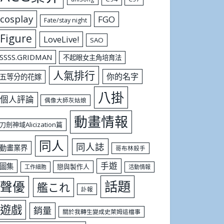
cosplay
FGO
Fate/stay night
Figure
LoveLive!
SAO
SSSS.GRIDMAN
不起眼女主角培育法
人氣排行
你的名字
五等分的花嫁
八掛
個人評論
偶像大師灰姑娘
動畫情報
刀劍神域Alicization篇
同人
同人誌
動畫業界
哥布林殺手
手遊
圖集
戀與製作人
工作細胞
活動情報
話題
聲優
艦これ
訃報
遊戲
銷量
關於我轉生變成史萊姆這檔事