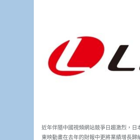
近年伴隨中國視頻網站競爭日趨激烈，日
東映動畫在去年的財報中更將業績增長歸