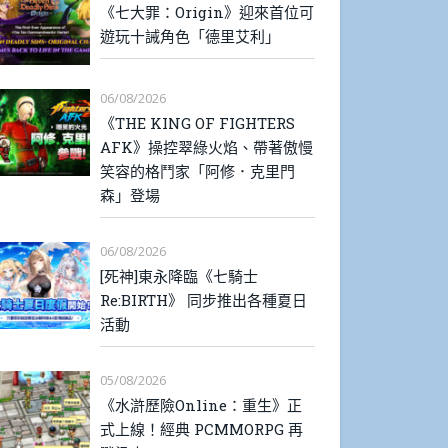
《七大罪：Origin》迎來首位可
遊玩十誡角色「德里艾利」
06/08/2026
《THE KING OF FIGHTERS
AFK》操控翠綠火焰、帶著傲慢
笑容的格鬥家「阿修．克里門
森」登場
06/08/2026
[死神]東永降臨《七騎士
Re:BIRTH》 同步推出各種夏日
活動
05/08/2026
《水滸歷險Online：重生》正
式上線！經典 PCMMORPG 再