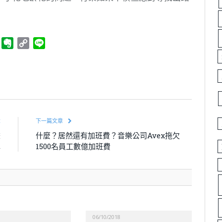
ger
Telegram
Evernote
Copy
Line
Link
章
下一篇文章
畫
什麼？居然還有加班費？音樂公司Avex拖欠
彈
1500名員工數億加班費
06/10/2018