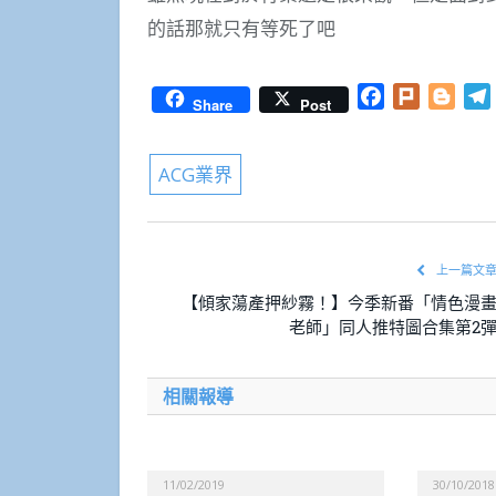
的話那就只有等死了吧
Facebook
Plurk
Blog
Share
Post
ACG業界
上一篇文
【傾家蕩產押紗霧！】今季新番「情色漫
老師」同人推特圖合集第2
相關報導
11/02/2019
30/10/2018