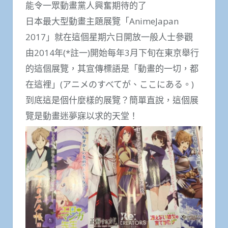
能令一眾動畫黨人興奮期待的了
日本最大型動畫主題展覽「AnimeJapan
2017」就在這個星期六日開放一般人士參觀
由2014年(*註一)開始每年3月下旬在東京舉行
的這個展覽，其宣傳標語是「動畫的一切，都
在這裡」(アニメのすべてが、ここにある。)
到底這是個什麼樣的展覽？簡單直說，這個展
覽是動畫迷夢寐以求的天堂！