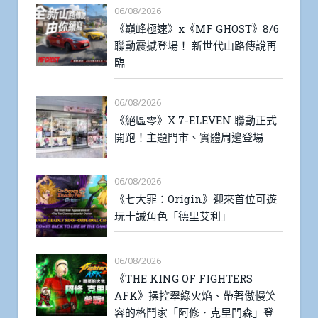
06/08/2026
《巔峰極速》x《MF GHOST》8/6
聯動震撼登場！ 新世代山路傳說再
臨
06/08/2026
《絕區零》X 7-ELEVEN 聯動正式
開跑！主題門市、實體周邊登場
06/08/2026
《七大罪：Origin》迎來首位可遊
玩十誡角色「德里艾利」
06/08/2026
《THE KING OF FIGHTERS
AFK》操控翠綠火焰、帶著傲慢笑
容的格鬥家「阿修．克里門森」登