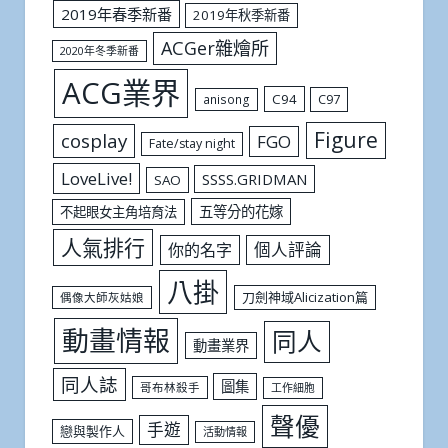
2019年春季新番
2019年秋季新番
ACGer雜燴所
2020年冬季新番
ACG業界
C94
C97
anisong
Figure
cosplay
FGO
Fate/stay night
LoveLive!
SSSS.GRIDMAN
SAO
五等分的花嫁
不起眼女主角培育法
人氣排行
個人評論
你的名字
八掛
刀劍神域Alicization篇
偶像大師灰姑娘
動畫情報
同人
動畫業界
同人誌
圖集
哥布林殺手
工作細胞
聲優
手遊
戀與製作人
活動情報