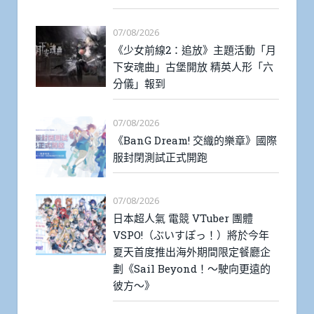
07/08/2026
《少女前線2：追放》主題活動「月
下安魂曲」古堡開放 精英人形「六
分儀」報到
07/08/2026
《BanG Dream! 交織的樂章》國際
服封閉測試正式開跑
07/08/2026
日本超人氣 電競 VTuber 團體
VSPO!（ぶいすぽっ！）將於今年
夏天首度推出海外期間限定餐廳企
劃《Sail Beyond！～駛向更遠的
彼方～》