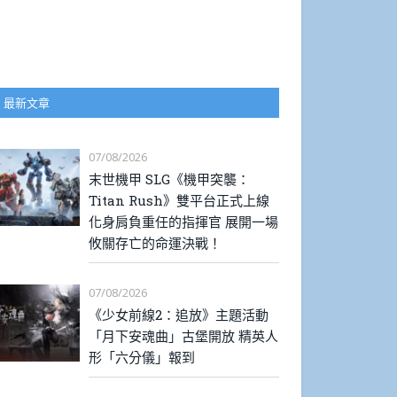
最新文章
07/08/2026
末世機甲 SLG《機甲突襲：
Titan Rush》雙平台正式上線
化身肩負重任的指揮官 展開一場
攸關存亡的命運決戰！
07/08/2026
《少女前線2：追放》主題活動
「月下安魂曲」古堡開放 精英人
形「六分儀」報到