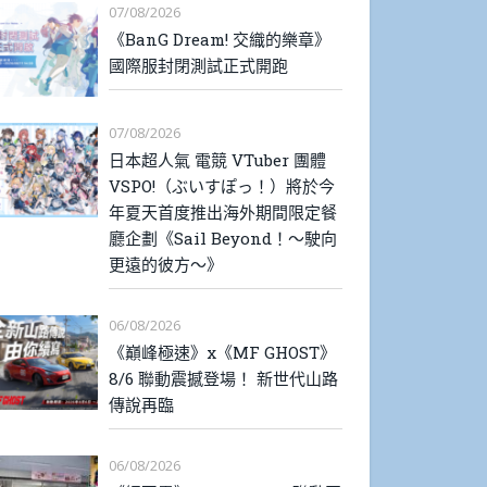
07/08/2026
《BanG Dream! 交織的樂章》
國際服封閉測試正式開跑
07/08/2026
日本超人氣 電競 VTuber 團體
VSPO!（ぶいすぽっ！）將於今
年夏天首度推出海外期間限定餐
廳企劃《Sail Beyond！～駛向
更遠的彼方～》
06/08/2026
《巔峰極速》x《MF GHOST》
8/6 聯動震撼登場！ 新世代山路
傳說再臨
06/08/2026