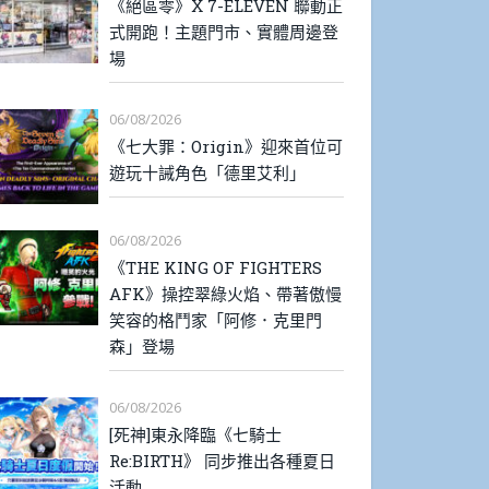
《絕區零》X 7-ELEVEN 聯動正
式開跑！主題門市、實體周邊登
場
06/08/2026
《七大罪：Origin》迎來首位可
遊玩十誡角色「德里艾利」
06/08/2026
《THE KING OF FIGHTERS
AFK》操控翠綠火焰、帶著傲慢
笑容的格鬥家「阿修．克里門
森」登場
06/08/2026
[死神]東永降臨《七騎士
Re:BIRTH》 同步推出各種夏日
活動