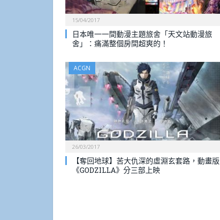
15/04/2017
日本唯一一間動漫主題旅舍「天文站動漫旅
舍」：痛滿整個房間超爽的！
ACGN
26/03/2017
【奪回地球】苦大仇深的虛淵玄套路，動畫版
《GODZILLA》分三部上映