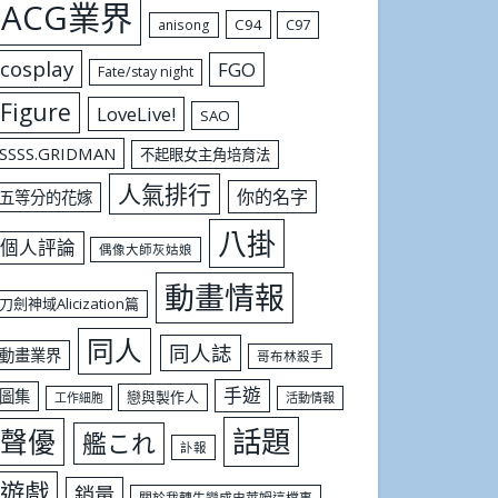
ACG業界
C94
C97
anisong
cosplay
FGO
Fate/stay night
Figure
LoveLive!
SAO
SSSS.GRIDMAN
不起眼女主角培育法
人氣排行
你的名字
五等分的花嫁
八掛
個人評論
偶像大師灰姑娘
動畫情報
刀劍神域Alicization篇
同人
同人誌
動畫業界
哥布林殺手
手遊
圖集
戀與製作人
工作細胞
活動情報
話題
聲優
艦これ
訃報
遊戲
銷量
關於我轉生變成史萊姆這檔事