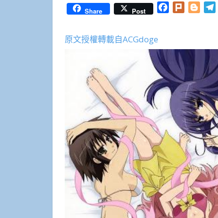
Facebook
Plurk
Blog
Share
Post
原文授權轉載自ACGdoge