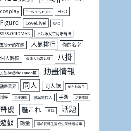
cosplay
FGO
Fate/stay night
Figure
LoveLive!
SAO
SSSS.GRIDMAN
不起眼女主角培育法
人氣排行
你的名字
五等分的花嫁
八掛
個人評論
偶像大師灰姑娘
動畫情報
刀劍神域Alicization篇
同人
同人誌
動畫業界
哥布林殺手
手遊
圖集
戀與製作人
工作細胞
活動情報
話題
聲優
艦これ
訃報
遊戲
銷量
關於我轉生變成史萊姆這檔事