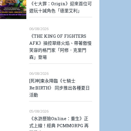
《七大罪：Origin》迎來首位可
遊玩十誡角色「德里艾利」
06/08/2026
《THE KING OF FIGHTERS
AFK》操控翠綠火焰、帶著傲慢
笑容的格鬥家「阿修．克里門
森」登場
06/08/2026
[死神]東永降臨《七騎士
Re:BIRTH》 同步推出各種夏日
活動
05/08/2026
《水滸歷險Online：重生》正
式上線！經典 PCMMORPG 再