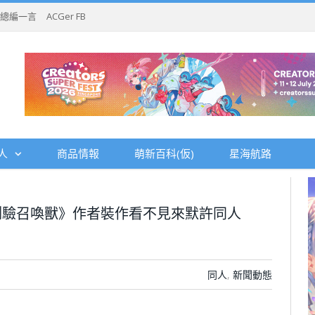
總編一言
ACGer FB
人
商品情報
萌新百科(仮)
星海航路
測驗召喚獸》作者裝作看不見來默許同人
同人
,
新聞動態