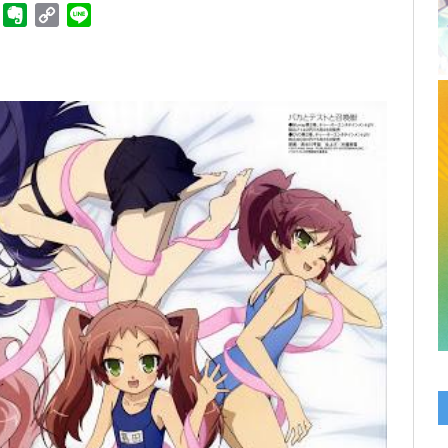
ger
Telegram
Evernote
Copy
Line
Link