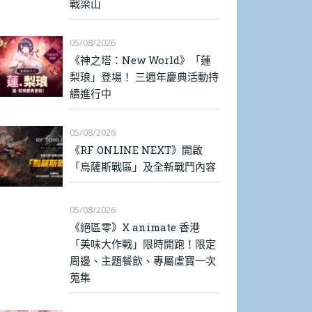
戰梁山
05/08/2026
《神之塔：New World》「蓮
梨琅」登場！ 三週年慶典活動持
續進行中
05/08/2026
《RF ONLINE NEXT》開啟
「烏薩斯戰區」及全新戰鬥內容
05/08/2026
《絕區零》X animate 香港
「美味大作戰」限時開跑！限定
周邊、主題餐飲、專屬虛寶一次
蒐集